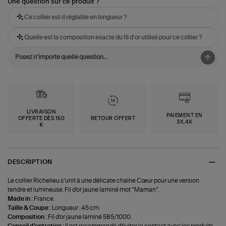
Une question sur ce produit ?
Ce collier est-il réglable en longueur ?
Quelle est la composition exacte du fil d'or utilisé pour ce collier ?
LIVRAISON
PAIEMENT EN
OFFERTE DÈS 150
RETOUR OFFERT
3X,4X
€
DESCRIPTION
Le collier Richelieu s’unit à une délicate chaîne Cœur pour une version
tendre et lumineuse. Fil d'or jaune laminé mot "Maman".
Made in :
France.
Taille & Coupe :
Longueur : 45 cm.
Composition :
Fil d'or jaune laminé 585/1000.
Conseil d'entretien :
Il est recommandé d'éviter le contact avec les produits