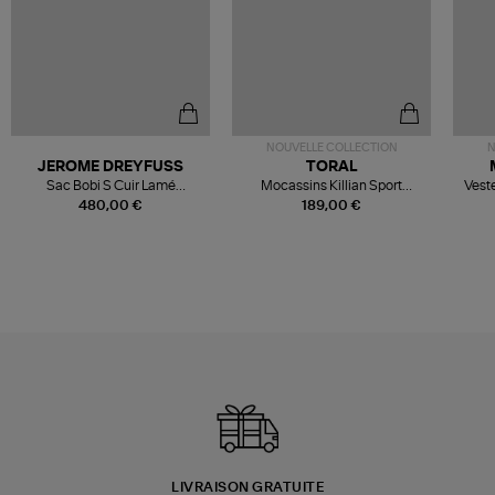
NOUVELLE COLLECTION
N
JEROME DREYFUSS
TORAL
Sac Bobi S Cuir Lamé
Mocassins Killian Sport
Veste
Champagne
Mousse
480,00 €
189,00 €
LIVRAISON GRATUITE