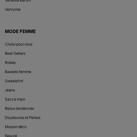
Vanessa Baroni
Vanrycke
MODE FEMME
Choisi pour vous
Best-Sellers
Robes
Baskets femme
Sweatshirt
Jeans
Sacs à main
Bijoux tendances
Doudounes et Parkas
Maison déco
Beauté