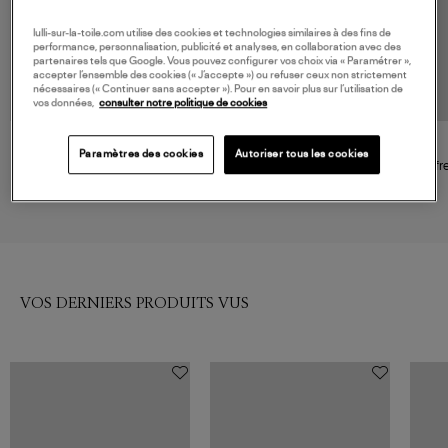
lulli-sur-la-toile.com utilise des cookies et technologies similaires à des fins de
performance, personnalisation, publicité et analyses, en collaboration avec des
partenaires tels que Google. Vous pouvez configurer vos choix via « Paramétrer »,
accepter l’ensemble des cookies (« J’accepte ») ou refuser ceux non strictement
nécessaires (« Continuer sans accepter »). Pour en savoir plus sur l’utilisation de
vos données,
consulter notre politique de cookies
SERGE THORAVAL
PASCALE MONVOISIN
Paramètres des cookies
Autoriser tous les cookies
Collier Aimer Rêver Rire
Collier Bettina Diamant
Coffr
Vermeil
Sphèr
280,00 €
625,00 €
VOS DERNIERS PRODUITS VUS