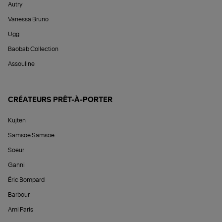
Autry
Vanessa Bruno
Ugg
Baobab Collection
Assouline
CRÉATEURS PRÊT-À-PORTER
Kujten
Samsoe Samsoe
Soeur
Ganni
Éric Bompard
Barbour
Ami Paris