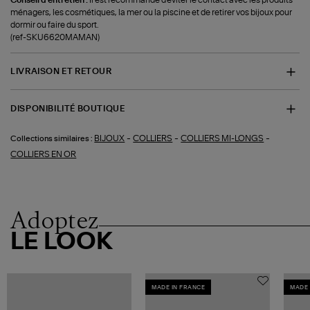
ménagers, les cosmétiques, la mer ou la piscine et de retirer vos bijoux pour
dormir ou faire du sport.
(ref-SKU6620MAMAN)
LIVRAISON ET RETOUR
DISPONIBILITÉ BOUTIQUE
-
-
-
BIJOUX
COLLIERS
COLLIERS MI-LONGS
Collections similaires :
COLLIERS EN OR
Adoptez
LE LOOK
MADE IN FRANCE
MADE 