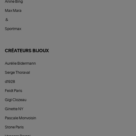
Anine Bing
Max Mara
&
Sportmax
CRÉATEURS BIJOUX
Aurélie Bidermann
Serge Thoraval
d1928
Feidt Paris
Gigi Clozeau
Ginette NY
Pascale Monvoisin
Stone Paris