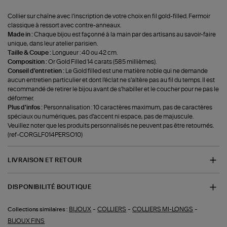
Collier sur chaîne avec l'inscription de votre choix en fil gold-filled. Fermoir
classique à ressort avec contre-anneaux.
Made in :
Chaque bijou est façonné à la main par des artisans au savoir-faire
unique, dans leur atelier parisien.
Taille & Coupe :
Longueur : 40 ou 42 cm.
Composition :
Or Gold Filled 14 carats (585 millièmes).
Conseil d'entretien :
Le Gold filled est une matière noble qui ne demande
aucun entretien particulier et dont l'éclat ne s'altère pas au fil du temps. Il est
recommandé de retirer le bijou avant de s'habiller et le coucher pour ne pas le
déformer.
Plus d'infos :
Personnalisation : 10 caractères maximum, pas de caractères
spéciaux ou numériques, pas d'accent ni espace, pas de majuscule.
Veuillez noter que les produits personnalisés ne peuvent pas être retournés.
(ref-CORGLF014PERSO10)
LIVRAISON ET RETOUR
DISPONIBILITÉ BOUTIQUE
-
-
-
BIJOUX
COLLIERS
COLLIERS MI-LONGS
Collections similaires :
BIJOUX FINS