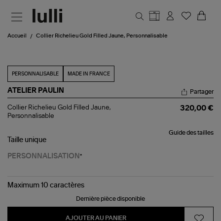
Aller au contenu principal
Accueil
Collier Richelieu Gold Filled Jaune, Personnalisable
PERSONNALISABLE
MADE IN FRANCE
ATELIER PAULIN
Partager
Collier
Collier Richelieu Gold Filled Jaune,
320,00 €
Richelieu
Personnalisable
Gold
Filled
Guide des tailles
Jaune,
Taille
unique
Personnalisable
PERSONNALISATION
Maximum 10 caractères
Dernière pièce disponible
AJOUTER AU PANIER