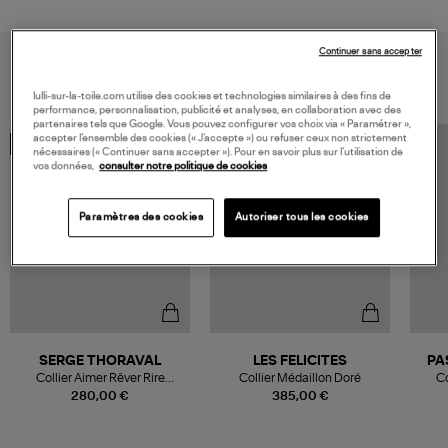
Continuer sans accepter
VOUS AIMEREZ AUSSI
lulli-sur-la-toile.com utilise des cookies et technologies similaires à des fins de
performance, personnalisation, publicité et analyses, en collaboration avec des
partenaires tels que Google. Vous pouvez configurer vos choix via « Paramétrer »,
accepter l’ensemble des cookies (« J’accepte ») ou refuser ceux non strictement
MADE IN FRANCE
MADE IN EUROPE
nécessaires (« Continuer sans accepter »). Pour en savoir plus sur l’utilisation de
vos données,
consulter notre politique de cookies
Paramètres des cookies
Autoriser tous les cookies
SERGE THORAVAL
LES FELICITES
PA
Collier Aimer Rêver Rire
Collier Médaillon Doré
Co
Vermeil
280,00 €
385,00 €