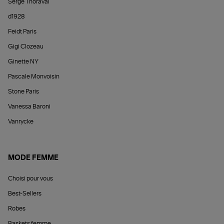
Serge Thoraval
d1928
Feidt Paris
Gigi Clozeau
Ginette NY
Pascale Monvoisin
Stone Paris
Vanessa Baroni
Vanrycke
MODE FEMME
Choisi pour vous
Best-Sellers
Robes
Baskets femme