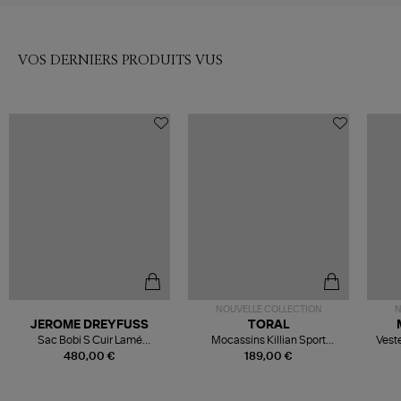
VOS DERNIERS PRODUITS VUS
NOUVELLE COLLECTION
N
JEROME DREYFUSS
TORAL
Sac Bobi S Cuir Lamé
Mocassins Killian Sport
Veste
Champagne
Mousse
480,00 €
189,00 €