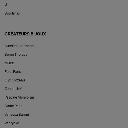
&
Sportmax
CRÉATEURS BIJOUX
Aurélie Bidermann
Serge Thoraval
d1928
Feidt Paris
Gigi Clozeau
Ginette NY
Pascale Monvoisin
Stone Paris
Vanessa Baroni
Vanrycke