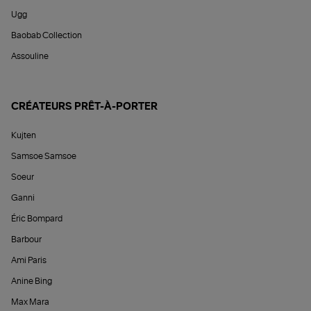
Ugg
Baobab Collection
Assouline
CRÉATEURS PRÊT-À-PORTER
Kujten
Samsoe Samsoe
Soeur
Ganni
Éric Bompard
Barbour
Ami Paris
Anine Bing
Max Mara