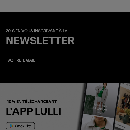
20 € EN VOUS INSCRIVANT À LA
NEWSLETTER
-10% EN TÉLÉCHARGEANT
L'APP LULLI