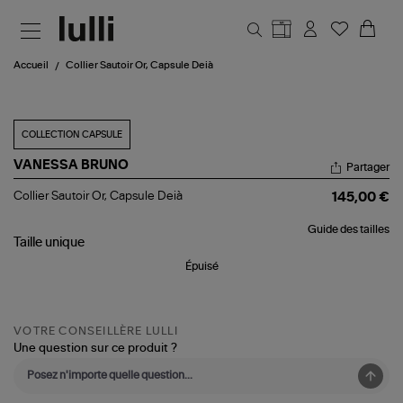
Aller au contenu principal
Accueil
Collier Sautoir Or, Capsule Deià
COLLECTION CAPSULE
VANESSA BRUNO
Partager
Collier
Collier Sautoir Or, Capsule Deià
145,00 €
Sautoir
Or,
Guide des tailles
Capsule
Taille
unique
Deià
Épuisé
VOTRE CONSEILLÈRE LULLI
Une question sur ce produit ?