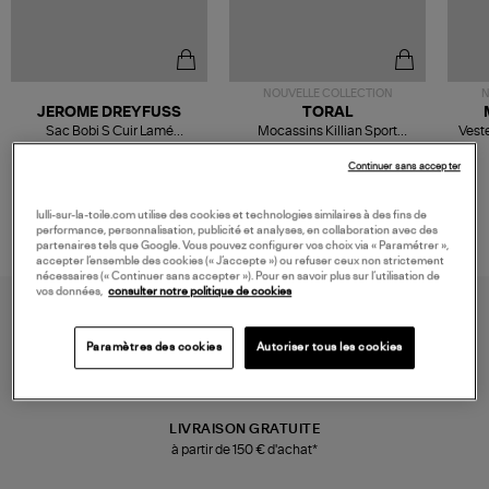
NOUVELLE COLLECTION
N
JEROME DREYFUSS
TORAL
Sac Bobi S Cuir Lamé
Mocassins Killian Sport
Veste
Champagne
Mousse
480,00 €
189,00 €
Continuer sans accepter
lulli-sur-la-toile.com utilise des cookies et technologies similaires à des fins de
performance, personnalisation, publicité et analyses, en collaboration avec des
partenaires tels que Google. Vous pouvez configurer vos choix via « Paramétrer »,
accepter l’ensemble des cookies (« J’accepte ») ou refuser ceux non strictement
nécessaires (« Continuer sans accepter »). Pour en savoir plus sur l’utilisation de
vos données,
consulter notre politique de cookies
Paramètres des cookies
Autoriser tous les cookies
LIVRAISON GRATUITE
à partir de 150 € d'achat*