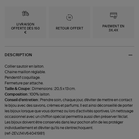
LIVRAISON
PAIEMENT EN
OFFERTE DÈS 150
RETOUR OFFERT
3X,4X
€
DESCRIPTION
Collier sautoir en laiton.
Chaine maillon réglable.
Pendentif coquillage.
Fermeture par attache.
Taille & Coupe :
Dimensions : 20,5 x 13 cm.
Composition :
100% laiton.
Conseil d'entretien :
Prendre soin, chaque jour, d'éviter de mettre en contact
le bijou avec des savons, crèmes et parfums. Il est ainsi déconseillé de porter
les bijoux lorsque que vous dormez ou lors d'activités sportives. Un nettoyage
occasionnel avec un chiffon spécial permettra aussi d'en préserver l'éclat.
Les bijoux doivent être conservés dans leur pochon afin de les protéger
individuellement et d'éviter qu'ils ne s'entrechoquent.
(ref-2EVJ14V64041981)