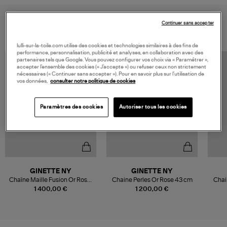
VOUS AIMEREZ AUSSI
Continuer sans accepter
lulli-sur-la-toile.com utilise des cookies et technologies similaires à des fins de
performance, personnalisation, publicité et analyses, en collaboration avec des
partenaires tels que Google. Vous pouvez configurer vos choix via « Paramétrer »,
accepter l’ensemble des cookies (« J’accepte ») ou refuser ceux non strictement
nécessaires (« Continuer sans accepter »). Pour en savoir plus sur l’utilisation de
vos données,
consulter notre politique de cookies
Paramètres des cookies
Autoriser tous les cookies
GINETTE NY
GINETTE NY
Chaîne Maille Fusion Or Rose,
Chaine Perles Or Rose 43 cm
Chai
70 cm
1 400,00 €
1 200,00 €