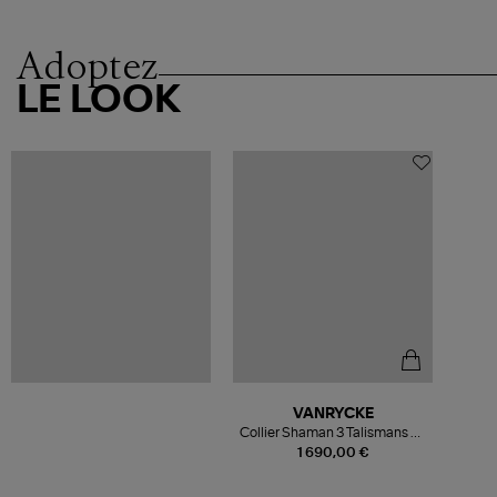
Adoptez
LE LOOK
VANRYCKE
Collier Shaman 3 Talismans Or
Rose
1 690,00 €