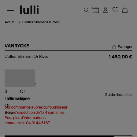
Aller au contenu principal
Accueil
Collier Shaman Or Rose
VANRYCKE
Partager
Collier
Collier Shaman Or Rose
1 450,00 €
Shaman
Or
Rose
Guide des tailles
Taille
unique
Sur commande auprès du fournisseur
Délai d'expédition de 1 à 4 semaines
Pour plus d'informations,
contactez le 04 91 44 61 67