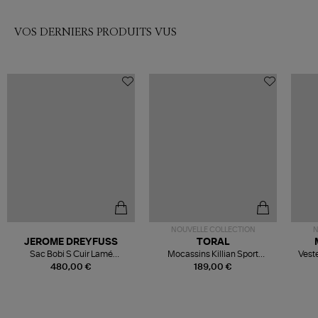
VOS DERNIERS PRODUITS VUS
NOUVELLE COLLECTION
N
JEROME DREYFUSS
TORAL
Sac Bobi S Cuir Lamé
Mocassins Killian Sport
Veste
Champagne
Mousse
480,00 €
189,00 €