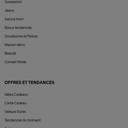
Sweatshirt
Jeans
Sacs à main
Bijoux tendances
Doudounes et Parkas
Maison déco
Beauté
Conseil Mode
OFFRES ET TENDANCES
Idées Cadeaux
Carte Cadeau
Valeurs Sûres
Tendances du moment