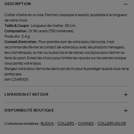
DESCRIPTION
Collier chaîne en or rose. Fermoir classique à ressort, ajustable à la longueur
de votre choix.
Taille & Coupe :
Longueur de chaîne : 50 cm.
Composition :
Or 18 carats (750 millièmes).
Poids d'or : 2,4 g.
Conseil d'entretien :
Pour prendre soin de votre bijou Vanrycke, il est
recommandé d'éviter le contact de votre bijou avec les produits ménagers,
les cosmétiques, la mer ou la piscine et de retirez vos bijoux pour dormir ou
faire du sport. Evitez les chocs pour limiter les rayures sur les pierres lorsque
vous portez votre bijou.
Rangez votre bijou Vanrycke dans son écrin pour le protéger quand vous ne le
portez pas.
(ref-CS4R001)
LIVRAISON ET RETOUR
DISPONIBILITÉ BOUTIQUE
-
-
-
BIJOUX
COLLIERS
CHAINES
COLLIERS EN OR
Collections similaires :