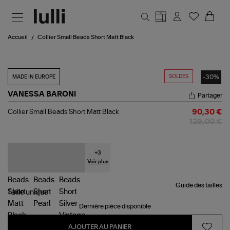
Aller au contenu principal
Accueil
Collier Small Beads Short Matt Black
SOLDES
-30%
MADE IN EUROPE
VANESSA BARONI
Partager
Collier
Collier Small Beads Short Matt Black
90,30 €
Small
129,00 €
Beads
Short
Matt
Black
+
3
Voir plus
Guide des tailles
Taille
unique
Dernière pièce disponible
AJOUTER AU PANIER