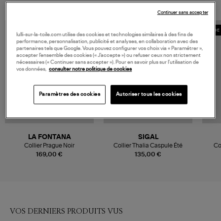
Continuer sans accepter
MADE IN FRANCE
MADE 
lulli-sur-la-toile.com utilise des cookies et technologies similaires à des fins de
performance, personnalisation, publicité et analyses, en collaboration avec des
partenaires tels que Google. Vous pouvez configurer vos choix via « Paramétrer »,
accepter l’ensemble des cookies (« J’accepte ») ou refuser ceux non strictement
nécessaires (« Continuer sans accepter »). Pour en savoir plus sur l’utilisation de
vos données,
consulter notre politique de cookies
Paramètres des cookies
Autoriser tous les cookies
LA FONTANA
SIGAL
Collier Prague Noir
Collier Thalia Caspule Été
Co
169,00 €
135,00 €
VOS DERNIERS PRODUITS VUS