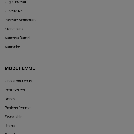
Gigi Clozeau
Ginette NY
Pascale Monvoisin
Stone Paris
Vanessa Baroni
Vanrycke
MODE FEMME
Choisi pour vous
Best-Sellers
Robes
Baskets femme
Sweatshirt
Jeans