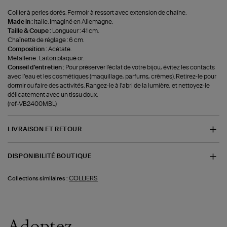
Collier à perles dorés. Fermoir à ressort avec extension de chaîne.
Made in :
Italie. Imaginé en Allemagne.
Taille & Coupe :
Longueur : 41 cm.
Chaînette de réglage : 6 cm.
Composition :
Acétate.
Métallerie : Laiton plaqué or.
Conseil d'entretien :
Pour préserver l'éclat de votre bijou, évitez les contacts
avec l’eau et les cosmétiques (maquillage, parfums, crèmes). Retirez-le pour
dormir ou faire des activités. Rangez-le à l'abri de la lumière, et nettoyez-le
délicatement avec un tissu doux.
(ref-VB2400MBL)
LIVRAISON ET RETOUR
DISPONIBILITÉ BOUTIQUE
COLLIERS
Collections similaires :
Adoptez