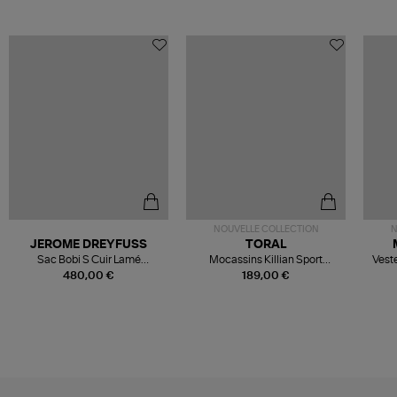
NOUVELLE COLLECTION
N
JEROME DREYFUSS
TORAL
Sac Bobi S Cuir Lamé
Mocassins Killian Sport
Veste
Champagne
Mousse
480,00 €
189,00 €