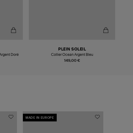
PLEIN SOLEIL
 Argent Doré
Collier Ocean Argent Bleu
149,00 €
MADE IN EUROPE
MADE IN EU