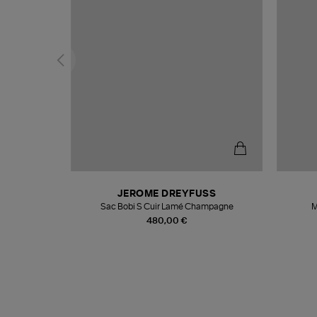
T
JEROME DREYFUSS
k
Sac Bobi S Cuir Lamé Champagne
M
480,00 €