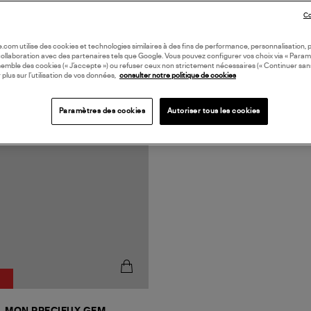
Co
oile.com utilise des cookies et technologies similaires à des fins de performance, personnalisation, p
collaboration avec des partenaires tels que Google. Vous pouvez configurer vos choix via « Param
semble des cookies (« J’accepte ») ou refuser ceux non strictement nécessaires (« Continuer san
 plus sur l’utilisation de vos données,
consulter notre politique de cookies
N FRANCE
Paramètres des cookies
Autoriser tous les cookies
%