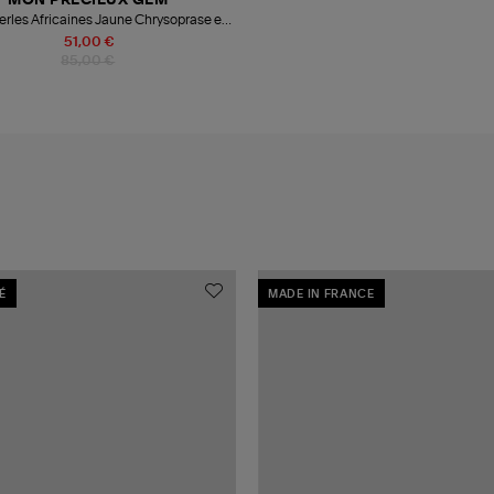
MON PRECIEUX GEM
Perles Africaines Jaune Chrysoprase et
Opale Rose
51,00 €
85,00 €
É
MADE IN FRANCE