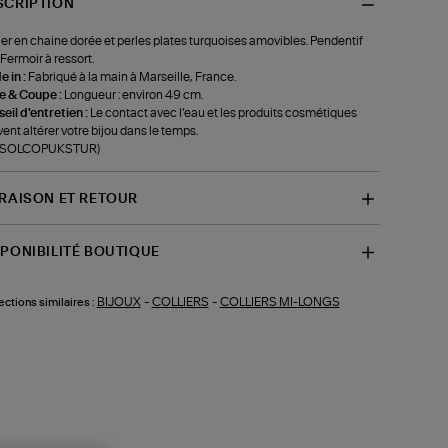
SCRIPTION
ier en chaine dorée et perles plates turquoises amovibles. Pendentif
. Fermoir à ressort.
 in :
Fabriqué à la main à Marseille, France.
le & Coupe :
Longueur : environ 49 cm.
eil d'entretien :
Le contact avec l’eau et les produits cosmétiques
ent altérer votre bijou dans le temps.
f-SOLCOPUKSTUR)
VRAISON ET RETOUR
SPONIBILITÉ BOUTIQUE
BIJOUX
-
COLLIERS
-
COLLIERS MI-LONGS
ections similaires :