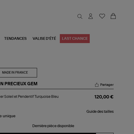
TENDANCES
VALISE D'ÉTÉ
LAST CHANCE
MADE IN FRANCE
N PRECIEUX GEM
Partager
lier
ier Soleil et Pendentif Turquoise Bleu
120,00 €
eil
dentif
Guide des tailles
quoise
le
unique
u
Dernière pièce disponible