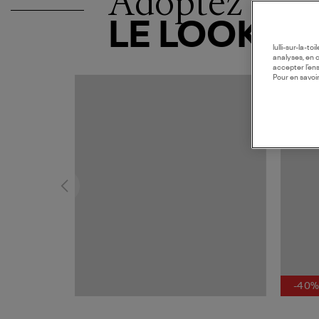
Adoptez
LE LOOK
lulli-sur-la-t
analyses, en 
accepter l’en
Pour en savoir
MADE I
-40