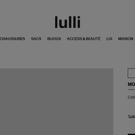
CHAUSSURES
SACS
BIJOUX
ACCESS & BEAUTÉ
LUI
MAISON
MO
Col
Coll
Sol
et
Pen
Tur
Tail
Ble