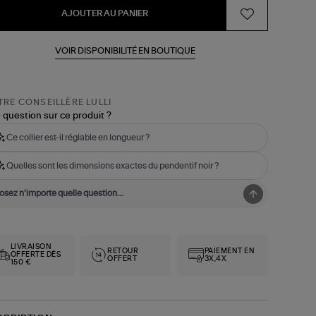
AJOUTER AU PANIER
VOIR DISPONIBILITÉ EN BOUTIQUE
RE CONSEILLÈRE LULLI
 question sur ce produit ?
Ce collier est-il réglable en longueur ?
Quelles sont les dimensions exactes du pendentif noir ?
LIVRAISON
RETOUR
PAIEMENT EN
OFFERTE DÈS
OFFERT
3X,4X
150 €