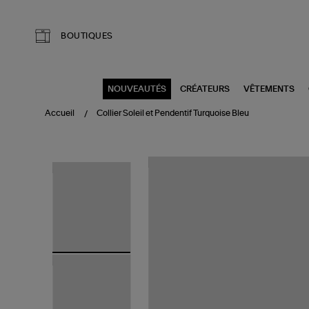
Aller au contenu principal
BOUTIQUES
NOUVEAUTÉS
CRÉATEURS
VÊTEMENTS
Accueil
Collier Soleil et Pendentif Turquoise Bleu