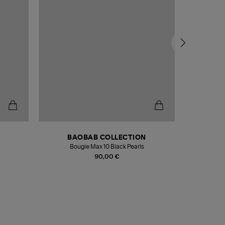
BAOBAB COLLECTION
Bougie Max 10 Black Pearls
Paréo Fou
90,00 €