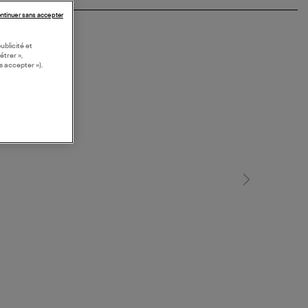
ntinuer sans accepter
ublicité et
étrer »,
s accepter »).