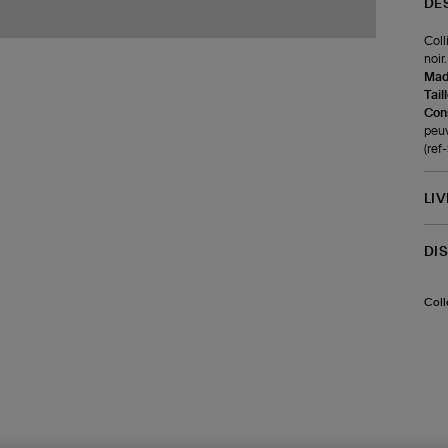
DE
Coll
noir
Made
Tail
Cons
peuv
(re
LI
DI
Coll