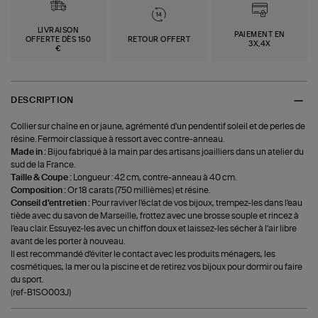
LIVRAISON
PAIEMENT EN
OFFERTE DÈS 150
RETOUR OFFERT
3X,4X
€
DESCRIPTION
Collier sur chaîne en or jaune, agrémenté d'un pendentif soleil et de perles de
résine. Fermoir classique à ressort avec contre-anneau.
Made in :
Bijou fabriqué à la main par des artisans joailliers dans un atelier du
sud de la France.
Taille & Coupe :
Longueur : 42 cm, contre-anneau à 40 cm.
Composition :
Or 18 carats (750 millièmes) et résine.
Conseil d'entretien :
Pour raviver l'éclat de vos bijoux, trempez-les dans l'eau
tiède avec du savon de Marseille, frottez avec une brosse souple et rincez à
l'eau clair. Essuyez-les avec un chiffon doux et laissez-les sécher à l'air libre
avant de les porter à nouveau.
Il est recommandé d'éviter le contact avec les produits ménagers, les
cosmétiques, la mer ou la piscine et de retirez vos bijoux pour dormir ou faire
du sport.
(ref-B1SO003J)