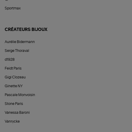
Sportmax
CRÉATEURS BIJOUX
Aurélie Bidermann
Serge Thoraval
d1928
Feidt Paris
Gigi Clozeau
Ginette NY
Pascale Monvoisin
Stone Paris
Vanessa Baroni
Vanrycke