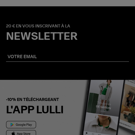
20 € EN VOUS INSCRIVANT À LA
NEWSLETTER
-10% EN TÉLÉCHARGEANT
L'APP LULLI