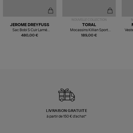
NOUVELLE COLLECTION
N
JEROME DREYFUSS
TORAL
Sac Bobi S Cuir Lamé
Mocassins Killian Sport
Veste
Champagne
Mousse
480,00 €
189,00 €
LIVRAISON GRATUITE
à partir de 150 € d'achat*