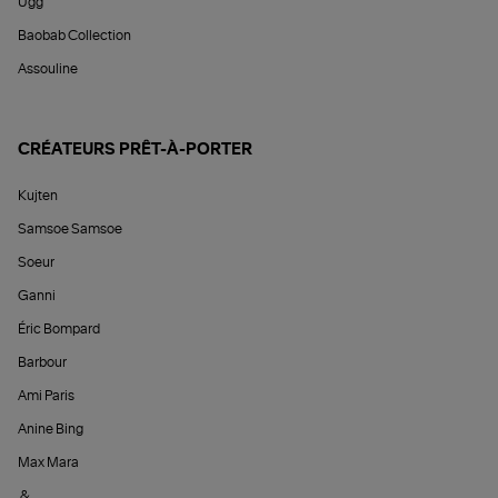
Ugg
Baobab Collection
Assouline
CRÉATEURS PRÊT-À-PORTER
Kujten
Samsoe Samsoe
Soeur
Ganni
Éric Bompard
Barbour
Ami Paris
Anine Bing
Max Mara
&