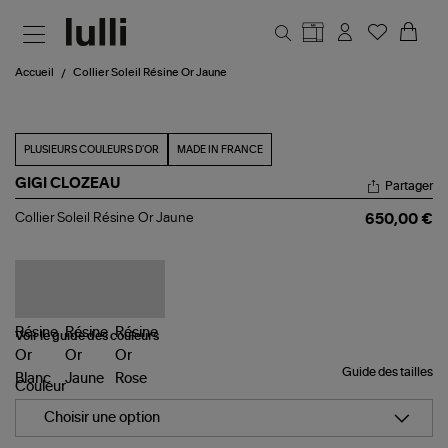
Aller au contenu principal
Accueil
Collier Soleil Résine Or Jaune
PLUSIEURS COULEURS D'OR
MADE IN FRANCE
GIGI CLOZEAU
Partager
Collier
Collier Soleil Résine Or Jaune
650,00 €
Soleil
Résine
Or
Jaune
Voir le guide des couleurs
Guide des tailles
Couleur
Choisir une option