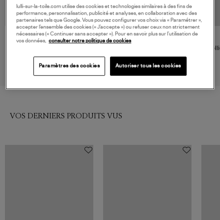
lulli-sur-la-toile.com utilise des cookies et technologies similaires à des fins de
performance, personnalisation, publicité et analyses, en collaboration avec des
partenaires tels que Google. Vous pouvez configurer vos choix via « Paramétrer »,
accepter l’ensemble des cookies (« J’accepte ») ou refuser ceux non strictement
nécessaires (« Continuer sans accepter »). Pour en savoir plus sur l’utilisation de
GIGI CLOZEAU
GIGI CLOZEAU
vos données,
consulter notre politique de cookies
Collier Karma Résine Or Jaune
Collier Trèfle Lumière Résine
Colli
Diamants Or
640,00 €
635,00 €
Paramètres des cookies
Autoriser tous les cookies
VOS DERNIERS PRODUITS VUS