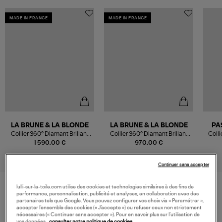
MADE IN FRANCE
MADE IN FRANCE
LA BRUNE & LA BLONDE
LA BRUNE & LA BLONDE
PA
Collier 360° Diamant Brillant
Collier 360° Diamant Brillant
Coll
0,20 Or Jaune
0,10 Or Jaune
1 590,00 €
970,00 €
Continuer sans accepter
lulli-sur-la-toile.com utilise des cookies et technologies similaires à des fins de
performance, personnalisation, publicité et analyses, en collaboration avec des
VOS DERNIERS PRODUITS VUS
partenaires tels que Google. Vous pouvez configurer vos choix via « Paramétrer »,
accepter l’ensemble des cookies (« J’accepte ») ou refuser ceux non strictement
nécessaires (« Continuer sans accepter »). Pour en savoir plus sur l’utilisation de
vos données,
consulter notre politique de cookies