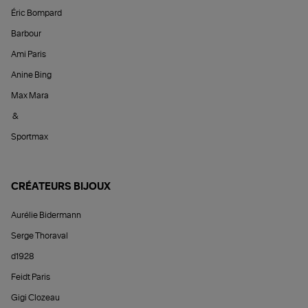
Éric Bompard
Barbour
Ami Paris
Anine Bing
Max Mara
&
Sportmax
CRÉATEURS BIJOUX
Aurélie Bidermann
Serge Thoraval
d1928
Feidt Paris
Gigi Clozeau