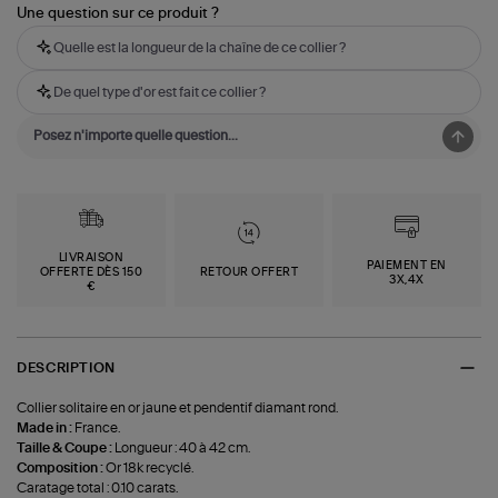
Une question sur ce produit ?
Quelle est la longueur de la chaîne de ce collier ?
De quel type d'or est fait ce collier ?
LIVRAISON
PAIEMENT EN
OFFERTE DÈS 150
RETOUR OFFERT
3X,4X
€
DESCRIPTION
Collier solitaire en or jaune et pendentif diamant rond.
Made in :
France.
Taille & Coupe :
Longueur : 40 à 42 cm.
Composition :
Or 18k recyclé.
Caratage total : 0.10 carats.