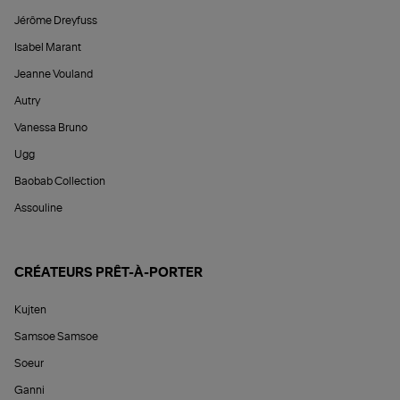
Jérôme Dreyfuss
Isabel Marant
Jeanne Vouland
Autry
Vanessa Bruno
Ugg
Baobab Collection
Assouline
CRÉATEURS PRÊT-À-PORTER
Kujten
Samsoe Samsoe
Soeur
Ganni