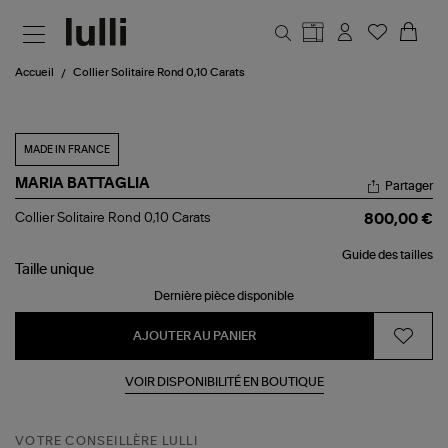
Aller au contenu principal
Accueil
Collier Solitaire Rond 0,10 Carats
MADE IN FRANCE
MARIA BATTAGLIA
Partager
Collier
Collier Solitaire Rond 0,10 Carats
800,00 €
Solitaire
Rond
Guide des tailles
0,10
Taille
unique
Carats
Dernière pièce disponible
AJOUTER AU PANIER
VOIR DISPONIBILITÉ EN BOUTIQUE
VOTRE CONSEILLÈRE LULLI