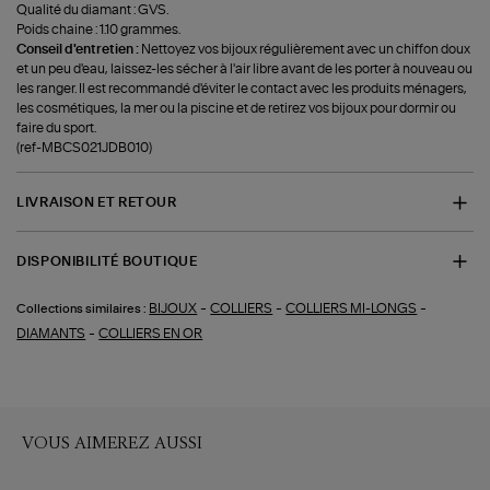
Qualité du diamant : GVS.
Poids chaine : 1.10 grammes.
Conseil d'entretien :
Nettoyez vos bijoux régulièrement avec un chiffon doux
et un peu d'eau, laissez-les sécher à l'air libre avant de les porter à nouveau ou
les ranger. Il est recommandé d'éviter le contact avec les produits ménagers,
les cosmétiques, la mer ou la piscine et de retirez vos bijoux pour dormir ou
faire du sport.
(ref-MBCS021JDB010)
LIVRAISON ET RETOUR
DISPONIBILITÉ BOUTIQUE
-
-
-
BIJOUX
COLLIERS
COLLIERS MI-LONGS
Collections similaires :
-
DIAMANTS
COLLIERS EN OR
VOUS AIMEREZ AUSSI