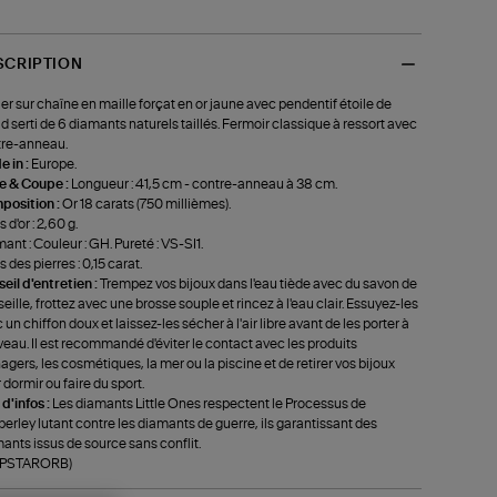
SCRIPTION
ier sur chaîne en maille forçat en or jaune avec pendentif étoile de
d serti de 6 diamants naturels taillés. Fermoir classique à ressort avec
re-anneau.
 in :
Europe.
le & Coupe :
Longueur : 41,5 cm - contre-anneau à 38 cm.
position :
Or 18 carats (750 millièmes).
 d'or : 2,60 g.
ant : Couleur : GH. Pureté : VS-SI1.
s des pierres : 0,15 carat.
eil d'entretien :
Trempez vos bijoux dans l'eau tiède avec du savon de
eille, frottez avec une brosse souple et rincez à l'eau clair. Essuyez-les
 un chiffon doux et laissez-les sécher à l'air libre avant de les porter à
eau. Il est recommandé d'éviter le contact avec les produits
gers, les cosmétiques, la mer ou la piscine et de retirer vos bijoux
 dormir ou faire du sport.
 d'infos :
Les diamants Little Ones respectent le Processus de
erley lutant contre les diamants de guerre, ils garantissant des
ants issus de source sans conflit.
f-PSTARORB)