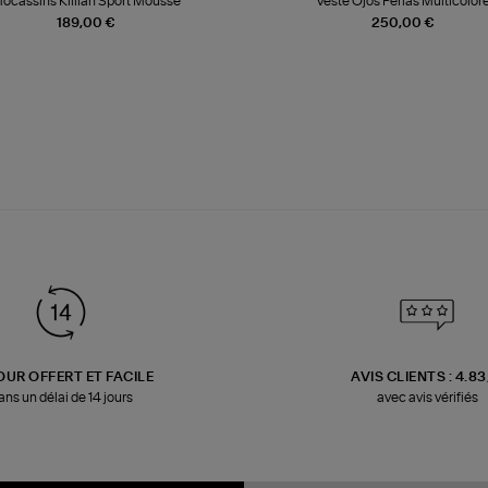
ocassins Killian Sport Mousse
Veste Ojos Perlas Multicolor
189,00 €
250,00 €
OUR OFFERT ET FACILE
AVIS CLIENTS : 4.8
ans un délai de 14 jours
avec avis vérifiés