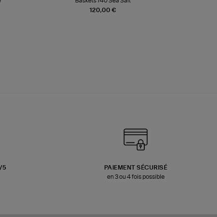
e
Baskets 740 Sea Salt
Veste
120,00 €
3/5
PAIEMENT SÉCURISÉ
en 3 ou 4 fois possible