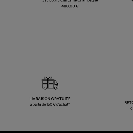
te
Sac Bobi S Cuir Lamé Champagne
M
480,00 €
LIVRAISON GRATUITE
RET
à partir de 150 € d'achat*
d