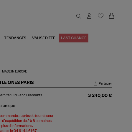
TENDANCES
VALISE D'ÉTÉ
LAST CHANCE
MADE IN EUROPE
TTLE ONES PARIS
Partager
lier
ier Star Or Blanc Diamants
3 240,00 €
r
nc
le
unique
amants
commande auprès du fournisseur
i d'expédition de 2 à 8 semaines
 plus d'informations,
actez le 04 91 44 61 67