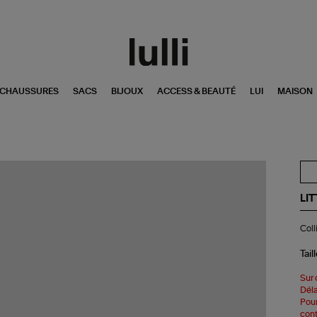
CHAUSSURES
SACS
BIJOUX
ACCESS & BEAUTÉ
LUI
MAISON
LI
Col
Coll
Sta
Or
Bla
Tail
Di
Sur 
Déla
Pour
cont