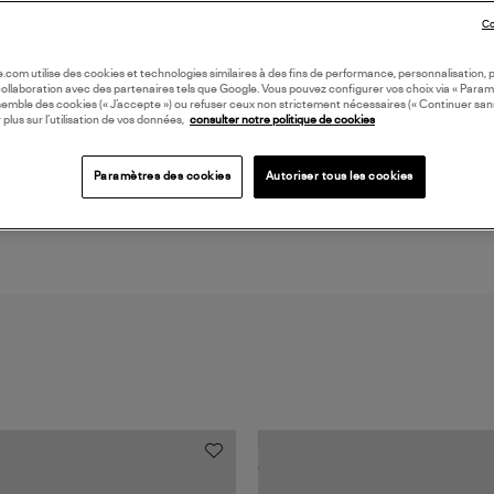
LI
Co
oile.com utilise des cookies et technologies similaires à des fins de performance, personnalisation, p
DI
collaboration avec des partenaires tels que Google. Vous pouvez configurer vos choix via « Param
semble des cookies (« J’accepte ») ou refuser ceux non strictement nécessaires (« Continuer san
 plus sur l’utilisation de vos données,
consulter notre politique de cookies
Coll
DIA
Paramètres des cookies
Autoriser tous les cookies