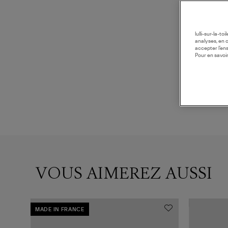
lulli-sur-la-t
analyses, en 
accepter l’en
Pour en savoir
VOUS AIMEREZ AUSSI
MADE IN FRANCE