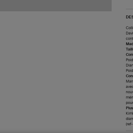
DE
Coll
Davi
cont
Made
Tail
Com
Poids
Diam
Poid
Cons
Mars
avec
nouv
ména
pour
Plus
Kimb
diam
(re