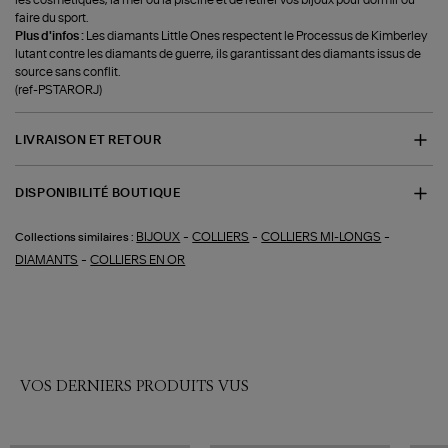
faire du sport.
Plus d'infos :
Les diamants Little Ones respectent le Processus de Kimberley
lutant contre les diamants de guerre, ils garantissant des diamants issus de
source sans conflit.
(ref-PSTARORJ)
LIVRAISON ET RETOUR
DISPONIBILITÉ BOUTIQUE
-
-
-
BIJOUX
COLLIERS
COLLIERS MI-LONGS
Collections similaires :
-
DIAMANTS
COLLIERS EN OR
VOS DERNIERS PRODUITS VUS