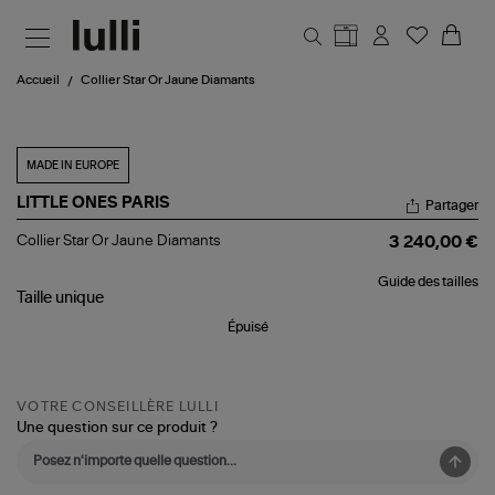
Aller au contenu principal
Accueil
Collier Star Or Jaune Diamants
MADE IN EUROPE
LITTLE ONES PARIS
Partager
Collier
Collier Star Or Jaune Diamants
3 240,00 €
Star
Or
Guide des tailles
Jaune
Taille
unique
Diamants
Épuisé
VOTRE CONSEILLÈRE LULLI
Une question sur ce produit ?