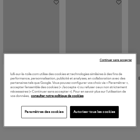
Continuer sans accepter
NOUVELLE COLLECTION
JEROME DREYFUSS
TORAL
lulli-sur-la-toile.com utilise des cookies et technologies similaires à des fins de
Sac Bobi S Cuir Lamé
Mocassins Killian Sport
performance, personnalisation, publicité et analyses, en collaboration avec des
Champagne
Mousse
partenaires tels que Google. Vous pouvez configurer vos choix via « Paramétrer »,
480,00 €
189,00 €
accepter l’ensemble des cookies (« J’accepte ») ou refuser ceux non strictement
nécessaires (« Continuer sans accepter »). Pour en savoir plus sur l’utilisation de
vos données,
consulter notre politique de cookies
Paramètres des cookies
Autoriser tous les cookies