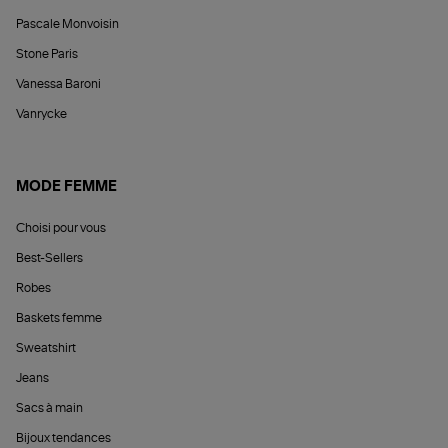
Pascale Monvoisin
Stone Paris
Vanessa Baroni
Vanrycke
MODE FEMME
Choisi pour vous
Best-Sellers
Robes
Baskets femme
Sweatshirt
Jeans
Sacs à main
Bijoux tendances