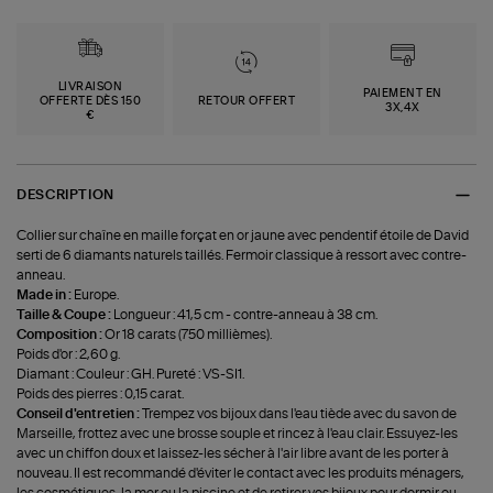
LIVRAISON
PAIEMENT EN
OFFERTE DÈS 150
RETOUR OFFERT
3X,4X
€
DESCRIPTION
Collier sur chaîne en maille forçat en or jaune avec pendentif étoile de David
serti de 6 diamants naturels taillés. Fermoir classique à ressort avec contre-
anneau.
Made in :
Europe.
Taille & Coupe :
Longueur : 41,5 cm - contre-anneau à 38 cm.
Composition :
Or 18 carats (750 millièmes).
Poids d'or : 2,60 g.
Diamant : Couleur : GH. Pureté : VS-SI1.
Poids des pierres : 0,15 carat.
Conseil d'entretien :
Trempez vos bijoux dans l'eau tiède avec du savon de
Marseille, frottez avec une brosse souple et rincez à l'eau clair. Essuyez-les
avec un chiffon doux et laissez-les sécher à l'air libre avant de les porter à
nouveau. Il est recommandé d'éviter le contact avec les produits ménagers,
les cosmétiques, la mer ou la piscine et de retirer vos bijoux pour dormir ou