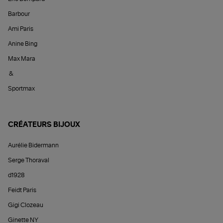
Barbour
Ami Paris
Anine Bing
Max Mara
&
Sportmax
CRÉATEURS BIJOUX
Aurélie Bidermann
Serge Thoraval
d1928
Feidt Paris
Gigi Clozeau
Ginette NY