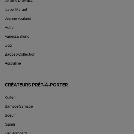
Jérôme Dreyfuss
Isabel Marant
Jeanne Vouland
Autry
Vanessa Bruno
Ugg
Baobab Collection
Assouline
CRÉATEURS PRÊT-À-PORTER
Kujten
Samsoe Samsoe
Soeur
Ganni
Éric Bompard