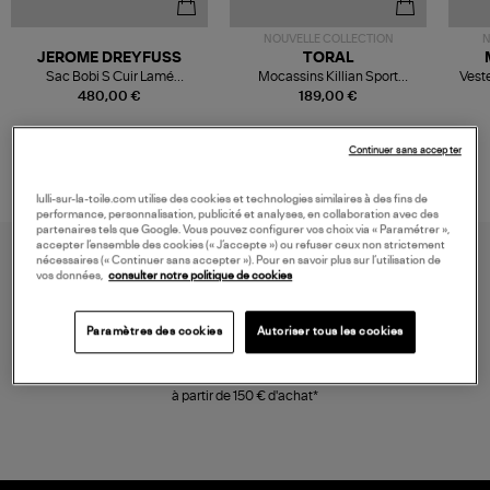
NOUVELLE COLLECTION
N
JEROME DREYFUSS
TORAL
Sac Bobi S Cuir Lamé
Mocassins Killian Sport
Veste
Champagne
Mousse
480,00 €
189,00 €
Continuer sans accepter
lulli-sur-la-toile.com utilise des cookies et technologies similaires à des fins de
performance, personnalisation, publicité et analyses, en collaboration avec des
partenaires tels que Google. Vous pouvez configurer vos choix via « Paramétrer »,
accepter l’ensemble des cookies (« J’accepte ») ou refuser ceux non strictement
nécessaires (« Continuer sans accepter »). Pour en savoir plus sur l’utilisation de
vos données,
consulter notre politique de cookies
Paramètres des cookies
Autoriser tous les cookies
LIVRAISON GRATUITE
à partir de 150 € d'achat*