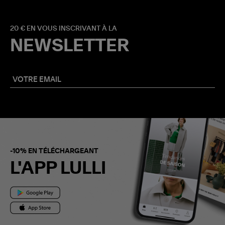
20 € EN VOUS INSCRIVANT À LA
NEWSLETTER
-10% EN TÉLÉCHARGEANT
L'APP LULLI