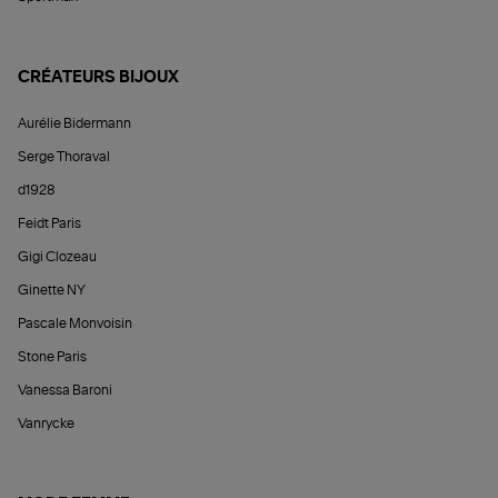
CRÉATEURS BIJOUX
Aurélie Bidermann
Serge Thoraval
d1928
Feidt Paris
Gigi Clozeau
Ginette NY
Pascale Monvoisin
Stone Paris
Vanessa Baroni
Vanrycke