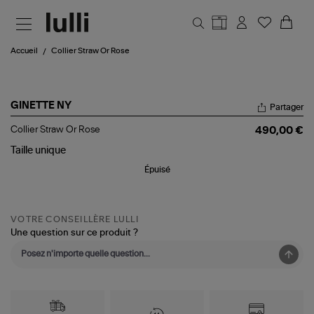
Aller au contenu principal
Accueil
Collier Straw Or Rose
GINETTE NY
Partager
Collier
Collier Straw Or Rose
490,00 €
Straw
Or
Taille
unique
Rose
Épuisé
VOTRE CONSEILLÈRE LULLI
Une question sur ce produit ?