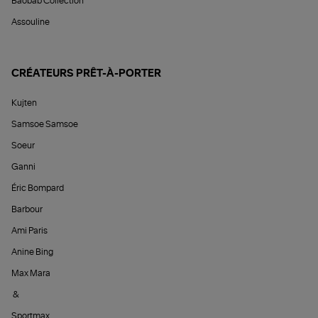
Baobab Collection
Assouline
CRÉATEURS PRÊT-À-PORTER
Kujten
Samsoe Samsoe
Soeur
Ganni
Éric Bompard
Barbour
Ami Paris
Anine Bing
Max Mara
&
Sportmax