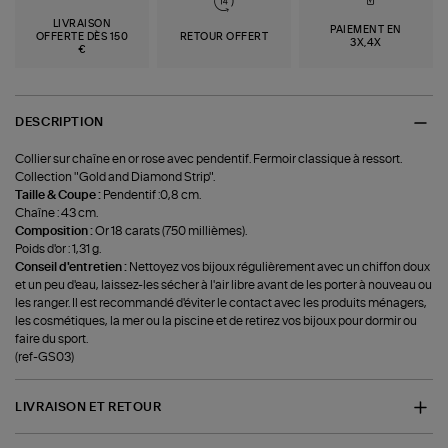
LIVRAISON
PAIEMENT EN
OFFERTE DÈS 150
RETOUR OFFERT
3X,4X
€
DESCRIPTION
Collier sur chaîne en or rose avec pendentif. Fermoir classique à ressort.
Collection "Gold and Diamond Strip".
Taille & Coupe :
Pendentif :0,8 cm.
Chaîne : 43 cm.
Composition :
Or 18 carats (750 millièmes).
Poids d'or : 1,31 g.
Conseil d'entretien :
Nettoyez vos bijoux régulièrement avec un chiffon doux
et un peu d'eau, laissez-les sécher à l'air libre avant de les porter à nouveau ou
les ranger. Il est recommandé d'éviter le contact avec les produits ménagers,
les cosmétiques, la mer ou la piscine et de retirez vos bijoux pour dormir ou
faire du sport.
(ref-GS03)
LIVRAISON ET RETOUR