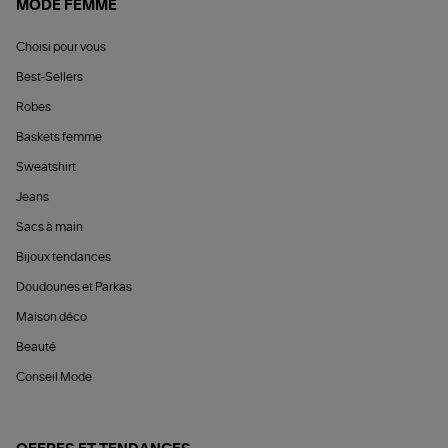
MODE FEMME
Choisi pour vous
Best-Sellers
Robes
Baskets femme
Sweatshirt
Jeans
Sacs à main
Bijoux tendances
Doudounes et Parkas
Maison déco
Beauté
Conseil Mode