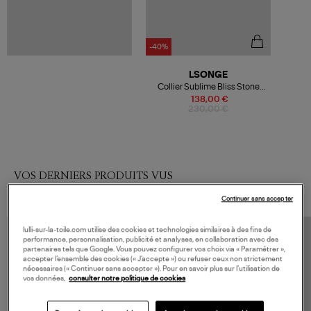
-40%
LSONGE
Collier Sublime Bliss Stone
Cristal Dark
138,00 €
230,00 €
VOS DERNIERS PRODUITS VUS
Continuer sans accepter
lulli-sur-la-toile.com utilise des cookies et technologies similaires à des fins de
performance, personnalisation, publicité et analyses, en collaboration avec des
partenaires tels que Google. Vous pouvez configurer vos choix via « Paramétrer »,
accepter l’ensemble des cookies (« J’accepte ») ou refuser ceux non strictement
nécessaires (« Continuer sans accepter »). Pour en savoir plus sur l’utilisation de
vos données,
consulter notre politique de cookies