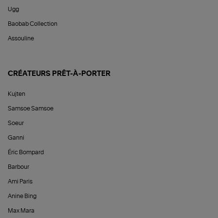
Ugg
Baobab Collection
Assouline
CRÉATEURS PRÊT-À-PORTER
Kujten
Samsoe Samsoe
Soeur
Ganni
Éric Bompard
Barbour
Ami Paris
Anine Bing
Max Mara