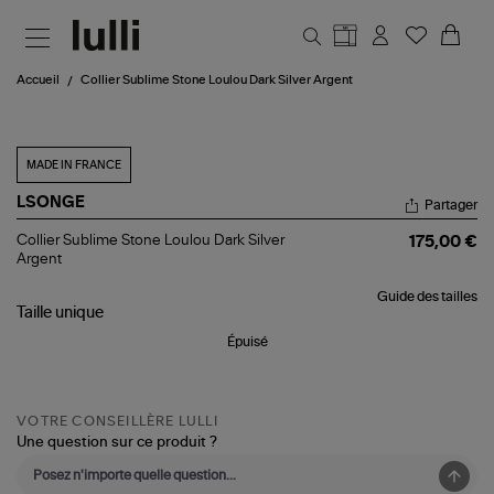
Aller au contenu principal
Accueil
Collier Sublime Stone Loulou Dark Silver Argent
MADE IN FRANCE
LSONGE
Partager
Collier
Collier Sublime Stone Loulou Dark Silver
175,00 €
Sublime
Argent
Stone
Loulou
Guide des tailles
Dark
Taille
unique
Silver
Argent
Épuisé
VOTRE CONSEILLÈRE LULLI
Une question sur ce produit ?