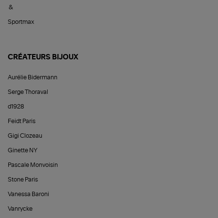
&
Sportmax
CRÉATEURS BIJOUX
Aurélie Bidermann
Serge Thoraval
d1928
Feidt Paris
Gigi Clozeau
Ginette NY
Pascale Monvoisin
Stone Paris
Vanessa Baroni
Vanrycke