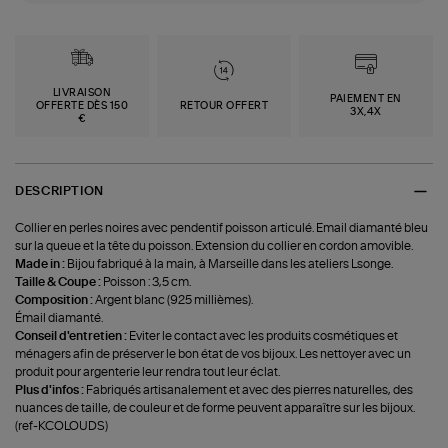
LIVRAISON
PAIEMENT EN
OFFERTE DÈS 150
RETOUR OFFERT
3X,4X
€
DESCRIPTION
Collier en perles noires avec pendentif poisson articulé. Email diamanté bleu
sur la queue et la tête du poisson. Extension du collier en cordon amovible.
Made in :
Bijou fabriqué à la main, à Marseille dans les ateliers Lsonge.
Taille & Coupe :
Poisson : 3,5 cm.
Composition :
Argent blanc (925 millièmes).
Émail diamanté.
Conseil d'entretien :
Eviter le contact avec les produits cosmétiques et
ménagers afin de préserver le bon état de vos bijoux. Les nettoyer avec un
produit pour argenterie leur rendra tout leur éclat.
Plus d'infos :
Fabriqués artisanalement et avec des pierres naturelles, des
nuances de taille, de couleur et de forme peuvent apparaître sur les bijoux.
(ref-KCOLOUDS)