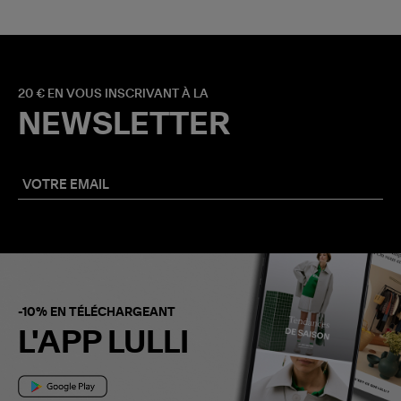
20 € EN VOUS INSCRIVANT À LA
NEWSLETTER
-10% EN TÉLÉCHARGEANT
L'APP LULLI