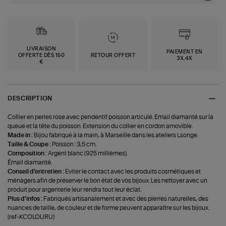
LIVRAISON
PAIEMENT EN
OFFERTE DÈS 150
RETOUR OFFERT
3X,4X
€
DESCRIPTION
Collier en perles rose avec pendentif poisson articulé. Email diamanté sur la
queue et la tête du poisson. Extension du collier en cordon amovible.
Made in :
Bijou fabriqué à la main, à Marseille dans les ateliers Lsonge.
Taille & Coupe :
Poisson : 3,5 cm.
Composition :
Argent blanc (925 millièmes).
Émail diamanté.
Conseil d'entretien :
Eviter le contact avec les produits cosmétiques et
ménagers afin de préserver le bon état de vos bijoux. Les nettoyer avec un
produit pour argenterie leur rendra tout leur éclat.
Plus d'infos :
Fabriqués artisanalement et avec des pierres naturelles, des
nuances de taille, de couleur et de forme peuvent apparaître sur les bijoux.
(ref-KCOLOURU)