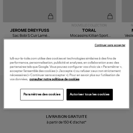
NOUVELLE COLLECTION
N
JEROME DREYFUSS
TORAL
Sac Bobi S Cuir Lamé
Mocassins Killian Sport
Veste
Champagne
Mousse
480,00 €
189,00 €
Continuer sans accepter
lulli-sur-la-toile.com utilise des cookies et technologies similaires à des fins de
performance, personnalisation, publicité et analyses, en collaboration avec des
partenaires tels que Google. Vous pouvez configurer vos choix via « Paramétrer »,
accepter l’ensemble des cookies (« J’accepte ») ou refuser ceux non strictement
nécessaires (« Continuer sans accepter »). Pour en savoir plus sur l’utilisation de
vos données,
consulter notre politique de cookies
Paramètres des cookies
Autoriser tous les cookies
LIVRAISON GRATUITE
à partir de 150 € d'achat*