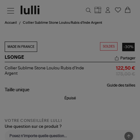
Aller au contenu principal
Accueil
Collier Sublime Stone Loulou Rubis d'Inde Argent
SOLDES
-30%
MADE IN FRANCE
LSONGE
Partager
Collier
Collier Sublime Stone Loulou Rubis d'Inde
122,50 €
Sublime
Argent
175,00 €
Stone
Loulou
Guide des tailles
Rubis
Taille
unique
d'Inde
Argent
Épuisé
VOTRE CONSEILLÈRE LULLI
Une question sur ce produit ?