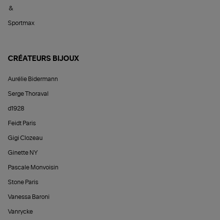
&
Sportmax
CRÉATEURS BIJOUX
Aurélie Bidermann
Serge Thoraval
d1928
Feidt Paris
Gigi Clozeau
Ginette NY
Pascale Monvoisin
Stone Paris
Vanessa Baroni
Vanrycke