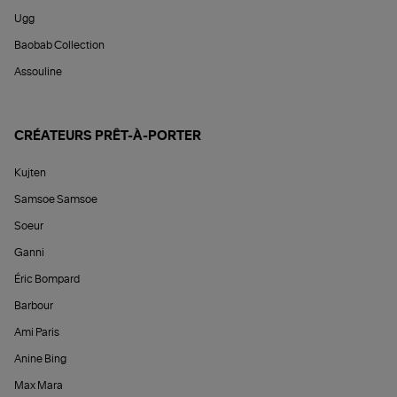
Ugg
Baobab Collection
Assouline
CRÉATEURS PRÊT-À-PORTER
Kujten
Samsoe Samsoe
Soeur
Ganni
Éric Bompard
Barbour
Ami Paris
Anine Bing
Max Mara