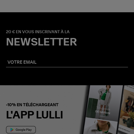
20 € EN VOUS INSCRIVANT À LA
NEWSLETTER
-10% EN TÉLÉCHARGEANT
L'APP LULLI