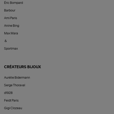
Éric Bompard
Barbour
Ami Paris
Anine Bing
Max Mara
&
Sportmax
CRÉATEURS BIJOUX
Aurélie Bidermann
Serge Thoraval
d1928
Feidt Paris
Gigi Clozeau