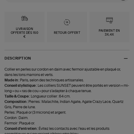
LIVRAISON
PAIEMENT EN
OFFERTE DÈS 150
RETOUR OFFERT
3X,4X
€
DESCRIPTION
Collier en perles sur cordon en daim avec fermoir ajustable en plaqué or,
dans les tons marrons et verts.
Made in :
Paris, selon des techniques artisanales.
Conseil stylistique :
Les colliers SUNSET peuvent être portés en version « mi-
long » ou « ras de cou » pour s’adapter à chaque tenue.
Taille & Coupe :
Longueur collier : 64 cm.
Composition :
Pierres : Malachite, Indian Agate, Agate Crazy Lace, Quartz
Gris, Pierre de lune.
Perles : Plaqué or (3 microns) et argent.
Cordon : Daim.
Fermoir : Plaqué or.
Conseil d'entretien :
Évitez les contacts avec l’eau et les produits
cosmétiques qui pourraient altérer votre bijou.