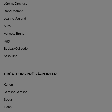
Jérôme Dreyfuss
Isabel Marant
Jeanne Vouland
Autry
Vanessa Bruno
Ugg
Baobab Collection
Assouline
CRÉATEURS PRÊT-À-PORTER
Kujten
Samsoe Samsoe
Soeur
Ganni