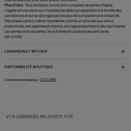
Plus d'infos :
Tous les bijoux Saona sont composés de perles d’Agate.
L’Agate est une pierre aux multiples facettes qui appartient à la famille des
calcédoines et qui se distingue par ses jeux de transparence et d’opacité.
Très prisée, parfois même considérée comme un talisman aux vertus
protectrices, elle apporterait chance, ancrage et équilibre à celui qui la porte.
Les pierres sont naturelles, leurs formes et couleurs peuvent varier.
(ref-SAO8)
LIVRAISON ET RETOUR
DISPONIBILITÉ BOUTIQUE
COLLIERS
Collections similaires :
VOS DERNIERS PRODUITS VUS