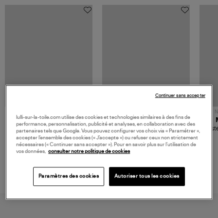
Continuer sans accepter
NOUVELLE COLLECTION
N
lulli-sur-la-toile.com utilise des cookies et technologies similaires à des fins de
JEROME DREYFUSS
TORAL
performance, personnalisation, publicité et analyses, en collaboration avec des
Sac Bobi S Cuir Lamé
Mocassins Killian Sport
Veste
partenaires tels que Google. Vous pouvez configurer vos choix via « Paramétrer »,
Champagne
Mousse
480,00 €
189,00 €
accepter l’ensemble des cookies (« J’accepte ») ou refuser ceux non strictement
nécessaires (« Continuer sans accepter »). Pour en savoir plus sur l’utilisation de
vos données,
consulter notre politique de cookies
Paramètres des cookies
Autoriser tous les cookies