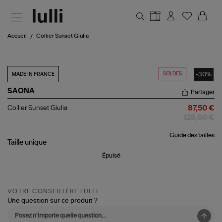
Aller au contenu principal
Accueil
Collier Sunset Giulia
SOLDES
-30%
MADE IN FRANCE
SAONA
Partager
Collier
Collier Sunset Giulia
87,50 €
Sunset
125,00 €
Giulia
Guide des tailles
Taille
unique
Épuisé
VOTRE CONSEILLÈRE LULLI
Une question sur ce produit ?