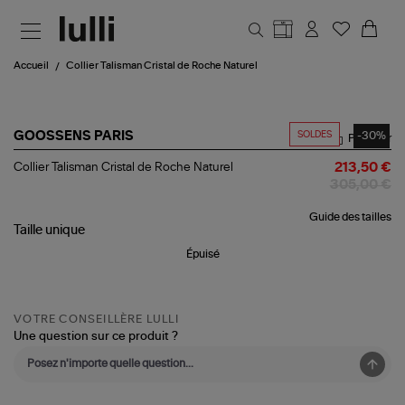
Aller au contenu principal
Accueil
Collier Talisman Cristal de Roche Naturel
SOLDES
-30%
GOOSSENS PARIS
Partager
Collier
Collier Talisman Cristal de Roche Naturel
213,50 €
Talisman
305,00 €
Cristal
de
Guide des tailles
Roche
Taille
unique
Naturel
Épuisé
VOTRE CONSEILLÈRE LULLI
Une question sur ce produit ?