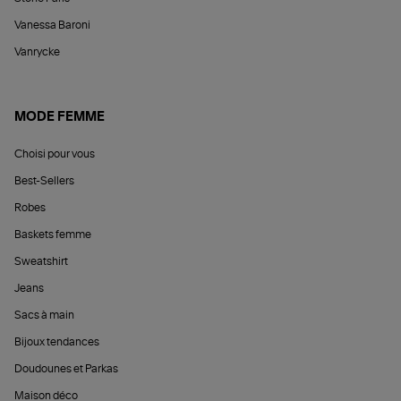
Vanessa Baroni
Vanrycke
MODE FEMME
Choisi pour vous
Best-Sellers
Robes
Baskets femme
Sweatshirt
Jeans
Sacs à main
Bijoux tendances
Doudounes et Parkas
Maison déco