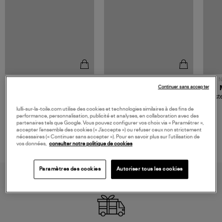
NOUVELLE COLLECTION
N
Continuer sans accepter
JEROME DREYFUSS
TORAL
Sac Bobi S Cuir Lamé
Mocassins Killian Sport
Veste
Champagne
Mousse
480,00 €
189,00 €
lulli-sur-la-toile.com utilise des cookies et technologies similaires à des fins de
performance, personnalisation, publicité et analyses, en collaboration avec des
partenaires tels que Google. Vous pouvez configurer vos choix via « Paramétrer »,
accepter l’ensemble des cookies (« J’accepte ») ou refuser ceux non strictement
nécessaires (« Continuer sans accepter »). Pour en savoir plus sur l’utilisation de
vos données,
consulter notre politique de cookies
Paramètres des cookies
Autoriser tous les cookies