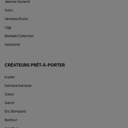
Jeanne Vouland
Autry
Vanessa Bruno
Ugg
Baobab Collection
Assouline
CRÉATEURS PRÊT-À-PORTER
Kujten
Samsoe Samsoe
Soeur
Ganni
Éric Bompard
Barbour