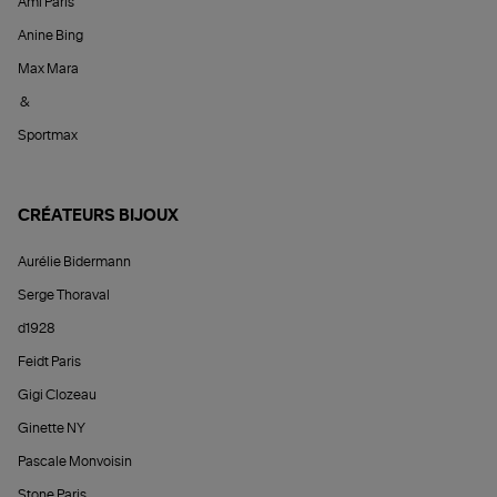
Ami Paris
Anine Bing
Max Mara
&
Sportmax
CRÉATEURS BIJOUX
Aurélie Bidermann
Serge Thoraval
d1928
Feidt Paris
Gigi Clozeau
Ginette NY
Pascale Monvoisin
Stone Paris