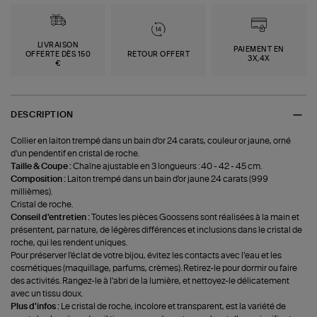
LIVRAISON
PAIEMENT EN
OFFERTE DÈS 150
RETOUR OFFERT
3X,4X
€
DESCRIPTION
Collier en laiton trempé dans un bain d'or 24 carats, couleur or jaune, orné
d'un pendentif en cristal de roche.
Taille & Coupe :
Chaîne ajustable en 3 longueurs : 40 - 42 - 45 cm.
Composition :
Laiton trempé dans un bain d'or jaune 24 carats (999
millièmes).
Cristal de roche.
Conseil d'entretien :
Toutes les pièces Goossens sont réalisées à la main et
présentent, par nature, de légères différences et inclusions dans le cristal de
roche, qui les rendent uniques.
Pour préserver l'éclat de votre bijou, évitez les contacts avec l’eau et les
cosmétiques (maquillage, parfums, crèmes). Retirez-le pour dormir ou faire
des activités. Rangez-le à l'abri de la lumière, et nettoyez-le délicatement
avec un tissu doux.
Plus d'infos :
Le cristal de roche, incolore et transparent, est la variété de