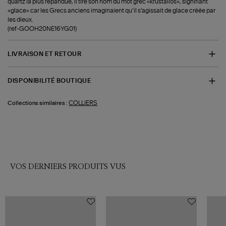
quartz la plus répandue, il tire son nom du mot grec «krustallos», signifiant
«glace» car les Grecs anciens imaginaient qu’il s’agissait de glace créée par
les dieux.
(ref-GOOH20NE16YG01)
LIVRAISON ET RETOUR
DISPONIBILITÉ BOUTIQUE
COLLIERS
Collections similaires :
VOS DERNIERS PRODUITS VUS