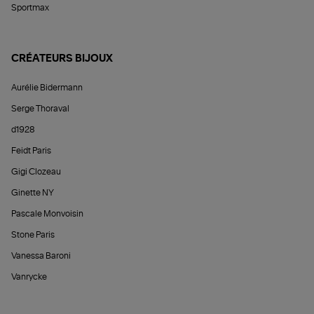
Sportmax
CRÉATEURS BIJOUX
Aurélie Bidermann
Serge Thoraval
d1928
Feidt Paris
Gigi Clozeau
Ginette NY
Pascale Monvoisin
Stone Paris
Vanessa Baroni
Vanrycke