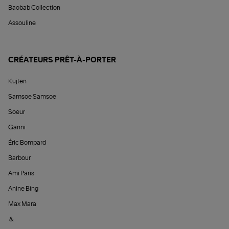
Baobab Collection
Assouline
CRÉATEURS PRÊT-À-PORTER
Kujten
Samsoe Samsoe
Soeur
Ganni
Éric Bompard
Barbour
Ami Paris
Anine Bing
Max Mara
&