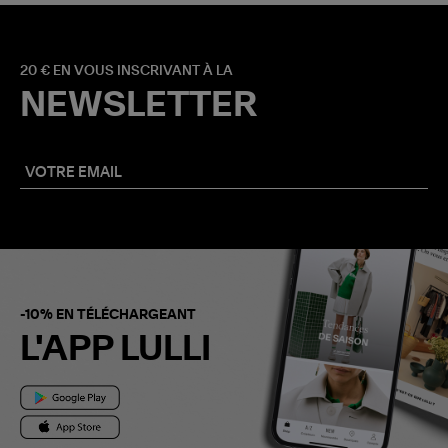
20 € EN VOUS INSCRIVANT À LA
NEWSLETTER
-10% EN TÉLÉCHARGEANT
L'APP LULLI