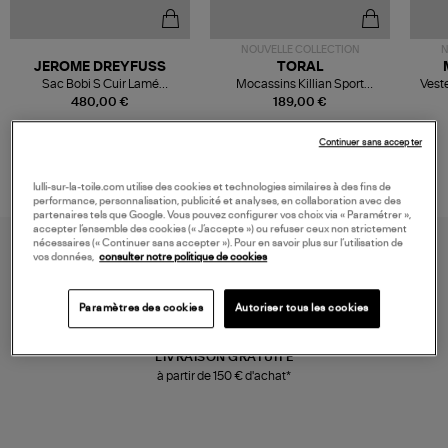
NOUVELLE COLLECTION
N
JEROME DREYFUSS
TORAL
Sac Bobi S Cuir Lamé
Mocassins Killian Sport
Veste
Champagne
Mousse
480,00 €
189,00 €
Continuer sans accepter
lulli-sur-la-toile.com utilise des cookies et technologies similaires à des fins de
performance, personnalisation, publicité et analyses, en collaboration avec des
partenaires tels que Google. Vous pouvez configurer vos choix via « Paramétrer »,
accepter l’ensemble des cookies (« J’accepte ») ou refuser ceux non strictement
nécessaires (« Continuer sans accepter »). Pour en savoir plus sur l’utilisation de
vos données,
consulter notre politique de cookies
Paramètres des cookies
Autoriser tous les cookies
LIVRAISON GRATUITE
à partir de 150 € d'achat*