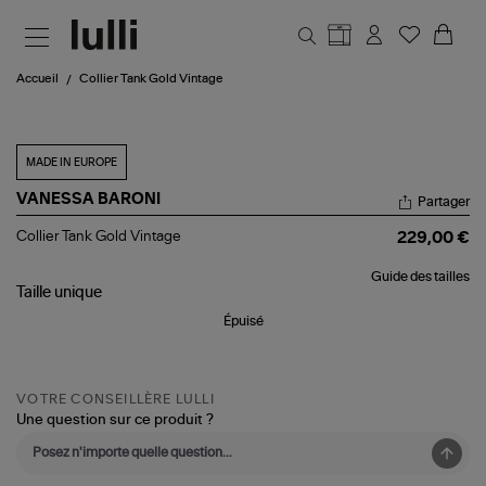
Aller au contenu principal
Accueil
Collier Tank Gold Vintage
MADE IN EUROPE
VANESSA BARONI
Partager
Collier
Collier Tank Gold Vintage
229,00 €
Tank
Gold
Guide des tailles
Vintage
Taille
unique
Épuisé
VOTRE CONSEILLÈRE LULLI
Une question sur ce produit ?