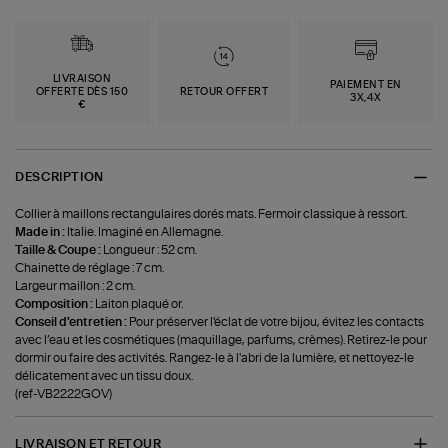
LIVRAISON
PAIEMENT EN
OFFERTE DÈS 150
RETOUR OFFERT
3X,4X
€
DESCRIPTION
Collier à maillons rectangulaires dorés mats. Fermoir classique à ressort.
Made in :
Italie. Imaginé en Allemagne.
Taille & Coupe :
Longueur : 52 cm.
Chainette de réglage : 7 cm.
Largeur maillon : 2 cm.
Composition :
Laiton plaqué or.
Conseil d'entretien :
Pour préserver l'éclat de votre bijou, évitez les contacts
avec l’eau et les cosmétiques (maquillage, parfums, crèmes). Retirez-le pour
dormir ou faire des activités. Rangez-le à l'abri de la lumière, et nettoyez-le
délicatement avec un tissu doux.
(ref-VB2222GOV)
LIVRAISON ET RETOUR