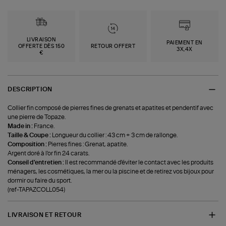
LIVRAISON
PAIEMENT EN
OFFERTE DÈS 150
RETOUR OFFERT
3X,4X
€
DESCRIPTION
Collier fin composé de pierres fines de grenats et apatites et pendentif avec
une pierre de Topaze.
Made in :
France.
Taille & Coupe :
Longueur du collier : 43 cm + 3 cm de rallonge.
Composition :
Pierres fines : Grenat, apatite.
Argent doré à l'or fin 24 carats.
Conseil d'entretien :
Il est recommandé d'éviter le contact avec les produits
ménagers, les cosmétiques, la mer ou la piscine et de retirez vos bijoux pour
dormir ou faire du sport.
(ref-TAPAZCOLL054)
LIVRAISON ET RETOUR