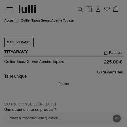
Aller au contenu principal
Accueil
Collier Tapaz Grenat Apatite Topaze
MADE IN FRANCE
TITYARAVY
Partager
Collier
Collier Tapaz Grenat Apatite Topaze
225,00 €
Tapaz
Grenat
Guide des tailles
Apatite
Taille
unique
Topaze
Épuisé
VOTRE CONSEILLÈRE LULLI
Une question sur ce produit ?