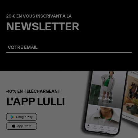
20 € EN VOUS INSCRIVANT À LA
NEWSLETTER
-10% EN TÉLÉCHARGEANT
L'APP LULLI