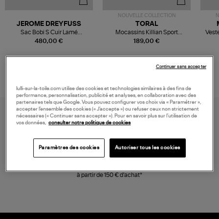
NOUVELLE COLLECTION
N
JEROME DREYFUSS
TORAL
Sac Bobi S Cuir Lamé
Mocassins Killian Sport
Veste
Champagne
Mousse
480,00 €
189,00 €
Continuer sans accepter
lulli-sur-la-toile.com utilise des cookies et technologies similaires à des fins de
performance, personnalisation, publicité et analyses, en collaboration avec des
partenaires tels que Google. Vous pouvez configurer vos choix via « Paramétrer »,
accepter l’ensemble des cookies (« J’accepte ») ou refuser ceux non strictement
nécessaires (« Continuer sans accepter »). Pour en savoir plus sur l’utilisation de
vos données,
consulter notre politique de cookies
Paramètres des cookies
Autoriser tous les cookies
LIVRAISON GRATUITE
à partir de 150 € d'achat*