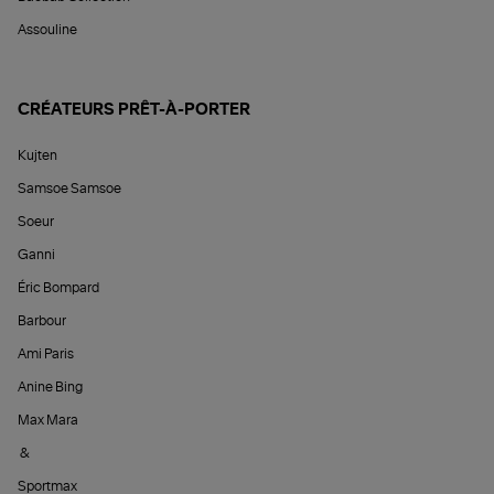
Assouline
CRÉATEURS PRÊT-À-PORTER
Kujten
Samsoe Samsoe
Soeur
Ganni
Éric Bompard
Barbour
Ami Paris
Anine Bing
Max Mara
&
Sportmax