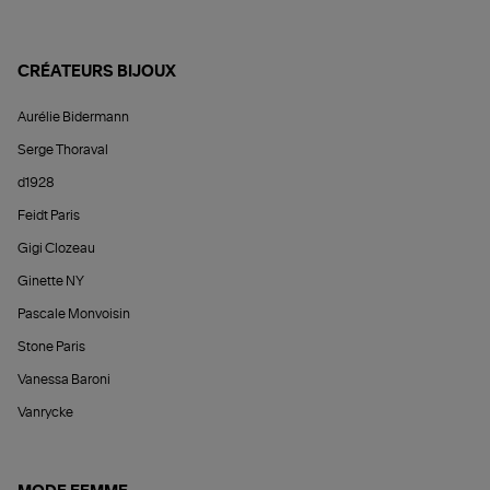
CRÉATEURS BIJOUX
Aurélie Bidermann
Serge Thoraval
d1928
Feidt Paris
Gigi Clozeau
Ginette NY
Pascale Monvoisin
Stone Paris
Vanessa Baroni
Vanrycke