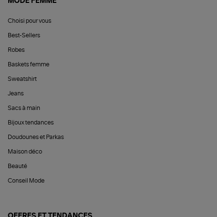
MODE FEMME
Choisi pour vous
Best-Sellers
Robes
Baskets femme
Sweatshirt
Jeans
Sacs à main
Bijoux tendances
Doudounes et Parkas
Maison déco
Beauté
Conseil Mode
OFFRES ET TENDANCES