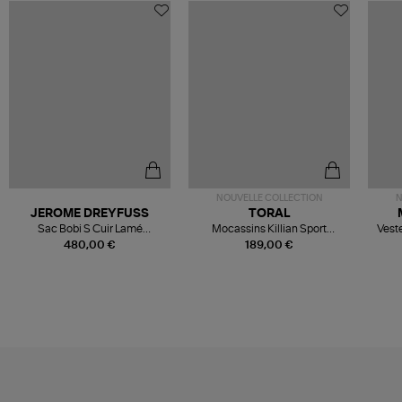
NOUVELLE COLLECTION
N
JEROME DREYFUSS
TORAL
Sac Bobi S Cuir Lamé
Mocassins Killian Sport
Veste
Champagne
Mousse
480,00 €
189,00 €