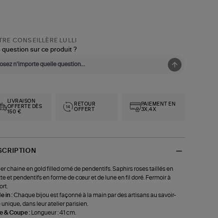
RE CONSEILLÈRE LULLI
 question sur ce produit ?
LIVRAISON
RETOUR
PAIEMENT EN
OFFERTE DÈS
OFFERT
3X,4X
150 €
SCRIPTION
ier chaine en gold filled orné de pendentifs. Saphirs roses taillés en
te et pendentifs en forme de cœur et de lune en fil doré. Fermoir à
ort.
 in :
Chaque bijou est façonné à la main par des artisans au savoir-
e unique, dans leur atelier parisien.
le & Coupe :
Longueur : 41 cm.