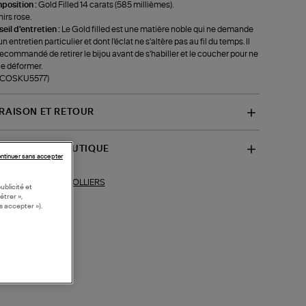
position :
Gold Filled 14 carats (585 millièmes).
irs rose.
eil d'entretien :
Le Gold filled est une matière noble qui ne demande
n entretien particulier et dont l'éclat ne s'altère pas au fil du temps. Il
recommandé de retirer le bijou avant de s'habiller et le coucher pour ne
le déformer.
f-COSKU5577)
VRAISON ET RETOUR
SPONIBILITÉ BOUTIQUE
ntinuer sans accepter
COLLIERS
ections similaires :
ublicité et
étrer »,
s accepter »).