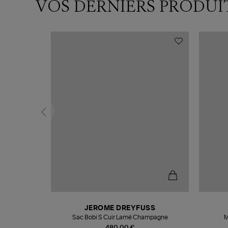
VOS DERNIERS PRODUI
N
JEROME DREYFUSS
te
Sac Bobi S Cuir Lamé Champagne
M
480,00 €