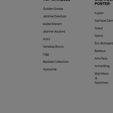
PORTER
Golden Goose
Kujten
Jérôme Dreyfuss
Samsoe Sam
Isabel Marant
Soeur
Jeanne Vouland
Ganni
Autry
Éric Bompar
Vanessa Bruno
Barbour
Ugg
Ami Paris
Baobab Collection
Anine Bing
Assouline
Max Mara
&
Sportmax