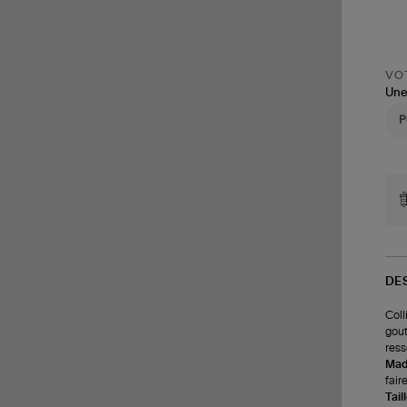
VOT
Une
DE
Coll
gout
ress
Made
fair
Tail