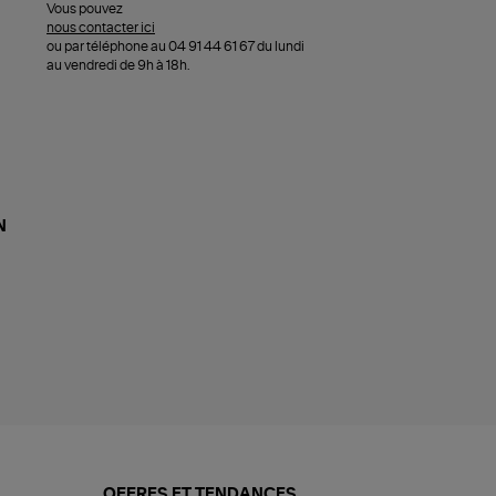
Vous pouvez
nous contacter ici
ou par téléphone au 04 91 44 61 67 du lundi
au vendredi de 9h à 18h.
N
OFFRES ET TENDANCES