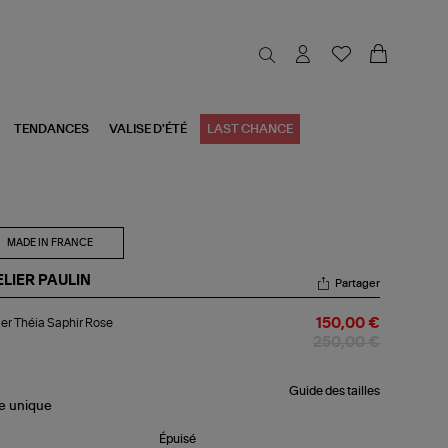
TENDANCES
VALISE D'ÉTÉ
LAST CHANCE
MADE IN FRANCE
ELIER PAULIN
Partager
lier
ier Théia Saphir Rose
150,00 €
ia
hir
250,00 €
se
Guide des tailles
le
unique
Épuisé