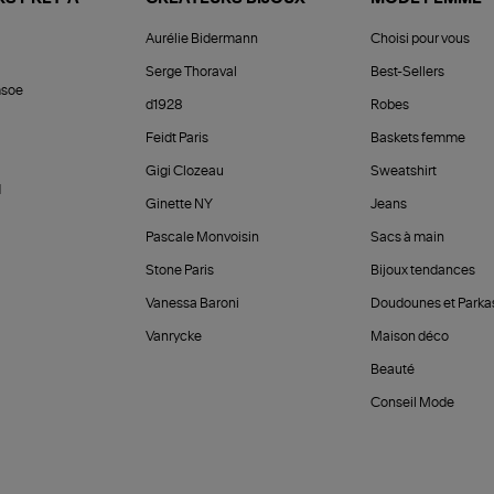
Aurélie Bidermann
Choisi pour vous
Serge Thoraval
Best-Sellers
soe
d1928
Robes
Feidt Paris
Baskets femme
Gigi Clozeau
Sweatshirt
d
Ginette NY
Jeans
Pascale Monvoisin
Sacs à main
Stone Paris
Bijoux tendances
Vanessa Baroni
Doudounes et Parka
Vanrycke
Maison déco
Beauté
Conseil Mode