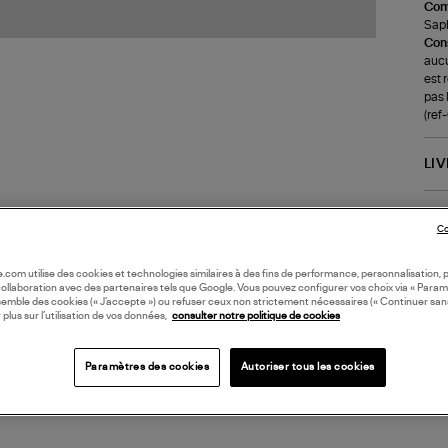
Com
Saph
Cons
aucu
est 
pas 
(re
LI
DI
Co
Coll
oile.com utilise des cookies et technologies similaires à des fins de performance, personnalisation, p
collaboration avec des partenaires tels que Google. Vous pouvez configurer vos choix via « Param
semble des cookies (« J’accepte ») ou refuser ceux non strictement nécessaires (« Continuer san
 plus sur l’utilisation de vos données,
consulter notre politique de cookies
Paramètres des cookies
Autoriser tous les cookies