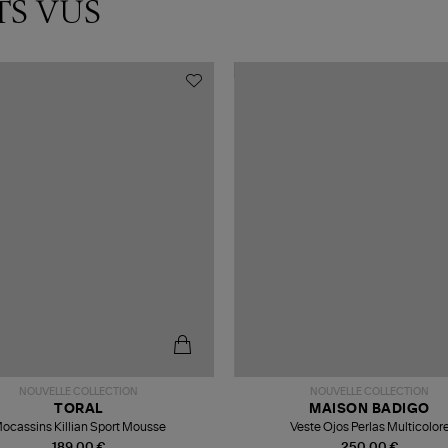
TS VUS
NOUVELLE COLLECTION
NOUVELLE COLLECTION
TORAL
MAISON BADIGO
ocassins Killian Sport Mousse
Veste Ojos Perlas Multicolor
189,00 €
250,00 €