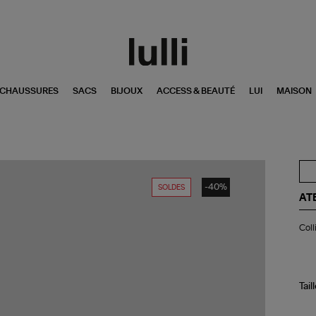
CHAUSSURES
SACS
BIJOUX
ACCESS & BEAUTÉ
LUI
MAISON
-40%
SOLDES
AT
Col
Coll
Thé
Sap
Ro
Tail