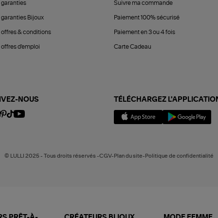
 garanties
Suivre ma commande
 garanties Bijoux
Paiement 100% sécurisé
 offres & conditions
Paiement en 3 ou 4 fois
offres d'emploi
Carte Cadeau
IVEZ-NOUS
TÉLÉCHARGEZ L'APPLICATIO
© LULLI 2025 - Tous droits réservés -CGV-Plan du site-Politique de confidentialité
S PRÊT-À-
CRÉATEURS BIJOUX
MODE FEMME