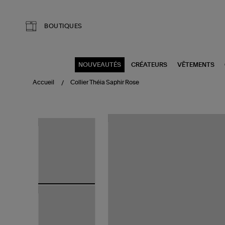
Aller au contenu principal
BOUTIQUES
NOUVEAUTÉS
CRÉATEURS
VÊTEMENTS
Accueil
Collier Théia Saphir Rose