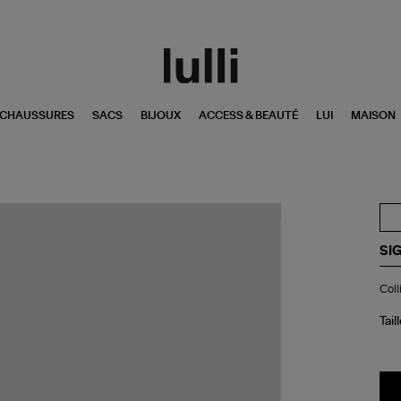
CHAUSSURES
SACS
BIJOUX
ACCESS & BEAUTÉ
LUI
MAISON
SI
Col
Coll
Twi
Ron
Tail