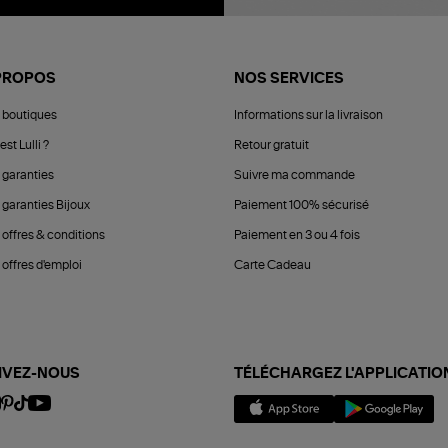
PROPOS
NOS SERVICES
 boutiques
Informations sur la livraison
est Lulli ?
Retour gratuit
 garanties
Suivre ma commande
 garanties Bijoux
Paiement 100% sécurisé
 offres & conditions
Paiement en 3 ou 4 fois
offres d'emploi
Carte Cadeau
IVEZ-NOUS
TÉLÉCHARGEZ L'APPLICATIO