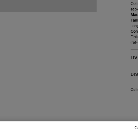
Coll
et o
Made
Tail
Long
Com
Fini
(re
LI
DI
Coll
Co