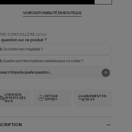
VOIR DISPONIBILITÉ EN BOUTIQUE
RE CONSEILLÈRE LULLI
 question sur ce produit ?
Ce collier est-il réglable ?
Quelles sont les matières utilisées pour ce collier ?
LIVRAISON
RETOUR
PAIEMENT EN
OFFERTE DÈS
OFFERT
3X,4X
150 €
SCRIPTION