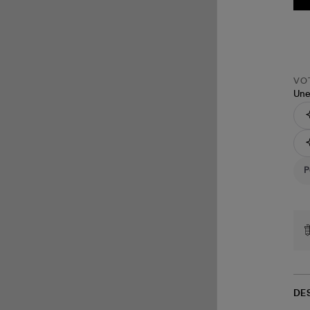
VOT
Une
DE