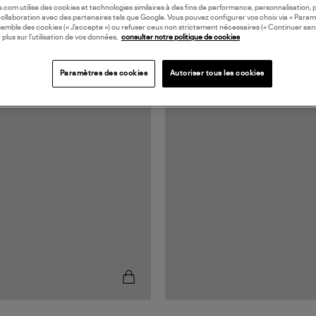
oile.com utilise des cookies et technologies similaires à des fins de performance, personnalisation, p
collaboration avec des partenaires tels que Google. Vous pouvez configurer vos choix via « Param
semble des cookies (« J’accepte ») ou refuser ceux non strictement nécessaires (« Continuer san
 plus sur l’utilisation de vos données,
consulter notre politique de cookies
Paramètres des cookies
Autoriser tous les cookies
RANCE
MADE IN FRANCE