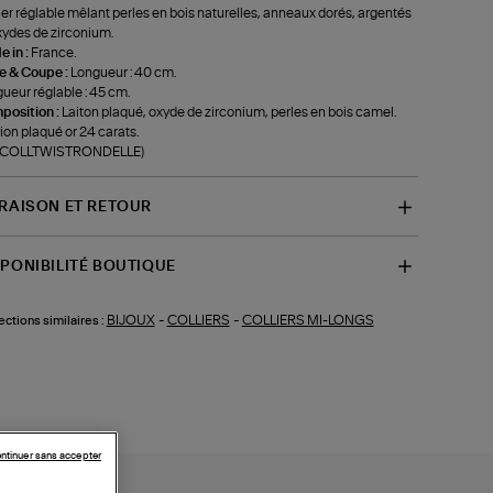
ier réglable mêlant perles en bois naturelles, anneaux dorés, argentés
xydes de zirconium.
 in :
France.
le & Coupe :
Longueur : 40 cm.
ueur réglable : 45 cm.
position :
Laiton plaqué, oxyde de zirconium, perles en bois camel.
tion plaqué or 24 carats.
f-COLLTWISTRONDELLE)
VRAISON ET RETOUR
SPONIBILITÉ BOUTIQUE
BIJOUX
-
COLLIERS
-
COLLIERS MI-LONGS
ections similaires :
ntinuer sans accepter