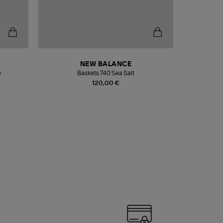
NEW BALANCE
e
Baskets 740 Sea Salt
Veste
120,00 €