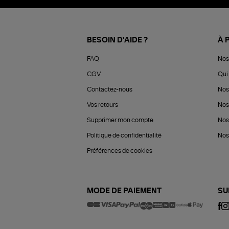
BESOIN D'AIDE ?
À 
FAQ
Nos
CGV
Qui 
Contactez-nous
Nos
Vos retours
Nos
Supprimer mon compte
Nos
Politique de confidentialité
Nos 
Préférences de cookies
MODE DE PAIEMENT
SU