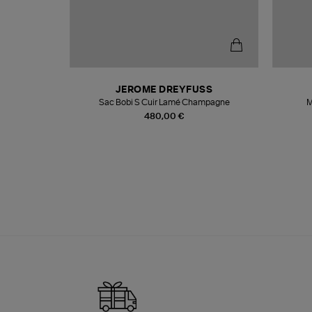
N
JEROME DREYFUSS
te
Sac Bobi S Cuir Lamé Champagne
M
480,00 €