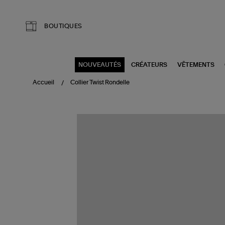
Aller au contenu principal
BOUTIQUES
NOUVEAUTÉS
CRÉATEURS
VÊTEMENTS
Accueil
Collier Twist Rondelle