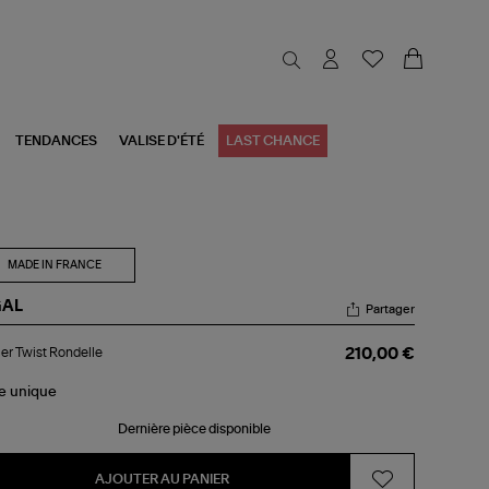
TENDANCES
VALISE D'ÉTÉ
LAST CHANCE
MADE IN FRANCE
GAL
Partager
lier
ier Twist Rondelle
210,00 €
st
delle
le
unique
Dernière pièce disponible
AJOUTER AU PANIER