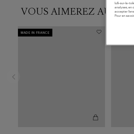
lulli-sur-la-t
VOUS AIMEREZ AUSSI
analyses, en 
accepter l’en
Pour en savoir
MADE IN FRANCE
MADE IN F