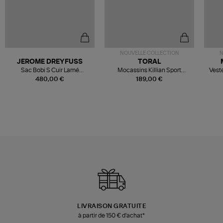
NOUVELLE COLLECTION
N
JEROME DREYFUSS
TORAL
Sac Bobi S Cuir Lamé
Mocassins Killian Sport
Veste
Champagne
Mousse
480,00 €
189,00 €
LIVRAISON GRATUITE
à partir de 150 € d'achat*