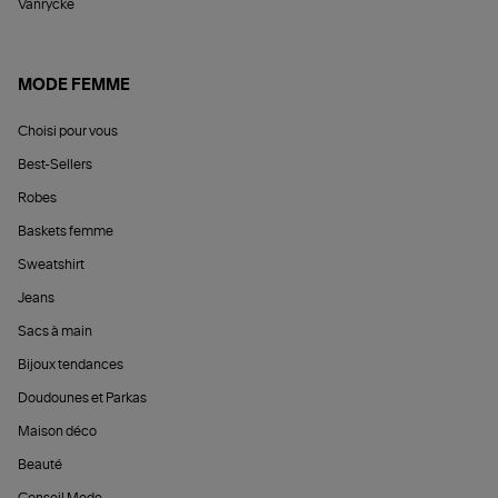
Vanrycke
MODE FEMME
Choisi pour vous
Best-Sellers
Robes
Baskets femme
Sweatshirt
Jeans
Sacs à main
Bijoux tendances
Doudounes et Parkas
Maison déco
Beauté