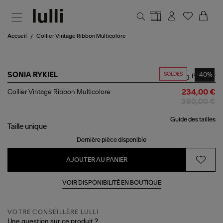
Aller au contenu principal
Accueil
Collier Vintage Ribbon Multicolore
SOLDES
-40%
SONIA RYKIEL
Partager
Collier
Collier Vintage Ribbon Multicolore
234,00 €
Vintage
390,00 €
Ribbon
Multicolore
Guide des tailles
Taille
unique
Dernière pièce disponible
AJOUTER AU PANIER
VOIR DISPONIBILITÉ EN BOUTIQUE
VOTRE CONSEILLÈRE LULLI
Une question sur ce produit ?