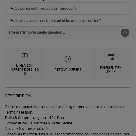
Ce collier est-il réglable en longueur ?
Quels types de cristaux sont utilisés dans ce collier ?
LIVRAISON
PAIEMENT EN
OFFERTE DÈS 150
RETOUR OFFERT
3X,4X
€
DESCRIPTION
Collier composé d'une chaine en maille gourmette et de cristaux colorés.
Fermoir à ressort.
Taille & Coupe :
Longueur : 49 à 51 cm.
Composition :
Laiton doré à l'or fin, patiné.
Cristaux Swarovski colorés.
Conseil d'entretien :
Nous vous recommandons pour son entretien d’utiliser