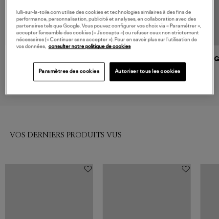
lulli-sur-la-toile.com utilise des cookies et technologies similaires à des fins de
performance, personnalisation, publicité et analyses, en collaboration avec des
partenaires tels que Google. Vous pouvez configurer vos choix via « Paramétrer »,
accepter l’ensemble des cookies (« J’accepte ») ou refuser ceux non strictement
nécessaires (« Continuer sans accepter »). Pour en savoir plus sur l’utilisation de
vos données,
consulter notre politique de cookies
GACHON POTHIER
GACHON POTHIER
G
Collier Lulu Jade
Collier Puka 19
Paramètres des cookies
Autoriser tous les cookies
190,00 €
310,00 €
VOS DERNIERS PRODUITS VUS