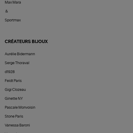
Max Mara
&
Sportmax
CRÉATEURS BIJOUX
Aurélie Bidermann
Serge Thoraval
d1928
Feidt Paris
Gigi Clozeau
Ginette NY
Pascale Monvoisin
Stone Paris
Vanessa Baroni