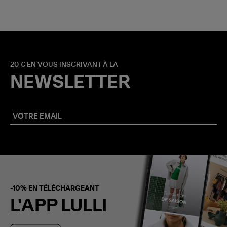
20 € EN VOUS INSCRIVANT À LA
NEWSLETTER
-10% EN TÉLÉCHARGEANT
L'APP LULLI