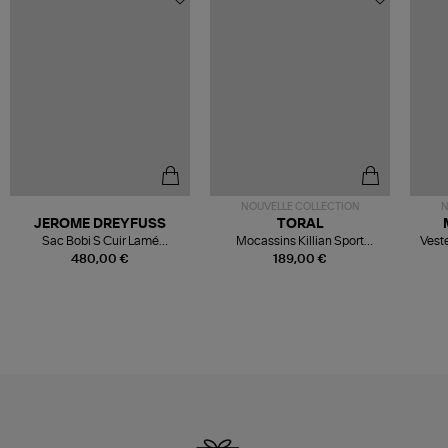
NOUVELLE COLLECTION
N
JEROME DREYFUSS
TORAL
Sac Bobi S Cuir Lamé
Mocassins Killian Sport
Veste
Champagne
Mousse
480,00 €
189,00 €