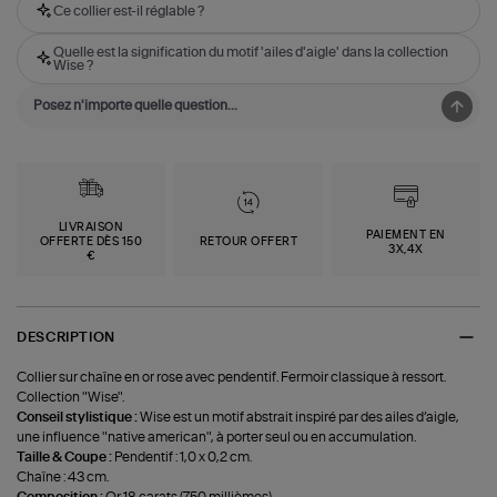
Ce collier est-il réglable ?
Quelle est la signification du motif 'ailes d'aigle' dans la collection
Wise ?
LIVRAISON
PAIEMENT EN
OFFERTE DÈS 150
RETOUR OFFERT
3X,4X
€
DESCRIPTION
Collier sur chaîne en or rose avec pendentif. Fermoir classique à ressort.
Collection "Wise".
Conseil stylistique :
Wise est un motif abstrait inspiré par des ailes d’aigle,
une influence "native american", à porter seul ou en accumulation.
Taille & Coupe :
Pendentif : 1,0 x 0,2 cm.
Chaîne : 43 cm.