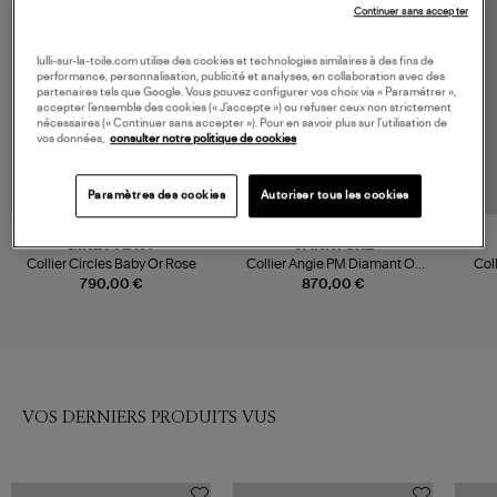
Continuer sans accepter
lulli-sur-la-toile.com utilise des cookies et technologies similaires à des fins de
performance, personnalisation, publicité et analyses, en collaboration avec des
partenaires tels que Google. Vous pouvez configurer vos choix via « Paramétrer »,
accepter l’ensemble des cookies (« J’accepte ») ou refuser ceux non strictement
nécessaires (« Continuer sans accepter »). Pour en savoir plus sur l’utilisation de
vos données,
consulter notre politique de cookies
Paramètres des cookies
Autoriser tous les cookies
GINETTE NY
VANRYCKE
Collier Circles Baby Or Rose
Collier Angie PM Diamant Or
Col
Rose
790,00 €
870,00 €
VOS DERNIERS PRODUITS VUS