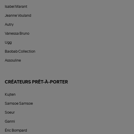
Isabel Marant
Jeanne Vouland
Autry
Vanessa Bruno
Ugg
Baobab Collection
Assouline
CRÉATEURS PRÊT-À-PORTER
Kujten
Samsoe Samsoe
Soeur
Ganni
Éric Bompard