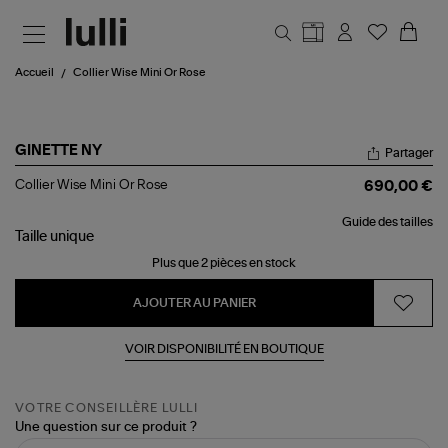
Aller au contenu principal
Accueil
Collier Wise Mini Or Rose
GINETTE NY
Partager
Collier
Collier Wise Mini Or Rose
690,00 €
Wise
Mini
Guide des tailles
Or
Taille
unique
Rose
Plus que 2 pièces en stock
AJOUTER AU PANIER
VOIR DISPONIBILITÉ EN BOUTIQUE
VOTRE CONSEILLÈRE LULLI
Une question sur ce produit ?