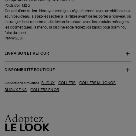
Composition :
Or 18 carats (750 millièmes).
Poids d'or : 1,12 g.
Conseil d'entretien :
Nettoyez vos bijoux régulièrement avec un chiffon doux
et un peu d'eau, laissez-les sécher à l'air libre avant de les porter à nouveau ou
les ranger. Il est recommandé d'éviter le contact avec les produits ménagers,
les cosmétiques, la mer ou la piscine et de retirez vos bijoux pour dormir ou
faire du sport.
(ref-WSE3)
LIVRAISON ET RETOUR
DISPONIBILITÉ BOUTIQUE
-
-
-
BIJOUX
COLLIERS
COLLIERS MI-LONGS
Collections similaires :
-
BIJOUX FINS
COLLIERS EN OR
Adoptez
LE LOOK