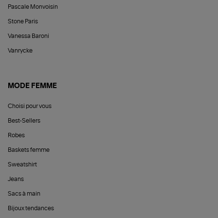
Pascale Monvoisin
Stone Paris
Vanessa Baroni
Vanrycke
MODE FEMME
Choisi pour vous
Best-Sellers
Robes
Baskets femme
Sweatshirt
Jeans
Sacs à main
Bijoux tendances