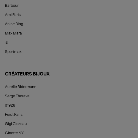
Barbour
Ami Paris
Anine Bing
Max Mara
&
Sportmax
CRÉATEURS BIJOUX
Aurélie Bidermann
Serge Thoraval
d1928
Feidt Paris
Gigi Clozeau
Ginette NY