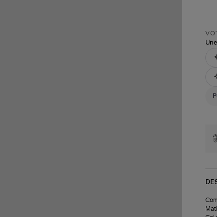
VOT
Une
DE
Comb
Mati