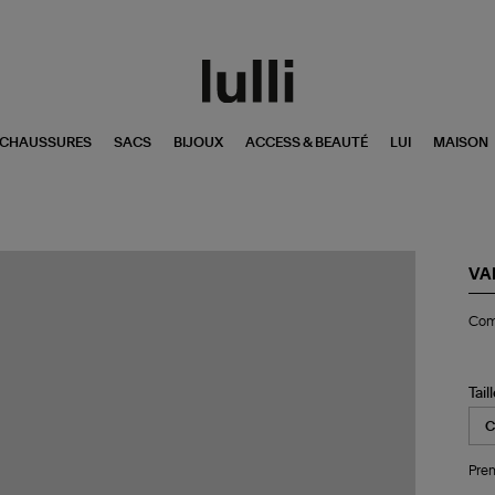
CHAUSSURES
SACS
BIJOUX
ACCESS & BEAUTÉ
LUI
MAISON
VA
Co
Com
Ali
Ma
Tail
Pren