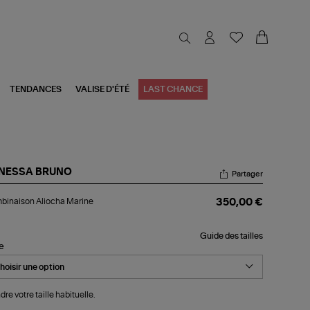
TENDANCES
VALISE D'ÉTÉ
LAST CHANCE
NESSA BRUNO
Partager
mbinaison
binaison Aliocha Marine
350,00 €
ocha
rine
Guide des tailles
le
dre votre taille habituelle.