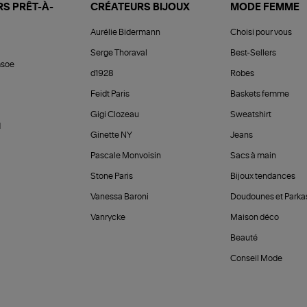
S PRÊT-À-
CRÉATEURS BIJOUX
MODE FEMME
Aurélie Bidermann
Choisi pour vous
Serge Thoraval
Best-Sellers
soe
d1928
Robes
Feidt Paris
Baskets femme
Gigi Clozeau
Sweatshirt
d
Ginette NY
Jeans
Pascale Monvoisin
Sacs à main
Stone Paris
Bijoux tendances
Vanessa Baroni
Doudounes et Parka
Vanrycke
Maison déco
Beauté
Conseil Mode