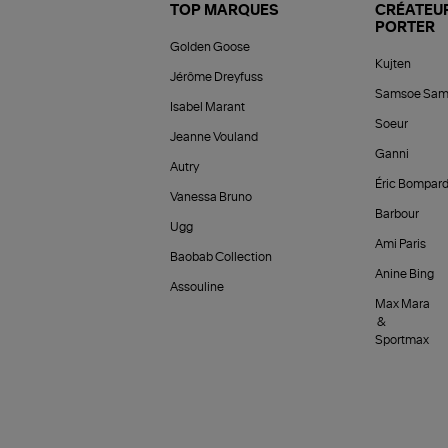
TOP MARQUES
CRÉATEUR
PORTER
Golden Goose
Kujten
Jérôme Dreyfuss
Samsoe Sam
Isabel Marant
Soeur
Jeanne Vouland
Ganni
Autry
Éric Bompar
Vanessa Bruno
Barbour
Ugg
Ami Paris
Baobab Collection
Anine Bing
Assouline
Max Mara
&
Sportmax