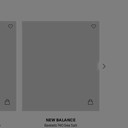
NEW BALANCE
e
Baskets 740 Sea Salt
Veste