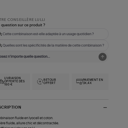
RE CONSEILLÈRE LULLI
 question sur ce produit ?
Cette combinaison est-elle adaptée à un usage quotidien ?
Quelles sont les spécificités de la matière de cette combinaison ?
LIVRAISON
RETOUR
PAIEMENT EN
OFFERTE DÈS
OFFERT
3X,4X
150 €
SCRIPTION
inaison fluide en lyocell et coton.
ère fluide, allure chic et décontractée.