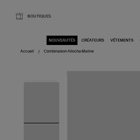
Aller au contenu principal
BOUTIQUES
NOUVEAUTÉS
CRÉATEURS
VÊTEMENTS
Accueil
Combinaison Aliocha Marine