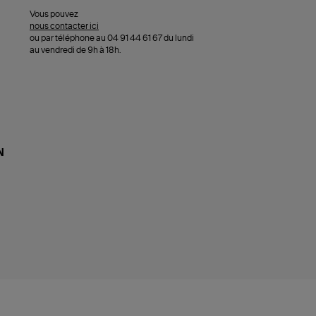
Vous pouvez
nous contacter ici
ou par téléphone au 04 91 44 61 67 du lundi
au vendredi de 9h à 18h.
N