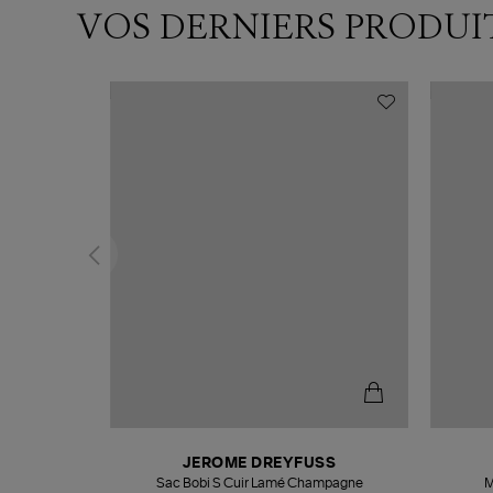
VOS DERNIERS PRODUI
N
JEROME DREYFUSS
te
Sac Bobi S Cuir Lamé Champagne
M