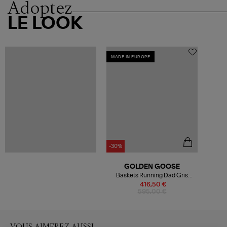
Adoptez
LE LOOK
MADE IN EUROPE
-30%
GOLDEN GOOSE
Baskets Running Dad Gris
Argenté Blanc
416,50 €
595,00 €
VOUS AIMEREZ AUSSI