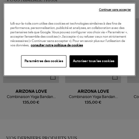
Continuer sans accepter
lulli-sur-la-toile.com utilise des cookies et technologies similaires à des fins de
performance, personnalisation, publicité et analyses, en collaboration avec des
partenaires tels que Google. Vous pouvez configurer vos choix via « Paramétrer »,
accepter l’ensemble des cookies (« J’accepte ») ou refuser ceux non strictement
nécessaires (« Continuer sans accepter »). Pour en savoir plus sur l’utilisation de
vos données,
consulter notre politique de cookies
Paramètres des cookies
Autoriser tous les cookies
ARIZONA LOVE
ARIZONA LOVE
Combinaison Yoga Bandana
Combinaison Yoga Bandana
Co
Black
Choco
135,00 €
135,00 €
VOS DERNIERS PRODUITS VUS