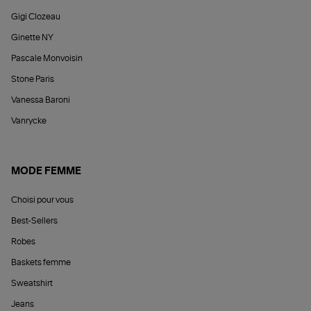
Gigi Clozeau
Ginette NY
Pascale Monvoisin
Stone Paris
Vanessa Baroni
Vanrycke
MODE FEMME
Choisi pour vous
Best-Sellers
Robes
Baskets femme
Sweatshirt
Jeans