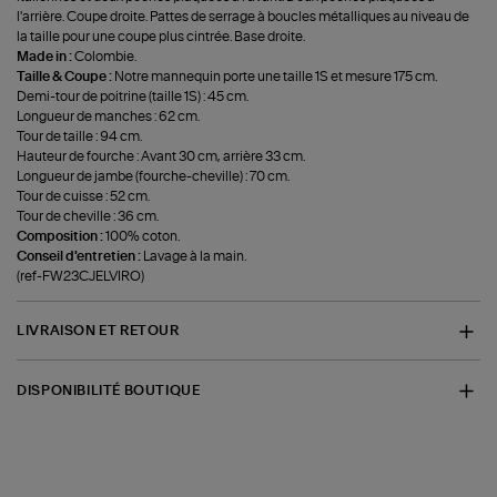
l'arrière. Coupe droite. Pattes de serrage à boucles métalliques au niveau de
la taille pour une coupe plus cintrée. Base droite.
Made in :
Colombie.
Taille & Coupe :
Notre mannequin porte une taille 1S et mesure 175 cm.
Demi-tour de poitrine (taille 1S) : 45 cm.
Longueur de manches : 62 cm.
Tour de taille : 94 cm.
Hauteur de fourche : Avant 30 cm, arrière 33 cm.
Longueur de jambe (fourche-cheville) : 70 cm.
Tour de cuisse : 52 cm.
Tour de cheville : 36 cm.
Composition :
100% coton.
Conseil d'entretien :
Lavage à la main.
(ref-FW23CJELVIRO)
LIVRAISON ET RETOUR
DISPONIBILITÉ BOUTIQUE