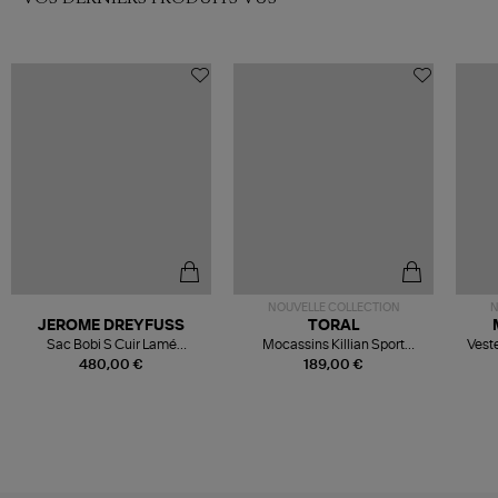
NOUVELLE COLLECTION
N
JEROME DREYFUSS
TORAL
Sac Bobi S Cuir Lamé
Mocassins Killian Sport
Veste
Champagne
Mousse
480,00 €
189,00 €