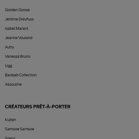
Golden Goose
Jérôme Dreyfuss
Isabel Marant
Jeanne Vouland
Autry
Vanessa Bruno
Ugg
Baobab Collection
Assouline
CRÉATEURS PRÊT-À-PORTER
Kujten
Samsoe Samsoe
Soeur