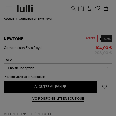
Aller au contenu principal
Accueil
Combinaison Elvis Royal
SOLDES
-50%
NEWTONE
Partager
Combinaison
Combinaison Elvis Royal
104,00 €
Elvis
208,00 €
Royal
Taille
Prendre votre taille habituelle.
AJOUTER AU PANIER
VOIR DISPONIBILITÉ EN BOUTIQUE
VOTRE CONSEILLÈRE LULLI