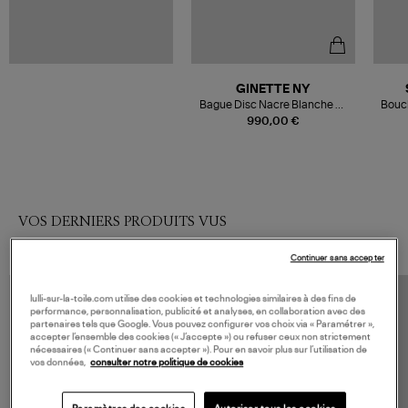
GINETTE NY
Bague Disc Nacre Blanche Or
Boucl
Rose
Roch
990,00 €
VOS DERNIERS PRODUITS VUS
Continuer sans accepter
lulli-sur-la-toile.com utilise des cookies et technologies similaires à des fins de
performance, personnalisation, publicité et analyses, en collaboration avec des
partenaires tels que Google. Vous pouvez configurer vos choix via « Paramétrer »,
accepter l’ensemble des cookies (« J’accepte ») ou refuser ceux non strictement
nécessaires (« Continuer sans accepter »). Pour en savoir plus sur l’utilisation de
vos données,
consulter notre politique de cookies