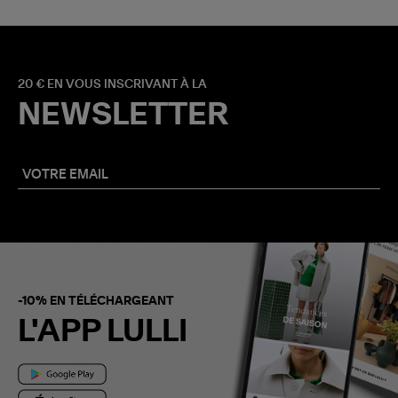
20 € EN VOUS INSCRIVANT À LA
NEWSLETTER
-10% EN TÉLÉCHARGEANT
L'APP LULLI