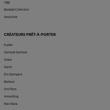
Ugg
Baobab Collection
Assouline
CRÉATEURS PRÊT-À-PORTER
Kujten
Samsoe Samsoe
Soeur
Ganni
Éric Bompard
Barbour
Ami Paris
Anine Bing
Max Mara