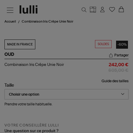
Aller au contenu principal
Accueil
Combinaison Iris Crêpe Unie Noir
SOLDES
-60%
MADE IN FRANCE
OUD
Partager
Combinaison
Combinaison Iris Crêpe Unie Noir
242,00 €
Iris
605,00 €
Crêpe
Unie
Guide des tailles
Noir
Taille
Prendre votre taille habituelle.
VOTRE CONSEILLÈRE LULLI
Une question sur ce produit ?