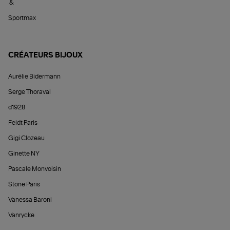
&
Sportmax
CRÉATEURS BIJOUX
Aurélie Bidermann
Serge Thoraval
d1928
Feidt Paris
Gigi Clozeau
Ginette NY
Pascale Monvoisin
Stone Paris
Vanessa Baroni
Vanrycke