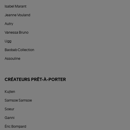
Isabel Marant
Jeanne Vouland
Autry
Vanessa Bruno
Ugg
Baobab Collection
Assouline
CRÉATEURS PRÊT-À-PORTER
Kujten
Samsoe Samsoe
Soeur
Ganni
Éric Bompard