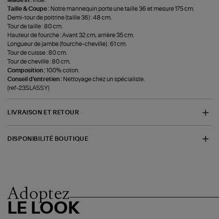
Made in :
Inde.
Taille & Coupe :
Notre mannequin porte une taille 36 et mesure 175 cm.
Demi-tour de poitrine (taille 36) : 48 cm.
Tour de taille : 80 cm.
Hauteur de fourche : Avant 32 cm, arrière 35 cm.
Longueur de jambe (fourche-cheville) : 61 cm.
Tour de cuisse : 80 cm.
Tour de cheville : 80 cm.
Composition :
100% coton.
Conseil d'entretien :
Nettoyage chez un spécialiste.
(ref-23SLASSY)
LIVRAISON ET RETOUR
DISPONIBILITÉ BOUTIQUE
Adoptez
LE LOOK