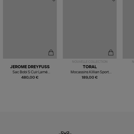
NOUVELLE COLLECTION
N
JEROME DREYFUSS
TORAL
Sac Bobi S Cuir Lamé
Mocassins Killian Sport
Champagne
Mousse
480,00 €
189,00 €