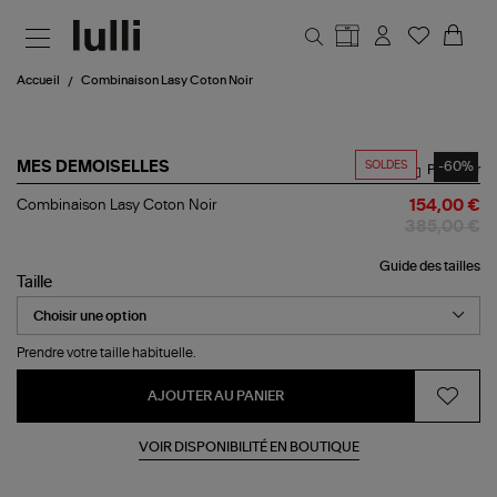
Aller au contenu principal
Accueil
Combinaison Lasy Coton Noir
SOLDES
-60%
MES DEMOISELLES
Partager
Combinaison
Combinaison Lasy Coton Noir
154,00 €
Lasy
385,00 €
Coton
Noir
Guide des tailles
Taille
Prendre votre taille habituelle.
AJOUTER AU PANIER
VOIR DISPONIBILITÉ EN BOUTIQUE