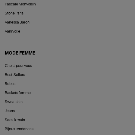
Pascale Monvoisin
Stone Paris
Vanessa Baroni
Vanrycke
MODE FEMME
Choisi pour vous
Best-Sellers
Robes
Baskets femme
Sweatshirt
Jeans
Sacs à main
Bijoux tendances