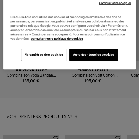
Continuer sans accepter
lulli-sur-la-toile.com utilise des cookies et technologies similaires à des fins de
performance, personnalisation, publicité et analyses, en collaboration avec des
partenaires tels que Google. Vous pouvez configurer vos choix via « Paramétrer »,
accepter l’ensemble des cookies (« J’accepte ») ou refuser ceux non strictement
nécessaires (« Continuer sans accepter »). Pour en savoir plus sur l’utilisation de
vos données,
consulter notre politique de cookies
Paramètres des cookies
Autoriser tous les cookies
NOUVEAU CRÉATEUR
ARIZONA LOVE
ERNEST LEOTY
Combinaison Yoga Bandana
Combinaison Soft Cotton
Comb
Black
Corset Brown
135,00 €
195,00 €
VOS DERNIERS PRODUITS VUS