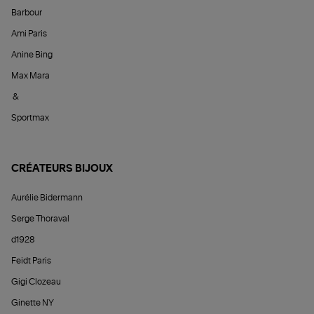
Barbour
Ami Paris
Anine Bing
Max Mara
&
Sportmax
CRÉATEURS BIJOUX
Aurélie Bidermann
Serge Thoraval
d1928
Feidt Paris
Gigi Clozeau
Ginette NY