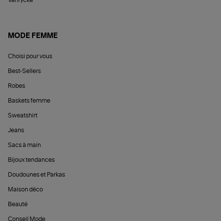
Vanrycke
MODE FEMME
Choisi pour vous
Best-Sellers
Robes
Baskets femme
Sweatshirt
Jeans
Sacs à main
Bijoux tendances
Doudounes et Parkas
Maison déco
Beauté
Conseil Mode