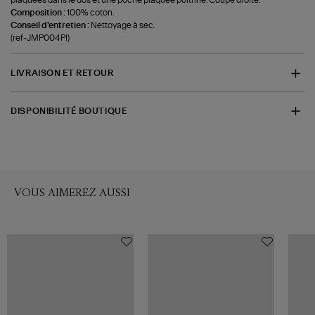
plaquées dans le dos et une poche plaquée poitrine. Coupe droite.
Composition :
100% coton.
Conseil d'entretien :
Nettoyage à sec.
(ref-JMP004PI)
LIVRAISON ET RETOUR
DISPONIBILITÉ BOUTIQUE
VOUS AIMEREZ AUSSI