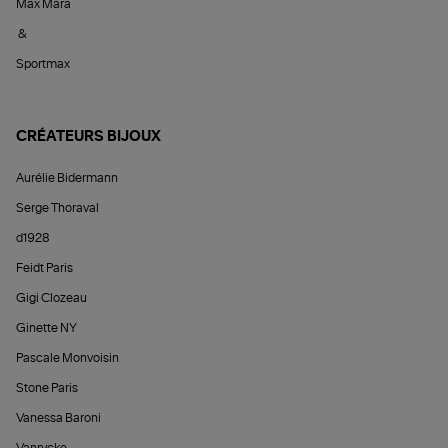
Max Mara
&
Sportmax
CRÉATEURS BIJOUX
Aurélie Bidermann
Serge Thoraval
d1928
Feidt Paris
Gigi Clozeau
Ginette NY
Pascale Monvoisin
Stone Paris
Vanessa Baroni