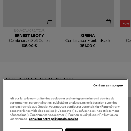
-60%
NOUVEAU CRÉATEUR
ERNEST LEOTY
XIRENA
Combinaison Soft Cotton
Combinaison Franklin Black
Co
Corset Brown
Biolo
195,00 €
351,00 €
VOS DERNIERS PRODUITS VUS
Continuer sans accepter
lulli-sur-la-toile.com utilise des cookies et technologies similaires à des fins de
performance, personnalisation, publicité et analyses, en collaboration avec des
partenaires tels que Google. Vous pouvez configurer vos choix via « Paramétrer »,
accepter l’ensemble des cookies (« J’accepte ») ou refuser ceux non strictement
nécessaires (« Continuer sans accepter »). Pour en savoir plus sur l’utilisation de
vos données,
consulter notre politique de cookies