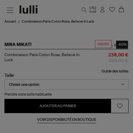
Aller au contenu principal
Accueil
Combinaison Paris Coton Rose, Believe In Luck
SOLDES
-60%
MIRA MIKATI
Partager
Combinaison
Combinaison Paris Coton Rose, Believe In
238,00 €
Paris
Luck
595,00 €
Coton
Rose,
Guide des tailles
Believe
Taille
In
Luck
Prendre votre taille habituelle.
AJOUTER AU PANIER
VOIR DISPONIBILITÉ EN BOUTIQUE