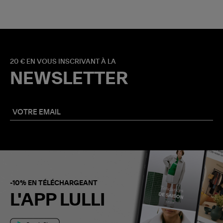
20 € EN VOUS INSCRIVANT À LA
NEWSLETTER
-10% EN TÉLÉCHARGEANT
L'APP LULLI