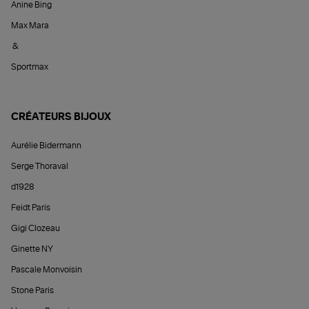
Anine Bing
Max Mara
&
Sportmax
CRÉATEURS BIJOUX
Aurélie Bidermann
Serge Thoraval
d1928
Feidt Paris
Gigi Clozeau
Ginette NY
Pascale Monvoisin
Stone Paris