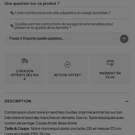
Une question sur ce produit ?
Cette combinaison est-elle adaptée à un usage quotidien ?
Quelles sont les instructions de lavage recommandées pour
préserver la qualité de la dentelle ?
LIVRAISON
PAIEMENT EN
OFFERTE DÈS 150
RETOUR OFFERT
3X,4X
€
DESCRIPTION
Combinaison short noire à manches courtes. Imprimé animal ton sur ton.
Décolleté et bord des manches en dentelle. Dos nu. Taille élastiquée avec
cordon de serrage. Coupe droite. Base droite.
Taille & Coupe :
Notre mannequin porte une taille 23S et mesure 172 cm.
Longueur (taille 23S) : 74 cm.