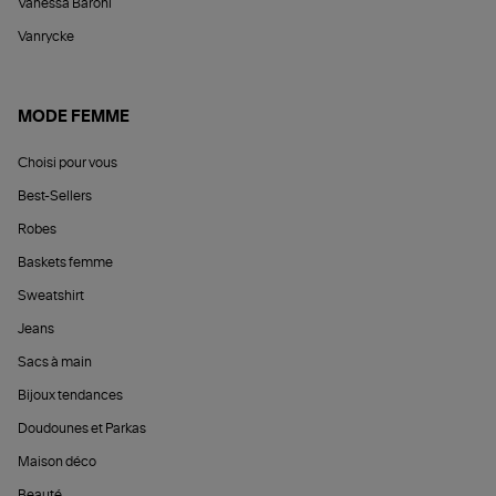
Vanessa Baroni
Vanrycke
MODE FEMME
Choisi pour vous
Best-Sellers
Robes
Baskets femme
Sweatshirt
Jeans
Sacs à main
Bijoux tendances
Doudounes et Parkas
Maison déco
Beauté