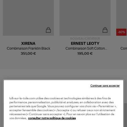
-60%
NOUVEAU CRÉATEUR
XIRENA
ERNEST LEOTY
Combinaison Franklin Black
Combinaison Soft Cotton
Com
Corset Brown
O
351,00 €
195,00 €
VOS DERNIERS PRODUITS VUS
Continuer sans accepter
lulli-sur-la-toile.com utilise des cookies et technologies similaires à des fins de
performance, personnalisation, publicité et analyses, en collaboration avec des
partenaires tels que Google. Vous pouvez configurer vos choix via « Paramétrer »,
accepter l’ensemble des cookies (« J’accepte ») ou refuser ceux non strictement
nécessaires (« Continuer sans accepter »). Pour en savoir plus sur l’utilisation de
vos données,
consulter notre politique de cookies