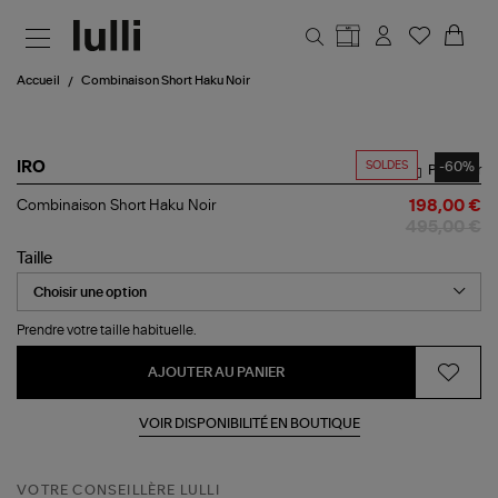
Aller au contenu principal
Accueil
Combinaison Short Haku Noir
SOLDES
-60%
IRO
Partager
Combinaison
Combinaison Short Haku Noir
198,00 €
Short
495,00 €
Haku
Noir
Taille
Prendre votre taille habituelle.
AJOUTER AU PANIER
VOIR DISPONIBILITÉ EN BOUTIQUE
VOTRE CONSEILLÈRE LULLI