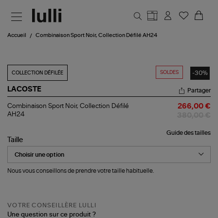
Aller au contenu principal
Accueil
Combinaison Sport Noir, Collection Défilé AH24
SOLDES
-30%
COLLECTION DÉFILÉE
LACOSTE
Partager
Combinaison
Combinaison Sport Noir, Collection Défilé
266,00 €
Sport
AH24
380,00 €
Noir,
Collection
Guide des tailles
Défilé
Taille
AH24
Nous vous conseillons de prendre votre taille habituelle.
VOTRE CONSEILLÈRE LULLI
Une question sur ce produit ?