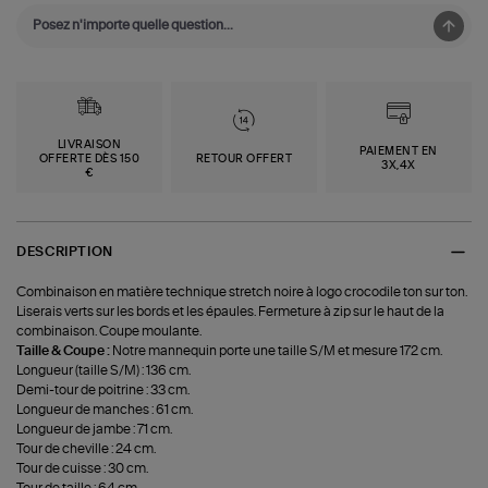
LIVRAISON
PAIEMENT EN
OFFERTE DÈS 150
RETOUR OFFERT
3X,4X
€
DESCRIPTION
Combinaison en matière technique stretch noire à logo crocodile ton sur ton.
Liserais verts sur les bords et les épaules. Fermeture à zip sur le haut de la
combinaison. Coupe moulante.
Taille & Coupe :
Notre mannequin porte une taille S/M et mesure 172 cm.
Longueur (taille S/M) : 136 cm.
Demi-tour de poitrine : 33 cm.
Longueur de manches : 61 cm.
Longueur de jambe : 71 cm.
Tour de cheville : 24 cm.
Tour de cuisse : 30 cm.
Tour de taille : 64 cm.