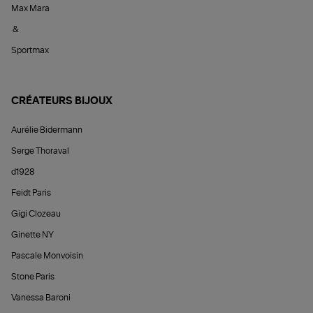
Max Mara
&
Sportmax
CRÉATEURS BIJOUX
Aurélie Bidermann
Serge Thoraval
d1928
Feidt Paris
Gigi Clozeau
Ginette NY
Pascale Monvoisin
Stone Paris
Vanessa Baroni