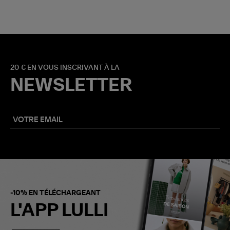
20 € EN VOUS INSCRIVANT À LA
NEWSLETTER
-10% EN TÉLÉCHARGEANT
L'APP LULLI