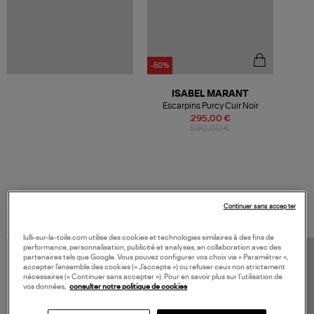
-50%
ISABEL MARANT
Escarpins Purcy Cuir Noir
295,00 €
590,00 €
VOS DERNIERS PRODUITS VUS
Continuer sans accepter
lulli-sur-la-toile.com utilise des cookies et technologies similaires à des fins de
performance, personnalisation, publicité et analyses, en collaboration avec des
partenaires tels que Google. Vous pouvez configurer vos choix via « Paramétrer »,
accepter l’ensemble des cookies (« J’accepte ») ou refuser ceux non strictement
nécessaires (« Continuer sans accepter »). Pour en savoir plus sur l’utilisation de
vos données,
consulter notre politique de cookies