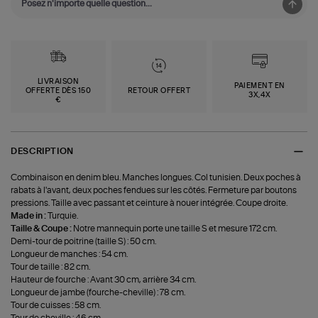
LIVRAISON
PAIEMENT EN
OFFERTE DÈS 150
RETOUR OFFERT
3X,4X
€
DESCRIPTION
Combinaison en denim bleu. Manches longues. Col tunisien. Deux poches à
rabats à l'avant, deux poches fendues sur les côtés. Fermeture par boutons
pressions. Taille avec passant et ceinture à nouer intégrée. Coupe droite.
Made in :
Turquie.
Taille & Coupe :
Notre mannequin porte une taille S et mesure 172 cm.
Demi-tour de poitrine (taille S) : 50 cm.
Longueur de manches : 54 cm.
Tour de taille : 82 cm.
Hauteur de fourche : Avant 30 cm, arrière 34 cm.
Longueur de jambe (fourche-cheville) : 78 cm.
Tour de cuisses : 58 cm.
Tour de cheville : 46 cm.