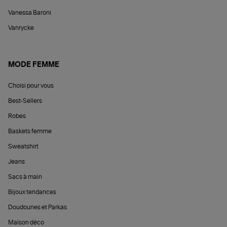
Vanessa Baroni
Vanrycke
MODE FEMME
Choisi pour vous
Best-Sellers
Robes
Baskets femme
Sweatshirt
Jeans
Sacs à main
Bijoux tendances
Doudounes et Parkas
Maison déco