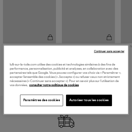
NOUVELLE COLLECTION
N
JEROME DREYFUSS
TORAL
Continuer sans accepter
Sac Bobi S Cuir Lamé
Mocassins Killian Sport
Champagne
Mousse
480,00 €
189,00 €
lulli-sur-la-toile.com utilise des cookies et technologies similaires à des fins de
performance, personnalisation, publicité et analyses, en collaboration avec des
partenaires tels que Google. Vous pouvez configurer vos choix via « Paramétrer »,
accepter l’ensemble des cookies (« J’accepte ») ou refuser ceux non strictement
nécessaires (« Continuer sans accepter »). Pour en savoir plus sur l’utilisation de
vos données,
consulter notre politique de cookies
Paramètres des cookies
Autoriser tous les cookies