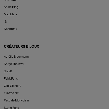
Anine Bing
Max Mara
&
Sportmax
CRÉATEURS BIJOUX
Aurélie Bidermann
Serge Thoraval
d1928
Feidt Paris
Gigi Clozeau
Ginette NY
Pascale Monvoisin
Stone Paris