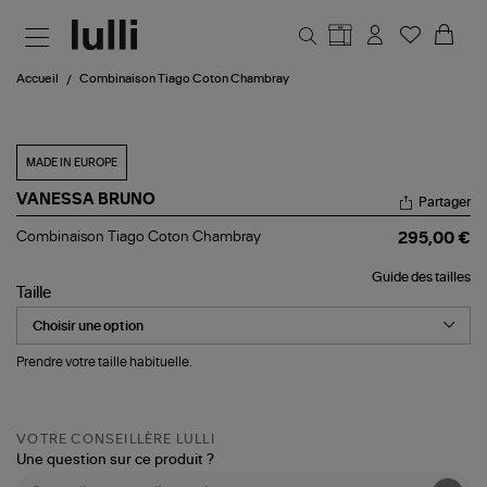
Aller au contenu principal
Accueil
Combinaison Tiago Coton Chambray
MADE IN EUROPE
VANESSA BRUNO
Partager
Combinaison
Combinaison Tiago Coton Chambray
295,00 €
Tiago
Coton
Guide des tailles
Chambray
Taille
Prendre votre taille habituelle.
VOTRE CONSEILLÈRE LULLI
Une question sur ce produit ?