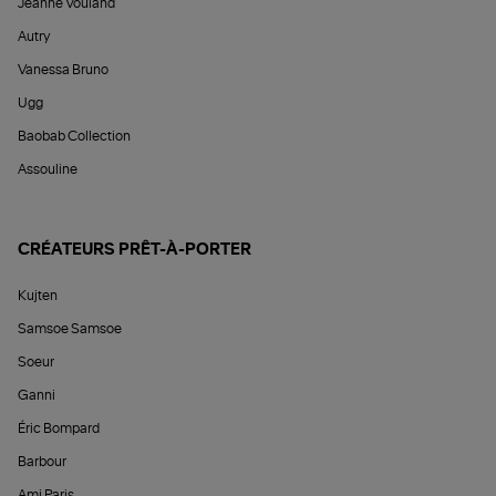
Jeanne Vouland
Autry
Vanessa Bruno
Ugg
Baobab Collection
Assouline
CRÉATEURS PRÊT-À-PORTER
Kujten
Samsoe Samsoe
Soeur
Ganni
Éric Bompard
Barbour
Ami Paris