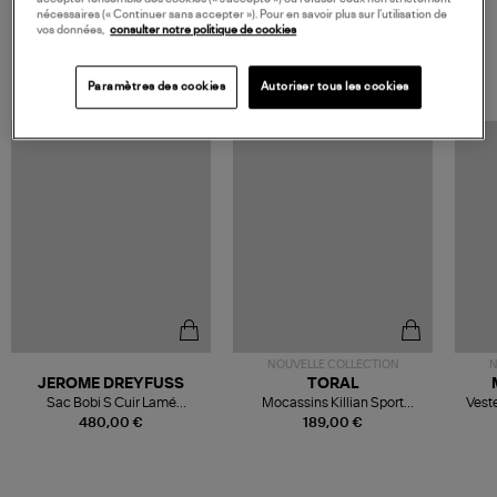
nécessaires (« Continuer sans accepter »). Pour en savoir plus sur l’utilisation de
vos données,
consulter notre politique de cookies
VOS DERNIERS PRODUITS VUS
Paramètres des cookies
Autoriser tous les cookies
NOUVELLE COLLECTION
N
JEROME DREYFUSS
TORAL
Sac Bobi S Cuir Lamé
Mocassins Killian Sport
Veste
Champagne
Mousse
480,00 €
189,00 €