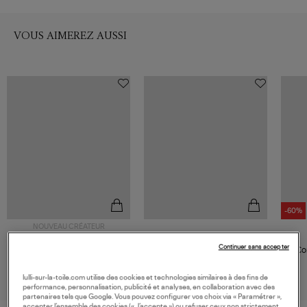
VOUS AIMEREZ AUSSI
-60%
NOUVEAU CRÉATEUR
ERNEST LEOTY
XIRENA
Continuer sans accepter
Combinaison Soft Cotton
Combinaison Franklin Black
Co
Corset Brown
Biolo
195,00 €
351,00 €
lulli-sur-la-toile.com utilise des cookies et technologies similaires à des fins de
performance, personnalisation, publicité et analyses, en collaboration avec des
partenaires tels que Google. Vous pouvez configurer vos choix via « Paramétrer »,
accepter l’ensemble des cookies (« J’accepte ») ou refuser ceux non strictement