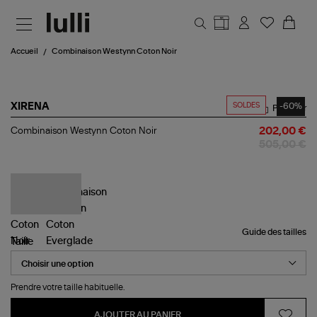
Aller au contenu principal
Accueil
Combinaison Westynn Coton Noir
SOLDES
-60%
XIRENA
Partager
Combinaison
Combinaison Westynn Coton Noir
202,00 €
Westynn
505,00 €
Coton
Noir
Guide des tailles
Taille
Prendre votre taille habituelle.
AJOUTER AU PANIER