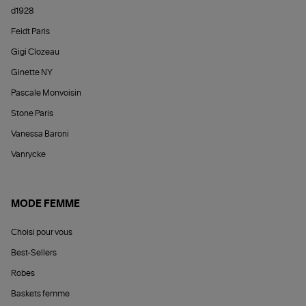
d1928
Feidt Paris
Gigi Clozeau
Ginette NY
Pascale Monvoisin
Stone Paris
Vanessa Baroni
Vanrycke
MODE FEMME
Choisi pour vous
Best-Sellers
Robes
Baskets femme