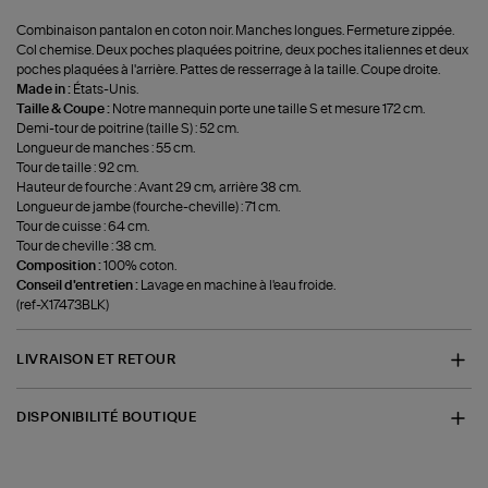
Combinaison pantalon en coton noir. Manches longues. Fermeture zippée.
Col chemise. Deux poches plaquées poitrine, deux poches italiennes et deux
poches plaquées à l'arrière. Pattes de resserrage à la taille. Coupe droite.
Made in :
États-Unis.
Taille & Coupe :
Notre mannequin porte une taille S et mesure 172 cm.
Demi-tour de poitrine (taille S) : 52 cm.
Longueur de manches : 55 cm.
Tour de taille : 92 cm.
Hauteur de fourche : Avant 29 cm, arrière 38 cm.
Longueur de jambe (fourche-cheville) : 71 cm.
Tour de cuisse : 64 cm.
Tour de cheville : 38 cm.
Composition :
100% coton.
Conseil d'entretien :
Lavage en machine à l'eau froide.
(ref-X17473BLK)
LIVRAISON ET RETOUR
DISPONIBILITÉ BOUTIQUE