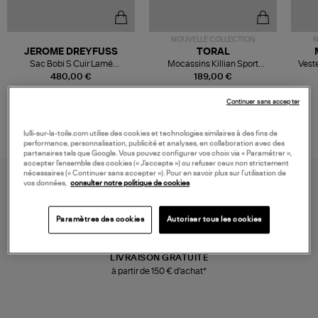
NOUVELLE COLLECTION
N
JEROME DREYFUSS
TORAL
Sac Bobi S Cuir Lamé
Mocassins Killian Sport
Veste
Champagne
Mousse
480,00 €
189,00 €
Continuer sans accepter
lulli-sur-la-toile.com utilise des cookies et technologies similaires à des fins de
performance, personnalisation, publicité et analyses, en collaboration avec des
partenaires tels que Google. Vous pouvez configurer vos choix via « Paramétrer »,
accepter l’ensemble des cookies (« J’accepte ») ou refuser ceux non strictement
nécessaires (« Continuer sans accepter »). Pour en savoir plus sur l’utilisation de
vos données,
consulter notre politique de cookies
Paramètres des cookies
Autoriser tous les cookies
LIVRAISON GRATUITE
à partir de 150 € d'achat*