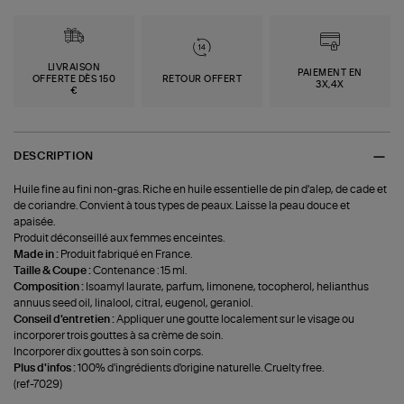
LIVRAISON
PAIEMENT EN
OFFERTE DÈS 150
RETOUR OFFERT
3X,4X
€
DESCRIPTION
Huile fine au fini non-gras. Riche en huile essentielle de pin d'alep, de cade et
de coriandre. Convient à tous types de peaux. Laisse la peau douce et
apaisée.
Produit déconseillé aux femmes enceintes.
Made in :
Produit fabriqué en France.
Taille & Coupe :
Contenance : 15 ml.
Composition :
Isoamyl laurate, parfum, limonene, tocopherol, helianthus
annuus seed oil, linalool, citral, eugenol, geraniol.
Conseil d'entretien :
Appliquer une goutte localement sur le visage ou
incorporer trois gouttes à sa crème de soin.
Incorporer dix gouttes à son soin corps.
Plus d'infos :
100% d'ingrédients d'origine naturelle. Cruelty free.
(ref-7029)