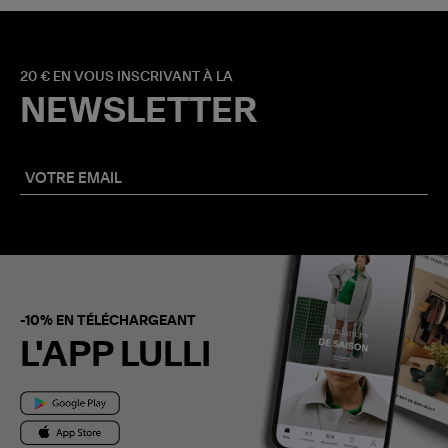
20 € EN VOUS INSCRIVANT À LA
NEWSLETTER
-10% EN TÉLÉCHARGEANT
L'APP LULLI