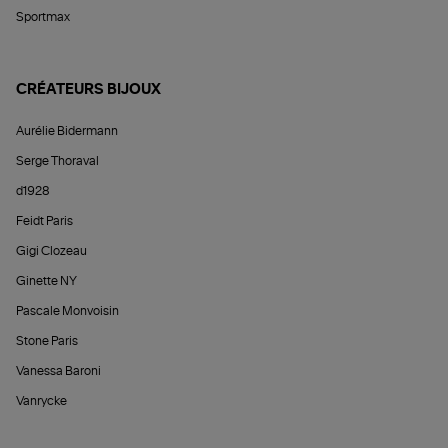
Sportmax
CRÉATEURS BIJOUX
Aurélie Bidermann
Serge Thoraval
d1928
Feidt Paris
Gigi Clozeau
Ginette NY
Pascale Monvoisin
Stone Paris
Vanessa Baroni
Vanrycke