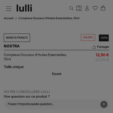
Aller au contenu principal
Accueil
Complexe Douceur d'Huiles Essentielles, 15ml
SOLDES
-50%
MADE IN FRANCE
NOSTRA
Partager
Complexe
Complexe Douceur d'Huiles Essentielles,
12,50 €
Douceur
15ml
24,70 €
d'Huiles
Essentielles,
Taille
unique
15ml
Épuisé
VOTRE CONSEILLÈRE LULLI
Une question sur ce produit ?