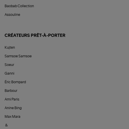
Baobab Collection
Assouline
CRÉATEURS PRÊT-À-PORTER
Kujten
Samsoe Samsoe
Soeur
Ganni
Éric Bompard
Barbour
Ami Paris
Anine Bing
Max Mara
&