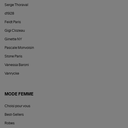
Serge Thoraval
d1928
Feidt Paris
Gigi Clozeau
Ginette NY
Pascale Monvoisin
Stone Paris
Vanessa Baroni
Vanrycke
MODE FEMME
Choisi pour vous
Best-Sellers
Robes