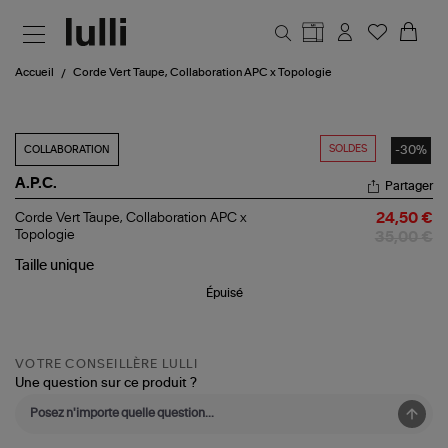
Aller au contenu principal
Accueil
Corde Vert Taupe, Collaboration APC x Topologie
SOLDES
-30%
COLLABORATION
A.P.C.
Partager
Corde
Corde Vert Taupe, Collaboration APC x
24,50 €
Vert
Topologie
35,00 €
Taupe,
Collaboration
Taille
unique
APC
Épuisé
x
Topologie
VOTRE CONSEILLÈRE LULLI
Une question sur ce produit ?