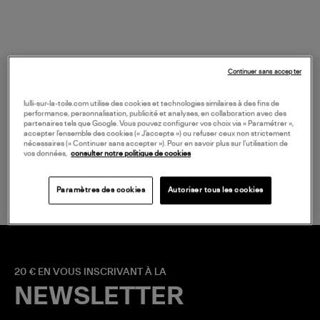
Continuer sans accepter
lulli-sur-la-toile.com utilise des cookies et technologies similaires à des fins de
performance, personnalisation, publicité et analyses, en collaboration avec des
partenaires tels que Google. Vous pouvez configurer vos choix via « Paramétrer »,
accepter l’ensemble des cookies (« J’accepte ») ou refuser ceux non strictement
nécessaires (« Continuer sans accepter »). Pour en savoir plus sur l’utilisation de
vos données,
consulter notre politique de cookies
LIVRAISON GRATUITE
à partir de 150 € d'achat*
Paramètres des cookies
Autoriser tous les cookies
20 € EN VOUS INSCRIVANT À LA
NEWSLETTER