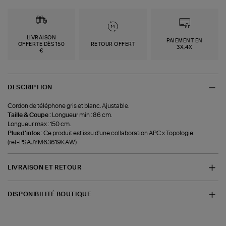
LIVRAISON
PAIEMENT EN
OFFERTE DÈS 150
RETOUR OFFERT
3X,4X
€
DESCRIPTION
Cordon de téléphone gris et blanc. Ajustable.
Taille & Coupe :
Longueur min : 86 cm.
Longueur max : 150 cm.
Plus d'infos :
Ce produit est issu d'une collaboration APC x Topologie.
(ref-PSAJYM63619KAW)
LIVRAISON ET RETOUR
DISPONIBILITÉ BOUTIQUE