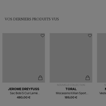
VOS DERNIERS PRODUITS VUS
NOUVELLE COLLECTION
N
JEROME DREYFUSS
TORAL
Sac Bobi S Cuir Lamé
Mocassins Killian Sport
Veste
Champagne
Mousse
480,00 €
189,00 €