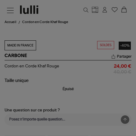
Aller au contenu principal
Accueil
Cordon en Corde Khaf Rouge
SOLDES
-40%
MADE IN FRANCE
CARBONE
Partager
Cordon
Cordon en Corde Khaf Rouge
24,00 €
en
40,00 €
Corde
Khaf
Taille
unique
Rouge
Épuisé
Une question sur ce produit ?