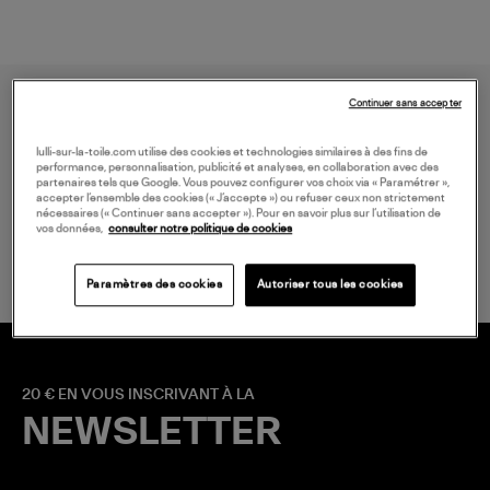
Continuer sans accepter
lulli-sur-la-toile.com utilise des cookies et technologies similaires à des fins de
performance, personnalisation, publicité et analyses, en collaboration avec des
partenaires tels que Google. Vous pouvez configurer vos choix via « Paramétrer »,
accepter l’ensemble des cookies (« J’accepte ») ou refuser ceux non strictement
nécessaires (« Continuer sans accepter »). Pour en savoir plus sur l’utilisation de
LIVRAISON GRATUITE
vos données,
consulter notre politique de cookies
à partir de 150 € d'achat*
Paramètres des cookies
Autoriser tous les cookies
20 € EN VOUS INSCRIVANT À LA
NEWSLETTER