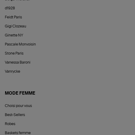
d1928
Feidt Paris
Gigi Clozeau
Ginette NY
Pascale Monvoisin
Stone Paris
Vanessa Baroni
Vanrycke
MODE FEMME
Choisi pour vous
Best-Sellers
Robes
Baskets femme