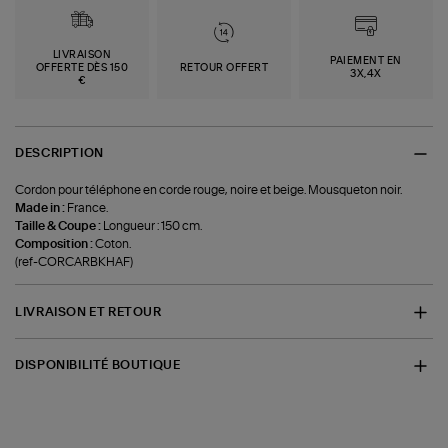
LIVRAISON
PAIEMENT EN
OFFERTE DÈS 150
RETOUR OFFERT
3X,4X
€
DESCRIPTION
Cordon pour téléphone en corde rouge, noire et beige. Mousqueton noir.
Made in :
France.
Taille & Coupe :
Longueur : 150 cm.
Composition :
Coton.
(ref-CORCARBKHAF)
LIVRAISON ET RETOUR
DISPONIBILITÉ BOUTIQUE