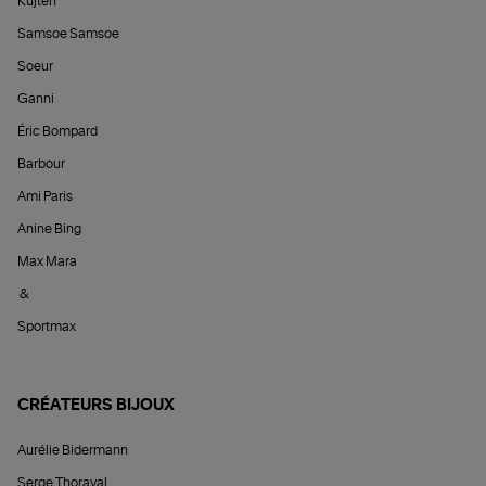
Kujten
Samsoe Samsoe
Soeur
Ganni
Éric Bompard
Barbour
Ami Paris
Anine Bing
Max Mara
&
Sportmax
CRÉATEURS BIJOUX
Aurélie Bidermann
Serge Thoraval