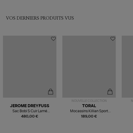
VOS DERNIERS PRODUITS VUS
NOUVELLE COLLECTION
N
JEROME DREYFUSS
TORAL
Sac Bobi S Cuir Lamé
Mocassins Killian Sport
Champagne
Mousse
480,00 €
189,00 €