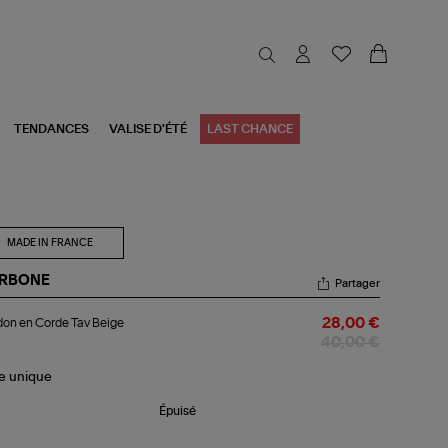
TENDANCES
VALISE D'ÉTÉ
LAST CHANCE
MADE IN FRANCE
RBONE
Partager
rdon
on en Corde Tav Beige
28,00 €
rde
40,00 €
ige
le
unique
Épuisé