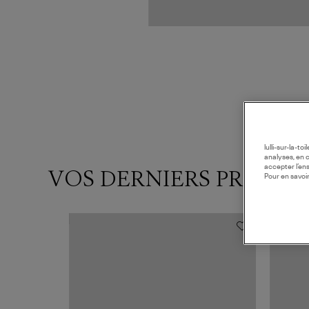
lulli-sur-la-t
analyses, en 
accepter l’en
VOS DERNIERS PRODUI
Pour en savoir