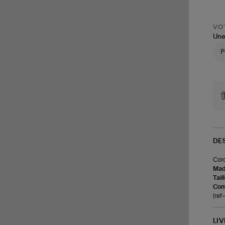
VOT
Une
DE
Cord
Made
Tail
Com
(re
LI