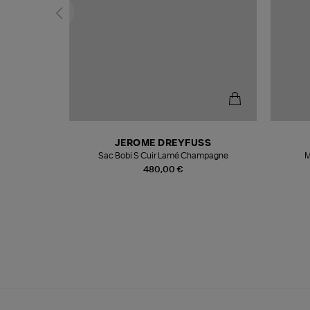
N
JEROME DREYFUSS
te
Sac Bobi S Cuir Lamé Champagne
M
480,00 €