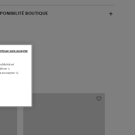
SPONIBILITÉ BOUTIQUE
ntinuer sans accepter
ublicité et
étrer »,
s accepter »).