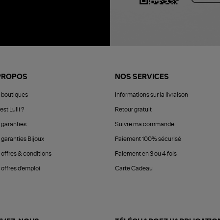
PROPOS
NOS SERVICES
 boutiques
Informations sur la livraison
est Lulli ?
Retour gratuit
 garanties
Suivre ma commande
 garanties Bijoux
Paiement 100% sécurisé
 offres & conditions
Paiement en 3 ou 4 fois
offres d'emploi
Carte Cadeau