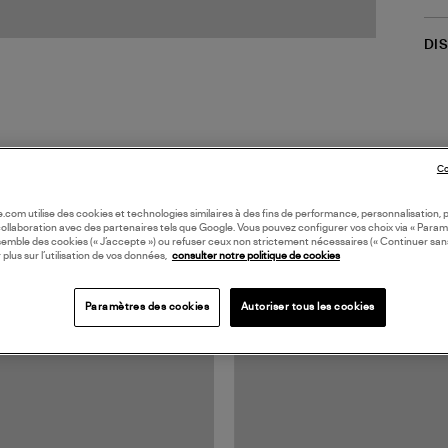
DI
Co
oile.com utilise des cookies et technologies similaires à des fins de performance, personnalisation, p
collaboration avec des partenaires tels que Google. Vous pouvez configurer vos choix via « Param
semble des cookies (« J’accepte ») ou refuser ceux non strictement nécessaires (« Continuer san
TS VUS
 plus sur l’utilisation de vos données,
consulter notre politique de cookies
Paramètres des cookies
Autoriser tous les cookies