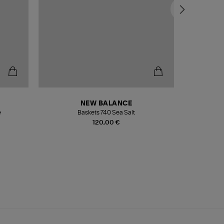
NEW BALANCE
e
Baskets 740 Sea Salt
Veste
120,00 €