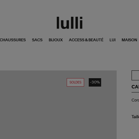
CHAUSSURES
SACS
BIJOUX
ACCESS & BEAUTÉ
LUI
MAISON
-30%
SOLDES
CA
Co
Cord
en
Co
Tav
Be
Tail