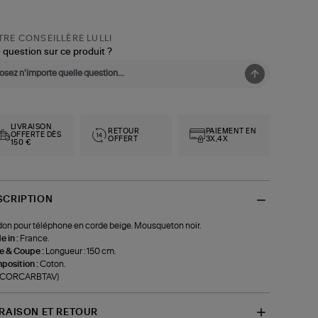
RE CONSEILLÈRE LULLI
 question sur ce produit ?
LIVRAISON
RETOUR
PAIEMENT EN
OFFERTE DÈS
OFFERT
3X,4X
150 €
SCRIPTION
on pour téléphone en corde beige. Mousqueton noir.
 in :
France.
le & Coupe :
Longueur : 150 cm.
position :
Coton.
f-CORCARBTAV)
VRAISON ET RETOUR