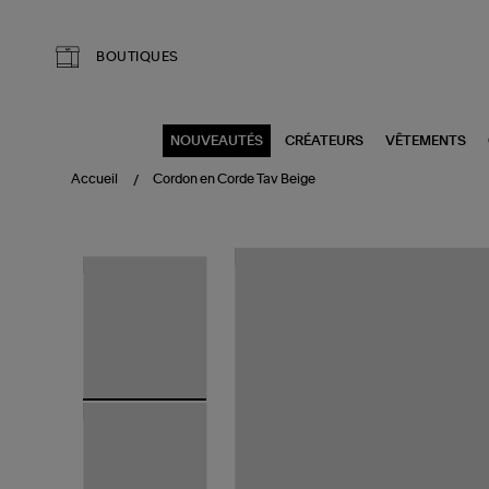
Aller au contenu principal
BOUTIQUES
NOUVEAUTÉS
CRÉATEURS
VÊTEMENTS
Accueil
Cordon en Corde Tav Beige