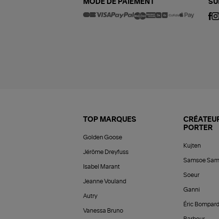
MODE DE PAIEMENT
SU
TOP MARQUES
CRÉATEUR
PORTER
Golden Goose
Kujten
Jérôme Dreyfuss
Samsoe Sam
Isabel Marant
Soeur
Jeanne Vouland
Ganni
Autry
Éric Bompar
Vanessa Bruno