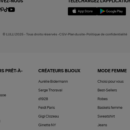
IVEZ-NOUS
TÉLÉCHARGEZ L'APPLICATIO
© LULLI 2025 - Tous droits réservés -CGV-Plan du site-Politique de confidentialité
S PRÊT-À-
CRÉATEURS BIJOUX
MODE FEMME
Aurélie Bidermann
Choisi pour vous
Serge Thoraval
Best-Sellers
soe
d1928
Robes
Feidt Paris
Baskets femme
Gigi Clozeau
Sweatshirt
d
Ginette NY
Jeans