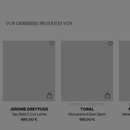
VOS DERNIERS PRODUITS VUS
NOUVELLE COLLECTION
N
JEROME DREYFUSS
TORAL
Sac Bobi S Cuir Lamé
Mocassins Killian Sport
Veste
Champagne
Mousse
480,00 €
189,00 €