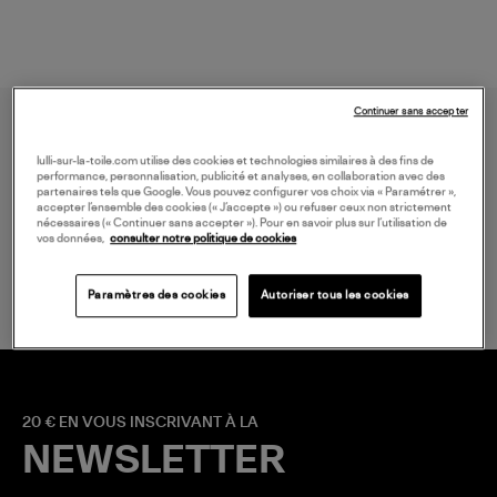
Continuer sans accepter
lulli-sur-la-toile.com utilise des cookies et technologies similaires à des fins de
performance, personnalisation, publicité et analyses, en collaboration avec des
partenaires tels que Google. Vous pouvez configurer vos choix via « Paramétrer »,
accepter l’ensemble des cookies (« J’accepte ») ou refuser ceux non strictement
nécessaires (« Continuer sans accepter »). Pour en savoir plus sur l’utilisation de
vos données,
consulter notre politique de cookies
LIVRAISON GRATUITE
à partir de 150 € d'achat*
Paramètres des cookies
Autoriser tous les cookies
20 € EN VOUS INSCRIVANT À LA
NEWSLETTER