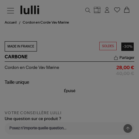
Aller au contenu principal
Accueil
Cordon en Corde Vav Marine
SOLDES
-30%
MADE IN FRANCE
CARBONE
Partager
Cordon
Cordon en Corde Vav Marine
28,00 €
en
40,00 €
Corde
Vav
Taille
unique
Marine
Épuisé
VOTRE CONSEILLÈRE LULLI
Une question sur ce produit ?