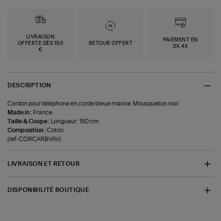
LIVRAISON
PAIEMENT EN
OFFERTE DÈS 150
RETOUR OFFERT
3X,4X
€
DESCRIPTION
Cordon pour téléphone en corde bleue marine. Mousqueton noir.
Made in :
France.
Taille & Coupe :
Longueur : 150 cm.
Composition :
Coton.
(ref-CORCARBVAV)
LIVRAISON ET RETOUR
DISPONIBILITÉ BOUTIQUE