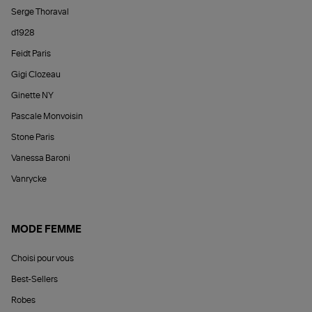
Serge Thoraval
d1928
Feidt Paris
Gigi Clozeau
Ginette NY
Pascale Monvoisin
Stone Paris
Vanessa Baroni
Vanrycke
MODE FEMME
Choisi pour vous
Best-Sellers
Robes