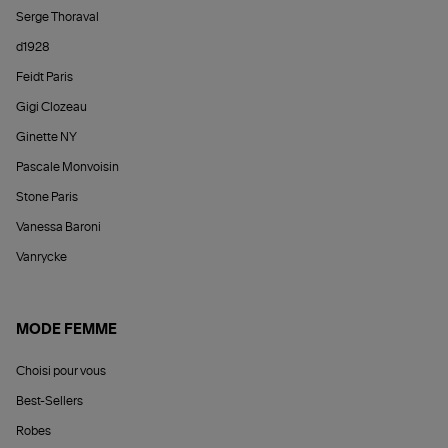
Serge Thoraval
d1928
Feidt Paris
Gigi Clozeau
Ginette NY
Pascale Monvoisin
Stone Paris
Vanessa Baroni
Vanrycke
MODE FEMME
Choisi pour vous
Best-Sellers
Robes