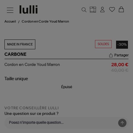
Aller au contenu principal
Accueil
Cordon en Corde Youd Marron
SOLDES
-30%
MADE IN FRANCE
CARBONE
Partager
Cordon
Cordon en Corde Youd Marron
28,00 €
en
40,00 €
Corde
Youd
Taille
unique
Marron
Épuisé
VOTRE CONSEILLÈRE LULLI
Une question sur ce produit ?