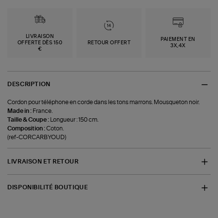
LIVRAISON
PAIEMENT EN
OFFERTE DÈS 150
RETOUR OFFERT
3X,4X
€
DESCRIPTION
Cordon pour téléphone en corde dans les tons marrons. Mousqueton noir.
Made in :
France.
Taille & Coupe :
Longueur : 150 cm.
Composition :
Coton.
(ref-CORCARBYOUD)
LIVRAISON ET RETOUR
DISPONIBILITÉ BOUTIQUE