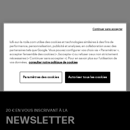
Continuer sans accepter
lulli-sur-la-toile.com utilise des cookies et technologies similaires à des fins de
performance, personnalisation, publicité et analyses, en collaboration avec des
partenaires tels que Google. Vous pouvez configurer vos choix via « Paramétrer »,
accepter l’ensemble des cookies (« J’accepte ») ou refuser ceux non strictement
nécessaires (« Continuer sans accepter »). Pour en savoir plus sur l’utilisation de
vos données,
consulter notre politique de cookies
LIVRAISON GRATUITE
à partir de 150 € d'achat*
Paramètres des cookies
Autoriser tous les cookies
20 € EN VOUS INSCRIVANT À LA
NEWSLETTER