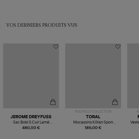
VOS DERNIERS PRODUITS VUS
NOUVELLE COLLECTION
N
JEROME DREYFUSS
TORAL
Sac Bobi S Cuir Lamé
Mocassins Killian Sport
Veste
Champagne
Mousse
480,00 €
189,00 €