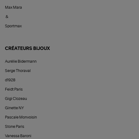
Max Mara
&
Sportmax
CRÉATEURS BIJOUX
Aurélie Bidermann
Serge Thoraval
d1928
Feidt Paris
Gigi Clozeau
Ginette NY
Pascale Monvoisin
Stone Paris
Vanessa Baroni