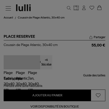
Aller au contenu principal
Accueil
Coussin de Plage Atlantic, 30x40 cm
PLACE RESERVEE
Partager
Coussin
Coussin de Plage Atlantic, 30x40 cm
55,00 €
de
Plage
Atlantic,
30x40
+
6
cm
Voir plus
Guide des tailles
Taille
unique
Prendre votre taille habituelle.
AJOUTER AU PANIER
VOIR DISPONIBILITÉ EN BOUTIQUE