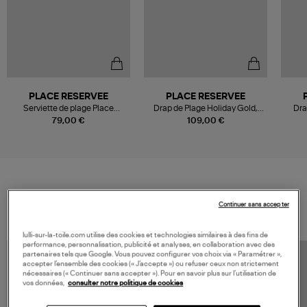
PLACE RESERVEE
PLACE RESERVEE
Serviette de plage Place
Drap de Plage Holiday Gold,
Dra
Reservée Mykonos Blue
200x200 cm
79,00 €
109,00 €
100x200 cm Classic
VOS DERNIERS PRODUITS VUS
Continuer sans accepter
lulli-sur-la-toile.com utilise des cookies et technologies similaires à des fins de
performance, personnalisation, publicité et analyses, en collaboration avec des
partenaires tels que Google. Vous pouvez configurer vos choix via « Paramétrer »,
accepter l’ensemble des cookies (« J’accepte ») ou refuser ceux non strictement
nécessaires (« Continuer sans accepter »). Pour en savoir plus sur l’utilisation de
vos données,
consulter notre politique de cookies