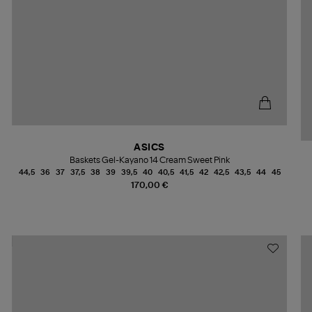
ASICS
Baskets Gel-Kayano 14 Cream Sweet Pink
44,5
36
37
37,5
38
39
39,5
40
40,5
41,5
42
42,5
43,5
44
45
170,00 €