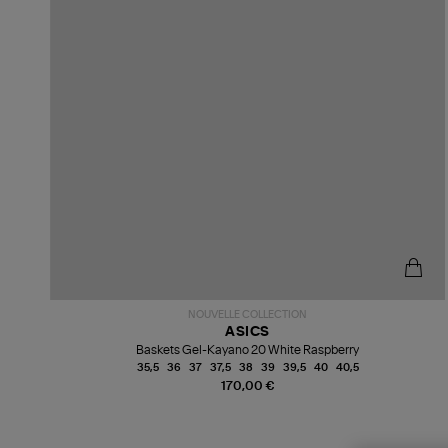
NOUVELLE COLLECTION
ASICS
Baskets Gel-Kayano 20 White Raspberry
35,5
36
37
37,5
38
39
39,5
40
40,5
170,00 €