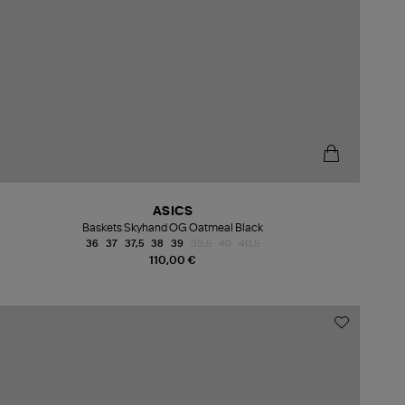
ASICS
Baskets Skyhand OG Oatmeal Black
36
37
37,5
38
39
39,5
40
40,5
110,00 €