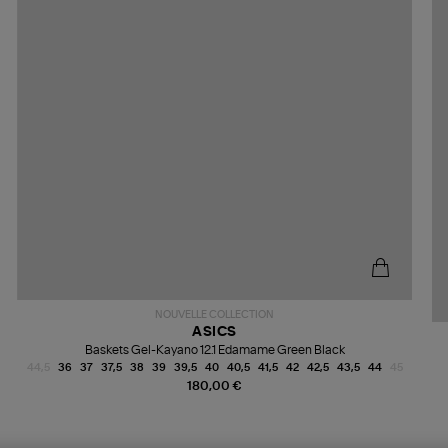
NOUVELLE COLLECTION
ASICS
Baskets Gel-Kayano 12.1 Edamame Green Black
44,5
36
37
37,5
38
39
39,5
40
40,5
41,5
42
42,5
43,5
44
45
180,00 €