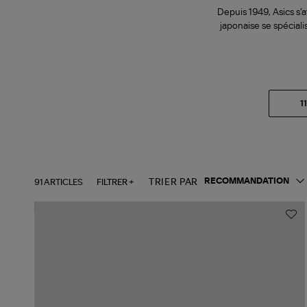
Depuis 1949, Asics s
japonaise se spéciali
1
91 ARTICLES
FILTRER +
TRIER PAR