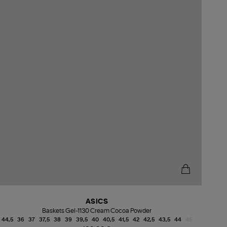
ASICS
Baskets Gel-1130 Cream Cocoa Powder
44,5
36
37
37,5
38
39
39,5
40
40,5
41,5
42
42,5
43,5
44
45