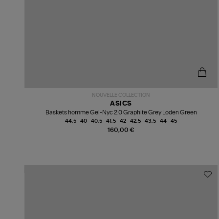
NOUVELLE COLLECTION
ASICS
Baskets homme Gel-Nyc 2.0 Graphite Grey Loden Green
44,5
40
40,5
41,5
42
42,5
43,5
44
45
160,00 €