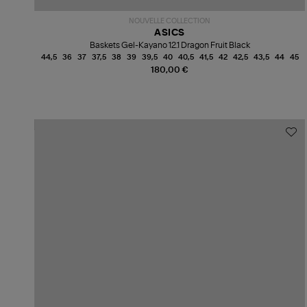
NOUVELLE COLLECTION
ASICS
Baskets Gel-Kayano 12.1 Dragon Fruit Black
44,5
36
37
37,5
38
39
39,5
40
40,5
41,5
42
42,5
43,5
44
45
180,00 €