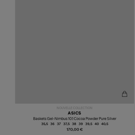
NOUVELLE COLLECTION
ASICS
Baskets Gel-Nimbus 10.1 Cocoa Powder Pure Silver
35,5
36
37
37,5
38
39
39,5
40
40,5
170,00 €