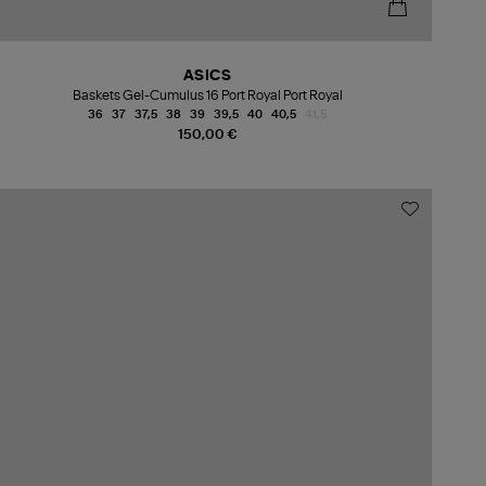
ASICS
Baskets Gel-Cumulus 16 Port Royal Port Royal
36
37
37,5
38
39
39,5
40
40,5
41,5
150,00 €