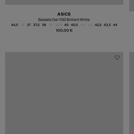
ASICS
Baskets Gel-1130 Brilliant White
44,5
36
37
37,5
38
39
39,5
40
40,5
41,5
42
42,5
43,5
44
100,00 €