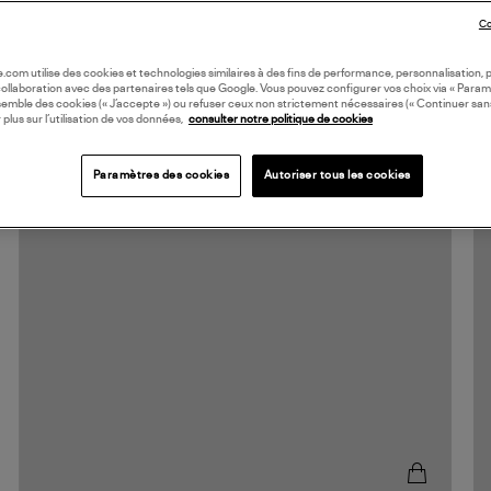
Co
oile.com utilise des cookies et technologies similaires à des fins de performance, personnalisation, p
collaboration avec des partenaires tels que Google. Vous pouvez configurer vos choix via « Param
semble des cookies (« J’accepte ») ou refuser ceux non strictement nécessaires (« Continuer san
 plus sur l’utilisation de vos données,
consulter notre politique de cookies
Paramètres des cookies
Autoriser tous les cookies