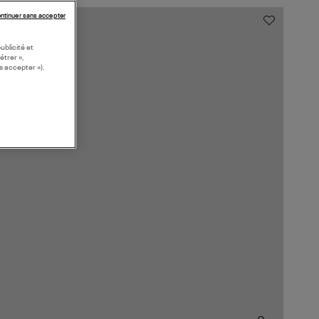
ntinuer sans accepter
ublicité et
étrer »,
s accepter »).