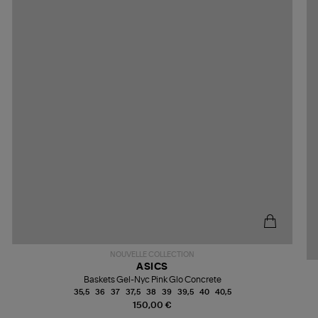
NOUVELLE COLLECTION
ASICS
Baskets Gel-Nyc Pink Glo Concrete
35,5
36
37
37,5
38
39
39,5
40
40,5
150,00 €