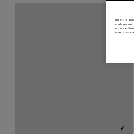
lulli-sur-la-t
analyses, en 
accepter l’en
Pour en savoir