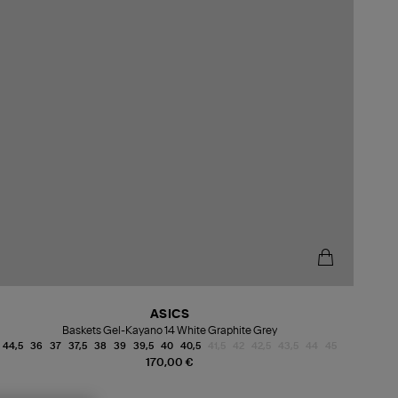
ASICS
Baskets Gel-Kayano 14 White Graphite Grey
44,5
36
37
37,5
38
39
39,5
40
40,5
41,5
42
42,5
43,5
44
45
170,00 €