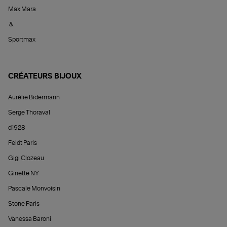
Max Mara
&
Sportmax
CRÉATEURS BIJOUX
Aurélie Bidermann
Serge Thoraval
d1928
Feidt Paris
Gigi Clozeau
Ginette NY
Pascale Monvoisin
Stone Paris
Vanessa Baroni