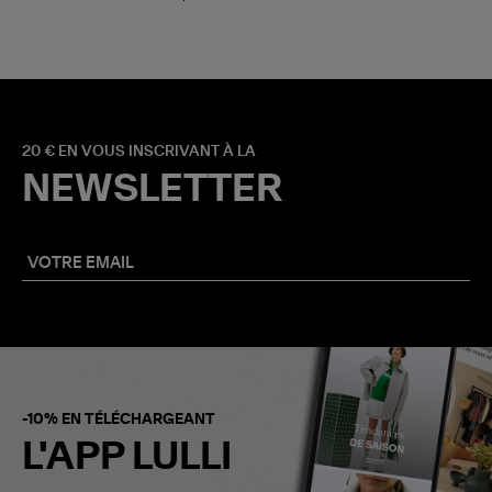
20 € EN VOUS INSCRIVANT À LA
NEWSLETTER
-10% EN TÉLÉCHARGEANT
L'APP LULLI