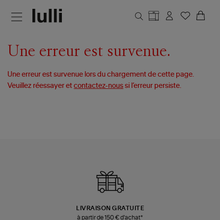
Aller au contenu principal
Une erreur est survenue.
Une erreur est survenue lors du chargement de cette page.
Veuillez réessayer et
contactez-nous
si l’erreur persiste.
LIVRAISON GRATUITE
à partir de 150 € d'achat*