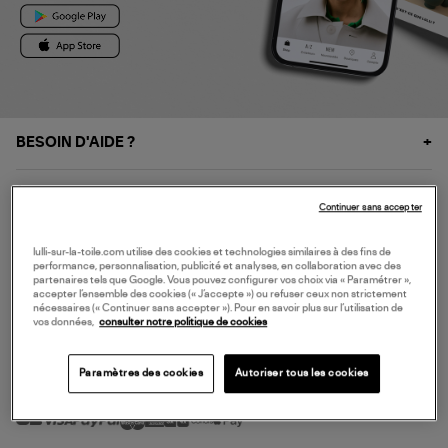
BESOIN D'AIDE ?
À PROPOS
Continuer sans accepter
NOS SERVICES
lulli-sur-la-toile.com utilise des cookies et technologies similaires à des fins de
performance, personnalisation, publicité et analyses, en collaboration avec des
partenaires tels que Google. Vous pouvez configurer vos choix via « Paramétrer »,
accepter l’ensemble des cookies (« J’accepte ») ou refuser ceux non strictement
SERVICE CLIENT
nécessaires (« Continuer sans accepter »). Pour en savoir plus sur l’utilisation de
vos données,
consulter notre politique de cookies
Paramètres des cookies
Autoriser tous les cookies
MODE DE PAIEMENT