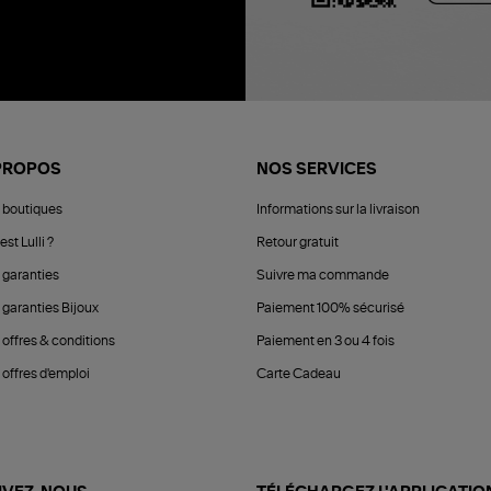
PROPOS
NOS SERVICES
 boutiques
Informations sur la livraison
est Lulli ?
Retour gratuit
 garanties
Suivre ma commande
 garanties Bijoux
Paiement 100% sécurisé
 offres & conditions
Paiement en 3 ou 4 fois
offres d'emploi
Carte Cadeau