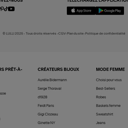
IVEZ-NOUS
TÉLÉCHARGEZ L'APPLICATIO
© LULLI 2025 - Tous droits réservés -CGV-Plan du site-Politique de confidentialité
S PRÊT-À-
CRÉATEURS BIJOUX
MODE FEMME
Aurélie Bidermann
Choisi pour vous
Serge Thoraval
Best-Sellers
soe
d1928
Robes
Feidt Paris
Baskets femme
Gigi Clozeau
Sweatshirt
d
Ginette NY
Jeans