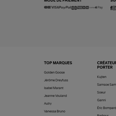
MODE DE PAIEMENT
SU
TOP MARQUES
CRÉATEUR
PORTER
Golden Goose
Kujten
Jérôme Dreyfuss
Samsoe Sam
Isabel Marant
Soeur
Jeanne Vouland
Ganni
Autry
Éric Bompar
Vanessa Bruno
Barbour