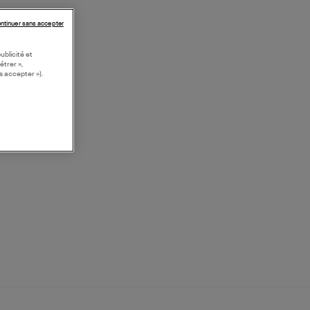
ntinuer sans accepter
ublicité et
étrer »,
s accepter »).