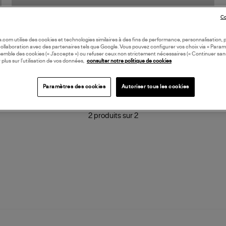
Co
oile.com utilise des cookies et technologies similaires à des fins de performance, personnalisation, p
NOUVEAU CRÉATEUR
collaboration avec des partenaires tels que Google. Vous pouvez configurer vos choix via « Param
NIKE
semble des cookies (« J’accepte ») ou refuser ceux non strictement nécessaires (« Continuer san
Baskets T90 Shox Magia Wc White/Mtlc Silver-Black
 plus sur l’utilisation de vos données,
consulter notre politique de cookies
36
36,5
37,5
38
38,5
39
40
40,5
41
42
150,00 €
Paramètres des cookies
Autoriser tous les cookies
2 produits sur 2