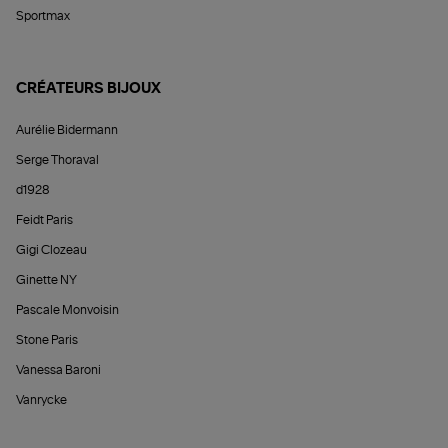
Sportmax
CRÉATEURS BIJOUX
Aurélie Bidermann
Serge Thoraval
d1928
Feidt Paris
Gigi Clozeau
Ginette NY
Pascale Monvoisin
Stone Paris
Vanessa Baroni
Vanrycke