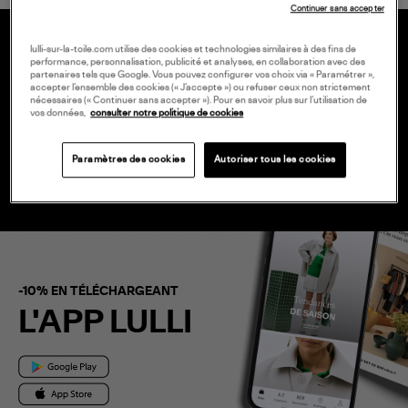
Continuer sans accepter
lulli-sur-la-toile.com utilise des cookies et technologies similaires à des fins de
performance, personnalisation, publicité et analyses, en collaboration avec des
20 € EN VOUS INSCRIVANT À LA
partenaires tels que Google. Vous pouvez configurer vos choix via « Paramétrer »,
accepter l’ensemble des cookies (« J’accepte ») ou refuser ceux non strictement
NEWSLETTER
nécessaires (« Continuer sans accepter »). Pour en savoir plus sur l’utilisation de
vos données,
consulter notre politique de cookies
Paramètres des cookies
Autoriser tous les cookies
-10% EN TÉLÉCHARGEANT
L'APP LULLI