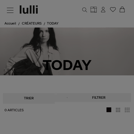
Aller au contenu principal
Accueil
CRÉATEURS
TODAY
TODAY
FILTRER
TRIER
0 ARTICLES