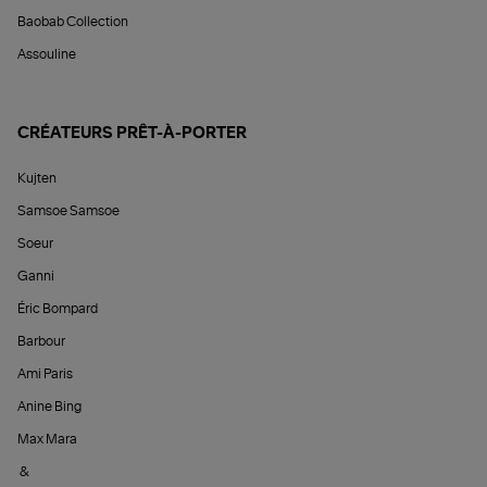
Baobab Collection
Assouline
CRÉATEURS PRÊT-À-PORTER
Kujten
Samsoe Samsoe
Soeur
Ganni
Éric Bompard
Barbour
Ami Paris
Anine Bing
Max Mara
&