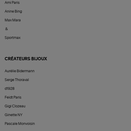
Ami Paris
Anine Bing
Max Mara
&
Sportmax
CRÉATEURS BIJOUX
Aurélie Bidermann
Serge Thoraval
d1928
Feidt Paris
Gigi Clozeau
Ginette NY
Pascale Monvoisin