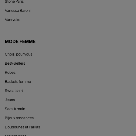
Stone Paris
Vanessa Baroni
Vanrycke
MODE FEMME
Choisi pour vous
Best-Sellers
Robes
Baskets femme
Sweatshirt
Jeans
Sacs à main
Bijoux tendances
Doudounes et Parkas