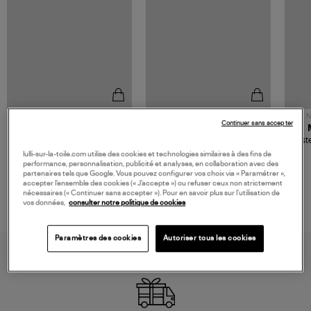
NOUVELLE COLLECTION
N
Continuer sans accepter
JEROME DREYFUSS
TORAL
Sac Bobi S Cuir Lamé
Mocassins Killian Sport
Veste
Champagne
Mousse
480,00 €
189,00 €
lulli-sur-la-toile.com utilise des cookies et technologies similaires à des fins de
performance, personnalisation, publicité et analyses, en collaboration avec des
partenaires tels que Google. Vous pouvez configurer vos choix via « Paramétrer »,
accepter l’ensemble des cookies (« J’accepte ») ou refuser ceux non strictement
nécessaires (« Continuer sans accepter »). Pour en savoir plus sur l’utilisation de
vos données,
consulter notre politique de cookies
Paramètres des cookies
Autoriser tous les cookies