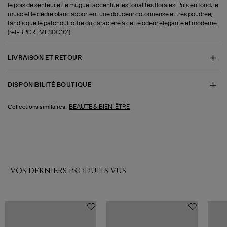
le pois de senteur et le muguet accentue les tonalités florales. Puis en fond, le
musc et le cèdre blanc apportent une douceur cotonneuse et très poudrée,
tandis que le patchouli offre du caractère à cette odeur élégante et moderne.
(ref-BPCREME30G101)
LIVRAISON ET RETOUR
DISPONIBILITÉ BOUTIQUE
BEAUTE & BIEN-ÊTRE
Collections similaires :
VOS DERNIERS PRODUITS VUS