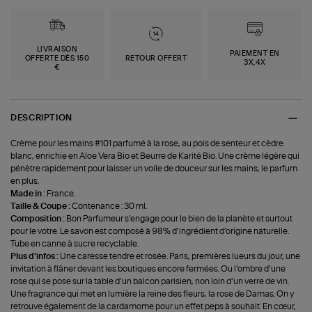
LIVRAISON
PAIEMENT EN
OFFERTE DÈS 150
RETOUR OFFERT
3X,4X
€
DESCRIPTION
Crème pour les mains #101 parfumé à la rose, au pois de senteur et cèdre
blanc, enrichie en Aloe Vera Bio et Beurre de Karité Bio. Une crème légère qui
pénètre rapidement pour laisser un voile de douceur sur les mains, le parfum
en plus.
Made in :
France.
Taille & Coupe :
Contenance : 30 ml.
Composition :
Bon Parfumeur s’engage pour le bien de la planète et surtout
pour le votre. Le savon est composé à 98% d’ingrédient d’origine naturelle.
Tube en canne à sucre recyclable.
Plus d'infos :
Une caresse tendre et rosée. Paris, premières lueurs du jour, une
invitation à flâner devant les boutiques encore fermées. Ou l’ombre d’une
rose qui se pose sur la table d’un balcon parisien, non loin d’un verre de vin.
Une fragrance qui met en lumière la reine des fleurs, la rose de Damas. On y
retrouve également de la cardamome pour un effet peps à souhait. En cœur,