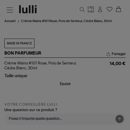
Aller au contenu principal
Accueil
Crème Mains #101 Rose, Pois de Senteur, Cèdre Blanc, 30ml
MADE IN FRANCE
BON PARFUMEUR
Partager
Crème
Crème Mains #101 Rose, Pois de Senteur,
14,00 €
Mains
Cèdre Blanc, 30ml
#101
Taille
unique
Rose,
Pois
Épuisé
de
Senteur,
Cèdre
Blanc,
30ml
VOTRE CONSEILLÈRE LULLI
Une question sur ce produit ?