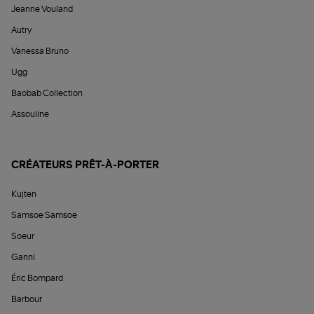
Jeanne Vouland
Autry
Vanessa Bruno
Ugg
Baobab Collection
Assouline
CRÉATEURS PRÊT-À-PORTER
Kujten
Samsoe Samsoe
Soeur
Ganni
Éric Bompard
Barbour