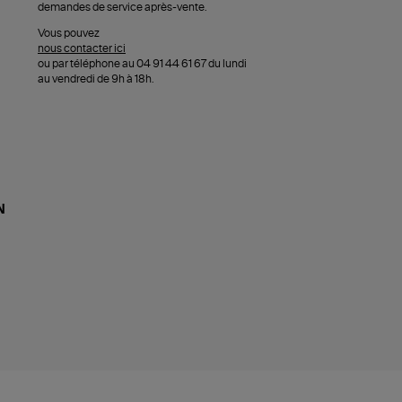
demandes de service après-vente.
Vous pouvez
nous contacter ici
ou par téléphone au 04 91 44 61 67 du lundi
au vendredi de 9h à 18h.
N