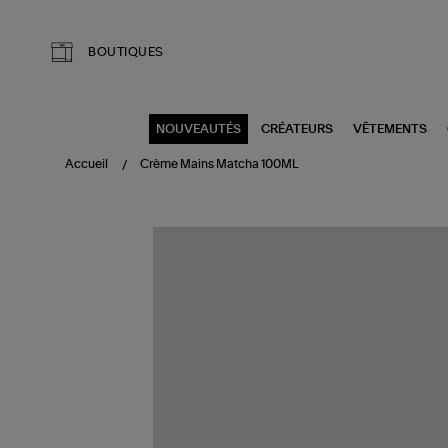
Aller au contenu principal
BOUTIQUES
NOUVEAUTÉS
CRÉATEURS
VÊTEMENTS
Accueil
Crème Mains Matcha 100ML