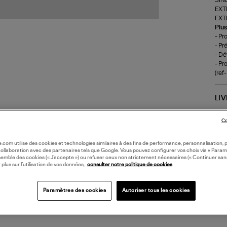
EXT
EXT
Plus
- Pr
- Pr
- Dé
- Pr
(ref
LI
Co
DI
oile.com utilise des cookies et technologies similaires à des fins de performance, personnalisation, p
Coll
collaboration avec des partenaires tels que Google. Vous pouvez configurer vos choix via « Param
semble des cookies (« J’accepte ») ou refuser ceux non strictement nécessaires (« Continuer san
 plus sur l’utilisation de vos données,
consulter notre politique de cookies
Paramètres des cookies
Autoriser tous les cookies