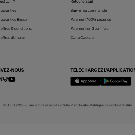
est Lulli ?
Retour gratuit
 garanties
Suivre ma commande
 garanties Bijoux
Paiement 100% sécurisé
 offres & conditions
Paiement en 3 ou 4 fois
offres d'emploi
Carte Cadeau
IVEZ-NOUS
TÉLÉCHARGEZ L'APPLICATIO
© LULLI 2025 - Tous droits réservés -CGV-Plan du site-Politique de confidentialité