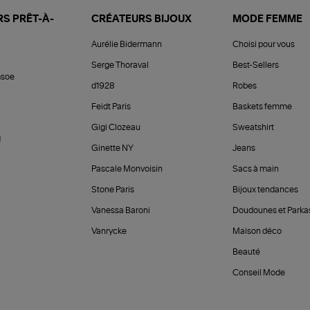
S PRÊT-À-
CRÉATEURS BIJOUX
MODE FEMME
Aurélie Bidermann
Choisi pour vous
Serge Thoraval
Best-Sellers
soe
d1928
Robes
Feidt Paris
Baskets femme
Gigi Clozeau
Sweatshirt
d
Ginette NY
Jeans
Pascale Monvoisin
Sacs à main
Stone Paris
Bijoux tendances
Vanessa Baroni
Doudounes et Parka
Vanrycke
Maison déco
Beauté
Conseil Mode