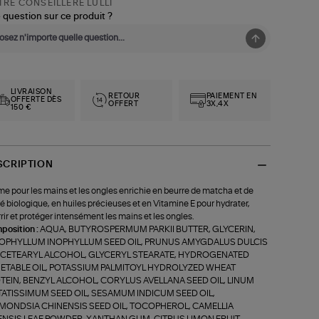
RE CONSEILLÈRE LULLI
 question sur ce produit ?
LIVRAISON
RETOUR
PAIEMENT EN
OFFERTE DÈS
OFFERT
3X,4X
150 €
SCRIPTION
e pour les mains et les ongles enrichie en beurre de matcha et de
té biologique, en huiles précieuses et en Vitamine E pour hydrater,
rir et protéger intensément les mains et les ongles.
position :
AQUA, BUTYROSPERMUM PARKII BUTTER, GLYCERIN,
OPHYLLUM INOPHYLLUM SEED OIL, PRUNUS AMYGDALUS DULCIS
, CETEARYL ALCOHOL, GLYCERYL STEARATE, HYDROGENATED
ETABLE OIL, POTASSIUM PALMITOYL HYDROLYZED WHEAT
TEIN, BENZYL ALCOHOL, CORYLUS AVELLANA SEED OIL, LINUM
TATISSIMUM SEED OIL, SESAMUM INDICUM SEED OIL,
MONDSIA CHINENSIS SEED OIL, TOCOPHEROL, CAMELLIA
ENSIS LEAF POWDER, XANTHAN GUM, CITRUS LIMON FRUIT