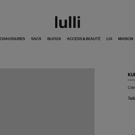
CHAUSSURES
SACS
BIJOUX
ACCESS & BEAUTÉ
LUI
MAISON
KU
Cr
Crè
Ma
Ma
10
Tail