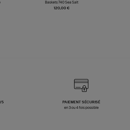
e
Baskets 740 Sea Salt
Veste
120,00 €
3/5
PAIEMENT SÉCURISÉ
en 3 ou 4 fois possible