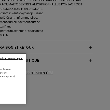
RACT, MALTODEXTRIN, AMORPHOPHALLUS KONJAC ROOT
RACT, SODIUM HYALURONATE.
 d'infos :
- Anti-oxydant puissant.
opriétés anti-inflammatoires.
évient du vieillissement cutané.
toxifiant.
opriétés relaxantes et apaisantes.
-MAT1)
VRAISON ET RETOUR
ntinuer sans accepter
SPONIBILITÉ BOUTIQUE
ublicité et
BEAUTE & BIEN-ÊTRE
ections similaires :
étrer »,
s accepter »).