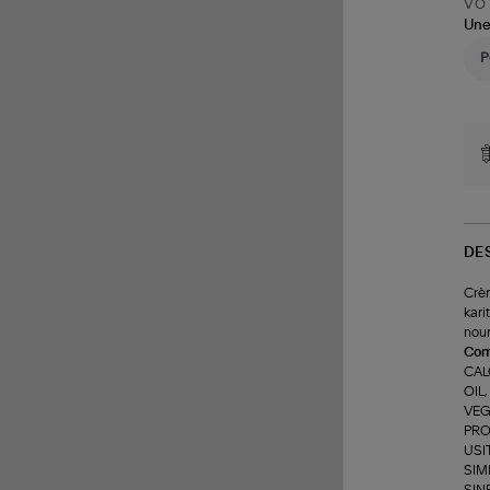
VOT
Une
DE
Crèm
kari
nour
Com
CAL
OIL
VEG
PRO
USI
SIM
SIN