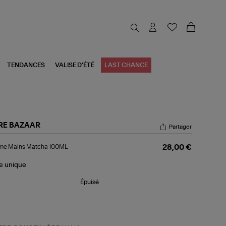
TENDANCES
VALISE D'ÉTÉ
LAST CHANCE
RE BAZAAR
Partager
ème
me Mains Matcha 100ML
28,00 €
ins
tcha
0ML
le
unique
Épuisé