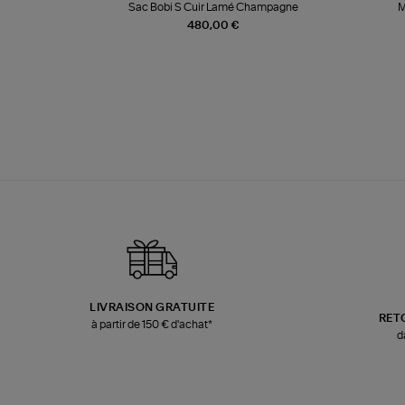
te
Sac Bobi S Cuir Lamé Champagne
M
480,00 €
LIVRAISON GRATUITE
RET
à partir de 150 € d'achat*
d