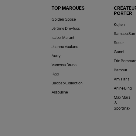
TOP MARQUES
CRÉATEUR
PORTER
Golden Goose
Kujten
Jérôme Dreyfuss
Samsoe Sam
Isabel Marant
Soeur
Jeanne Vouland
Ganni
Autry
Éric Bompar
Vanessa Bruno
Barbour
Ugg
Ami Paris
Baobab Collection
Anine Bing
Assouline
Max Mara
&
Sportmax