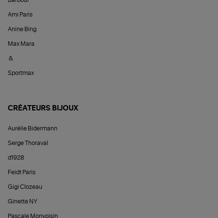
Barbour
Ami Paris
Anine Bing
Max Mara
&
Sportmax
CRÉATEURS BIJOUX
Aurélie Bidermann
Serge Thoraval
d1928
Feidt Paris
Gigi Clozeau
Ginette NY
Pascale Monvoisin