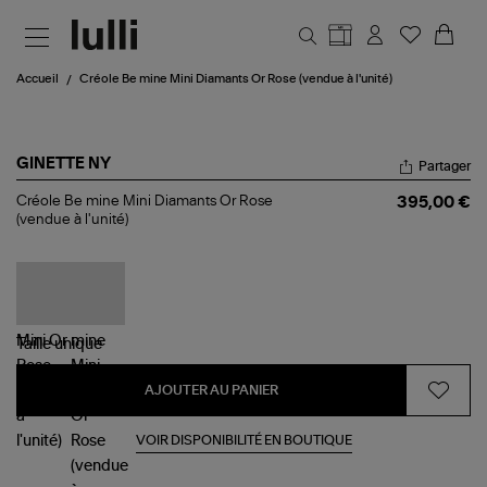
Aller au contenu principal
Accueil
Créole Be mine Mini Diamants Or Rose (vendue à l'unité)
GINETTE NY
Partager
Créole
Créole Be mine Mini Diamants Or Rose
395,00 €
Be
(vendue à l'unité)
mine
Mini
Diamants
Or
Rose
(vendue
à
Taille
unique
l'unité)
AJOUTER AU PANIER
VOIR DISPONIBILITÉ EN BOUTIQUE