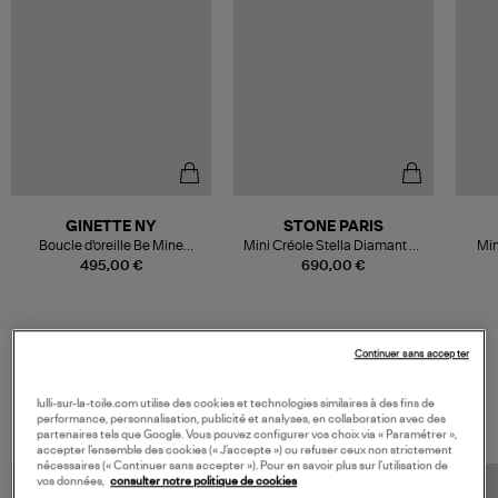
GINETTE NY
STONE PARIS
Boucle d'oreille Be Mine
Mini Créole Stella Diamant Or
Min
Diamants Or Rose (Vendue à
Rose (vendue à l'unité)
Dia
495,00 €
690,00 €
l'unité)
Continuer sans accepter
VOS DERNIERS PRODUITS VUS
lulli-sur-la-toile.com utilise des cookies et technologies similaires à des fins de
performance, personnalisation, publicité et analyses, en collaboration avec des
partenaires tels que Google. Vous pouvez configurer vos choix via « Paramétrer »,
accepter l’ensemble des cookies (« J’accepte ») ou refuser ceux non strictement
nécessaires (« Continuer sans accepter »). Pour en savoir plus sur l’utilisation de
vos données,
consulter notre politique de cookies