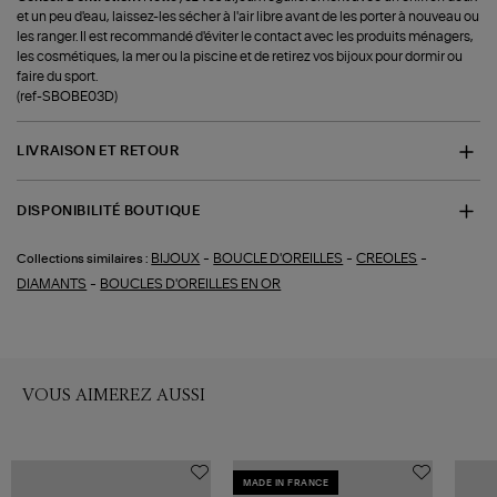
et un peu d'eau, laissez-les sécher à l'air libre avant de les porter à nouveau ou
les ranger. Il est recommandé d'éviter le contact avec les produits ménagers,
les cosmétiques, la mer ou la piscine et de retirez vos bijoux pour dormir ou
faire du sport.
(ref-SBOBE03D)
LIVRAISON ET RETOUR
DISPONIBILITÉ BOUTIQUE
-
-
-
BIJOUX
BOUCLE D'OREILLES
CREOLES
Collections similaires :
-
DIAMANTS
BOUCLES D'OREILLES EN OR
VOUS AIMEREZ AUSSI
MADE IN FRANCE