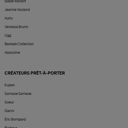
Isabel Marant
Jeanne Vouland
Autry
Vanessa Bruno
Ugg
Baobab Collection
Assouline
CRÉATEURS PRÊT-À-PORTER
Kujten
Samsoe Samsoe
Soeur
Ganni
Éric Bompard