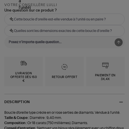
VOTRE CONSEILLÈRE LULLI
Une question sur ce produit ?
Cette boucle d'oreille est-elle vendue à l'unité ou en paire ?
Quelles sont les dimensions exactes de cette boucle d'oreille ?
LIVRAISON
PAIEMENT EN
OFFERTE DÈS 150
RETOUR OFFERT
3X,4X
€
DESCRIPTION
Boucle d'oreille type créole en or rose serties de diamants. Vendue à l'unité.
Taille & Coupe :
Diamètre : 9,40 mm.
Composition :
Or 18 carats (750 millièmes). Diamants.
Conseil d'entretien :
Nettoyez vos bijoux régulièrement avec un chiffon doux