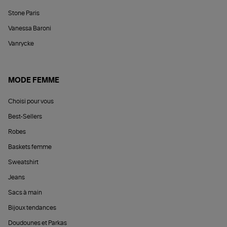
Stone Paris
Vanessa Baroni
Vanrycke
MODE FEMME
Choisi pour vous
Best-Sellers
Robes
Baskets femme
Sweatshirt
Jeans
Sacs à main
Bijoux tendances
Doudounes et Parkas