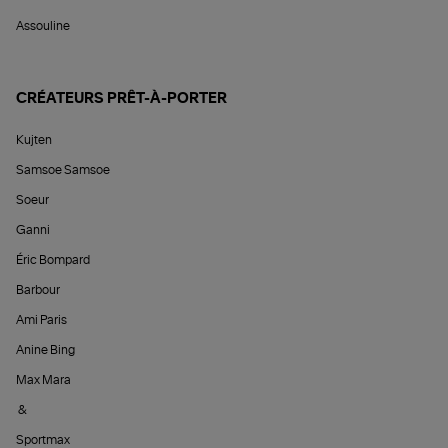
Assouline
CRÉATEURS PRÊT-À-PORTER
Kujten
Samsoe Samsoe
Soeur
Ganni
Éric Bompard
Barbour
Ami Paris
Anine Bing
Max Mara
&
Sportmax