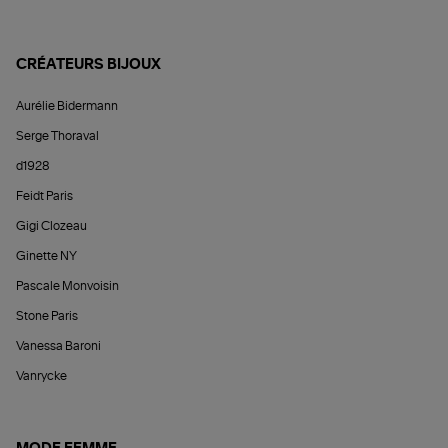
CRÉATEURS BIJOUX
Aurélie Bidermann
Serge Thoraval
d1928
Feidt Paris
Gigi Clozeau
Ginette NY
Pascale Monvoisin
Stone Paris
Vanessa Baroni
Vanrycke