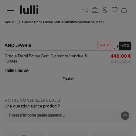
Aller au contenu principal
Accueil
Créole Demi Pavée Serti Diamants (vendue à l'unité)
SOLDES
-30%
AND...PARIS
Partager
Créole
Créole Demi Pavée Serti Diamants (vendue à
448,00 €
Demi
l'unité)
640,00 €
Pavée
Serti
Taille
unique
Diamants
Épuisé
(vendue
à
l'unité)
VOTRE CONSEILLÈRE LULLI
Une question sur ce produit ?