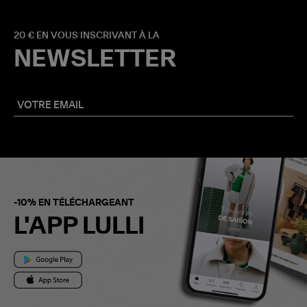
20 € EN VOUS INSCRIVANT À LA
NEWSLETTER
-10% EN TÉLÉCHARGEANT
L'APP LULLI