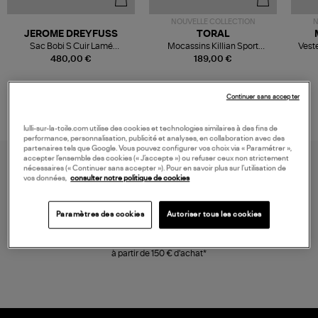
NOUVELLE COLLECTION
N
JEROME DREYFUSS
TORAL
Sac Bobi S Cuir Lamé
Mocassins Killian Sport
Veste
Champagne
Mousse
480,00 €
189,00 €
Continuer sans accepter
lulli-sur-la-toile.com utilise des cookies et technologies similaires à des fins de
performance, personnalisation, publicité et analyses, en collaboration avec des
partenaires tels que Google. Vous pouvez configurer vos choix via « Paramétrer »,
accepter l’ensemble des cookies (« J’accepte ») ou refuser ceux non strictement
nécessaires (« Continuer sans accepter »). Pour en savoir plus sur l’utilisation de
vos données,
consulter notre politique de cookies
Paramètres des cookies
Autoriser tous les cookies
LIVRAISON GRATUITE
à partir de 150 € d'achat*