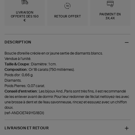
LIVRAISON
PAIEMENT EN
OFFERTE DÈS 150
RETOUR OFFERT
3X,4X
€
DESCRIPTION
Boucle d'oreille créole en or jaune sertie de diamants blancs.
Vendue à l'unité.
Taille & Coupe :
Diamètre : 1 cm.
Composition :
Or 18 carats (750 millièmes).
Poids d'or : 0,66 g.
Diamants.
Poids Pierres : 0,07 carat.
Conseil d'entretien :
Les bijoux And...Paris sont très fins, il est recommandé
de les enlever avant de dormir. Pour leur redonner de l'éclat nettoyez-les avec
une brosse à dent et de l'eau savonneuse, rincez et essuyez avec un chiffon
doux.
(ref-ANDOE749YG18DI)
LIVRAISON ET RETOUR