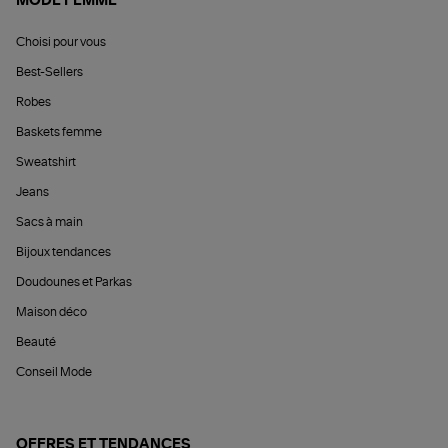
MODE FEMME
Choisi pour vous
Best-Sellers
Robes
Baskets femme
Sweatshirt
Jeans
Sacs à main
Bijoux tendances
Doudounes et Parkas
Maison déco
Beauté
Conseil Mode
OFFRES ET TENDANCES