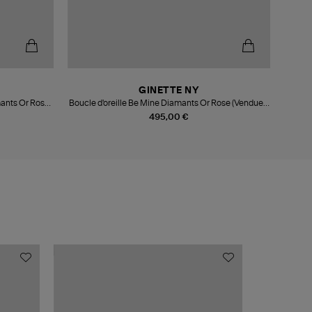
GINETTE NY
ants Or Rose
Boucle d'oreille Be Mine Diamants Or Rose (Vendue à
l'unité)
495,00 €