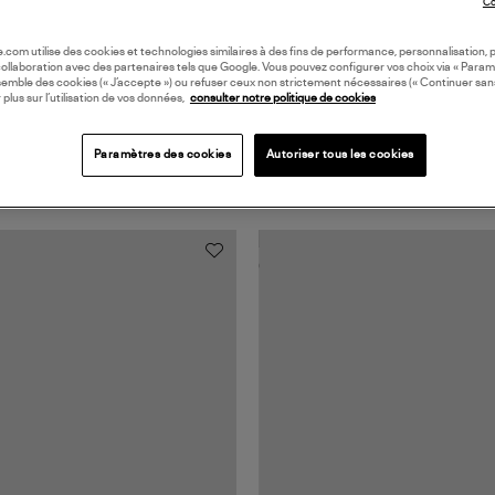
Co
oile.com utilise des cookies et technologies similaires à des fins de performance, personnalisation, p
collaboration avec des partenaires tels que Google. Vous pouvez configurer vos choix via « Param
semble des cookies (« J’accepte ») ou refuser ceux non strictement nécessaires (« Continuer san
 plus sur l’utilisation de vos données,
consulter notre politique de cookies
Paramètres des cookies
Autoriser tous les cookies