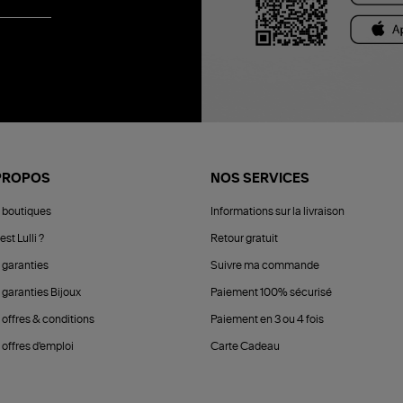
PROPOS
NOS SERVICES
 boutiques
Informations sur la livraison
est Lulli ?
Retour gratuit
 garanties
Suivre ma commande
 garanties Bijoux
Paiement 100% sécurisé
 offres & conditions
Paiement en 3 ou 4 fois
offres d'emploi
Carte Cadeau