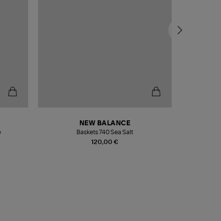
NEW BALANCE
e
Baskets 740 Sea Salt
Veste
120,00 €