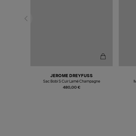
N
JEROME DREYFUSS
te
Sac Bobi S Cuir Lamé Champagne
M
480,00 €