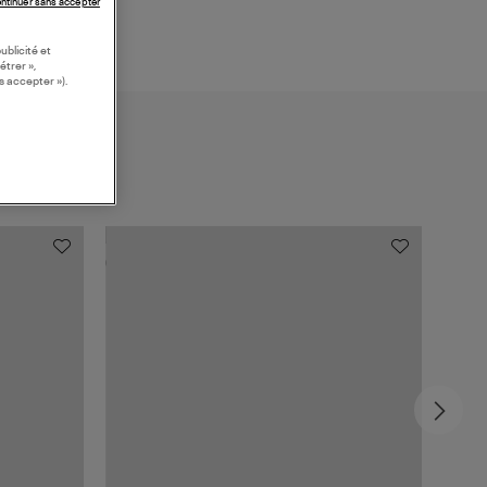
ntinuer sans accepter
ublicité et
étrer »,
s accepter »).