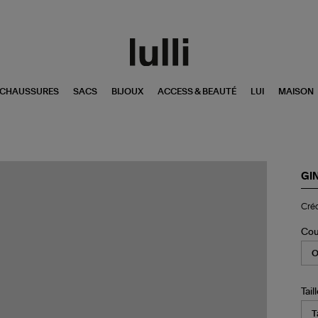
CHAUSSURES
SACS
BIJOUX
ACCESS & BEAUTÉ
LUI
MAISON
GI
Cré
Créo
Si
Or
Ro
Cou
(ve
à
l'u
Tail