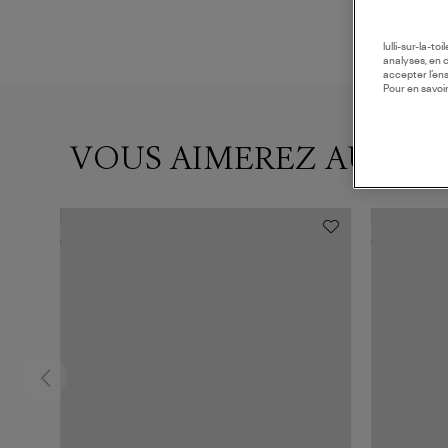
lulli-sur-la-t
analyses, en 
accepter l’en
Pour en savoir
VOUS AIMEREZ AUSSI