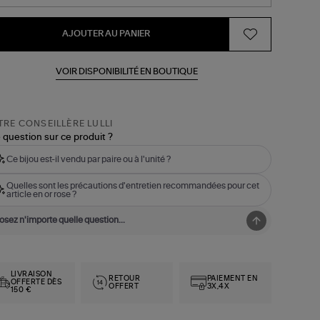
AJOUTER AU PANIER
VOIR DISPONIBILITÉ EN BOUTIQUE
RE CONSEILLÈRE LULLI
 question sur ce produit ?
Ce bijou est-il vendu par paire ou à l'unité ?
Quelles sont les précautions d'entretien recommandées pour cet
article en or rose ?
LIVRAISON
RETOUR
PAIEMENT EN
OFFERTE DÈS
OFFERT
3X,4X
150 €