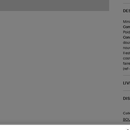
DE
Mini
Com
Poids
Cons
doux
nouv
Il e
cosm
faire
(re
LI
DI
Coll
BOU