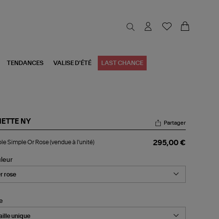
TENDANCES
VALISE D'ÉTÉ
LAST CHANCE
NETTE NY
Partager
ole
le Simple Or Rose (vendue à l'unité)
295,00 €
mple
se
leur
ndue
nité)
le