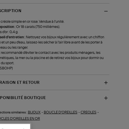
SCRIPTION
 créole simple en or rose. Vendue à l'unité.
position :
Or 18 carats (750 millièmes).
 d'or : 0,4 g.
eil d'entretien :
Nettoyez vos bijoux régulièrement avec un chiffon
 et un peu d'eau, laissez-les sécher à l'air libre avant de les porter à
eau ou les ranger.
st recommandé d'éviter le contact avec les produits ménagers, les
étiques, la mer ou la piscine et de retirez vos bijoux pour dormir ou
 du sport.
f-SBOHP)
VRAISON ET RETOUR
SPONIBILITÉ BOUTIQUE
BIJOUX
-
BOUCLE D'OREILLES
-
CREOLES
-
ections similaires :
CLES D'OREILLES EN OR