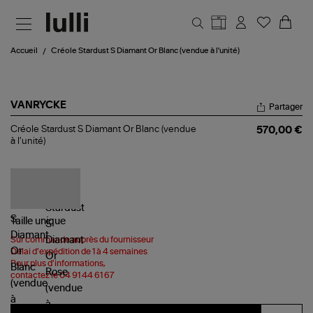
Aller au contenu principal
Accueil
Créole Stardust S Diamant Or Blanc (vendue à l'unité)
VANRYCKE
Partager
Créole
Créole Stardust S Diamant Or Blanc (vendue
570,00 €
Stardust
à l'unité)
S
Diamant
Or
Blanc
(vendue
à
l'unité)
Taille
unique
Sur commande auprès du fournisseur
Délai d'expédition de 1 à 4 semaines
Pour plus d'informations,
contactez le 04 91 44 61 67