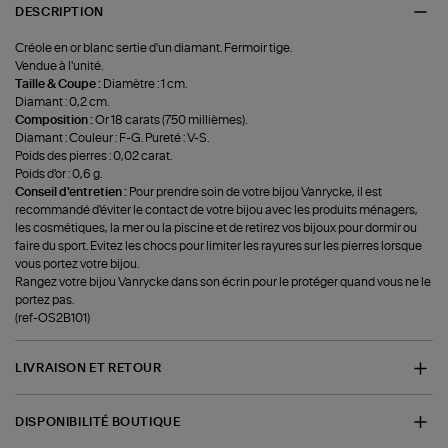
DESCRIPTION
Créole en or blanc sertie d'un diamant. Fermoir tige.
Vendue à l'unité.
Taille & Coupe :
Diamètre : 1 cm.
Diamant : 0,2 cm.
Composition :
Or 18 carats (750 millièmes).
Diamant : Couleur : F-G. Pureté : V-S.
Poids des pierres : 0,02 carat.
Poids d'or : 0,6 g.
Conseil d'entretien :
Pour prendre soin de votre bijou Vanrycke, il est
recommandé d'éviter le contact de votre bijou avec les produits ménagers,
les cosmétiques, la mer ou la piscine et de retirez vos bijoux pour dormir ou
faire du sport. Evitez les chocs pour limiter les rayures sur les pierres lorsque
vous portez votre bijou.
Rangez votre bijou Vanrycke dans son écrin pour le protéger quand vous ne le
portez pas.
(ref-OS2B101)
LIVRAISON ET RETOUR
DISPONIBILITÉ BOUTIQUE