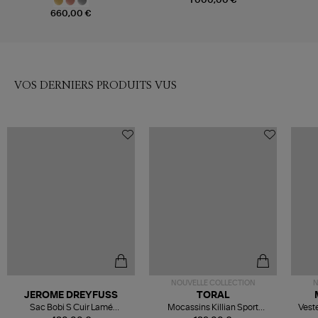
1 000,00 €
660,00 €
VOS DERNIERS PRODUITS VUS
NOUVELLE COLLECTION
N
JEROME DREYFUSS
TORAL
Sac Bobi S Cuir Lamé
Mocassins Killian Sport
Veste
Champagne
Mousse