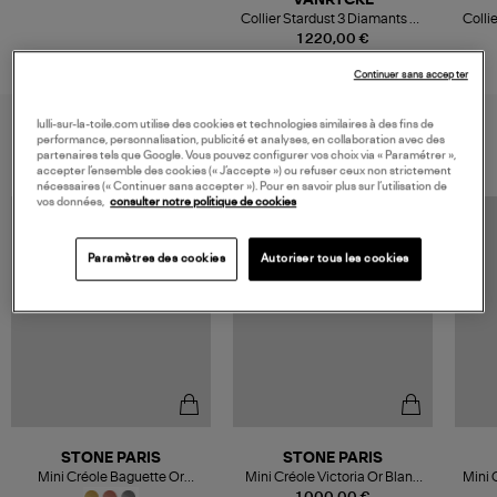
VANRYCKE
Collier Stardust 3 Diamants Or
Colli
Rose
1 220,00 €
Continuer sans accepter
lulli-sur-la-toile.com utilise des cookies et technologies similaires à des fins de
VOUS AIMEREZ AUSSI
performance, personnalisation, publicité et analyses, en collaboration avec des
partenaires tels que Google. Vous pouvez configurer vos choix via « Paramétrer »,
accepter l’ensemble des cookies (« J’accepte ») ou refuser ceux non strictement
nécessaires (« Continuer sans accepter »). Pour en savoir plus sur l’utilisation de
vos données,
consulter notre politique de cookies
MADE IN FRANCE
Paramètres des cookies
Autoriser tous les cookies
STONE PARIS
STONE PARIS
Mini Créole Baguette Or
Mini Créole Victoria Or Blanc
Mini 
Diamants (vendue à l'unité)
Diamants (vendue à l'unité)
Dia