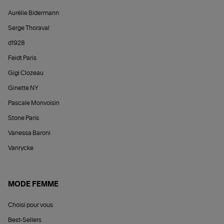
Aurélie Bidermann
Serge Thoraval
d1928
Feidt Paris
Gigi Clozeau
Ginette NY
Pascale Monvoisin
Stone Paris
Vanessa Baroni
Vanrycke
MODE FEMME
Choisi pour vous
Best-Sellers