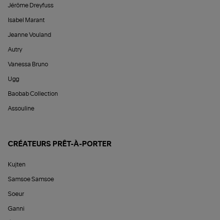
Jérôme Dreyfuss
Isabel Marant
Jeanne Vouland
Autry
Vanessa Bruno
Ugg
Baobab Collection
Assouline
CRÉATEURS PRÊT-À-PORTER
Kujten
Samsoe Samsoe
Soeur
Ganni