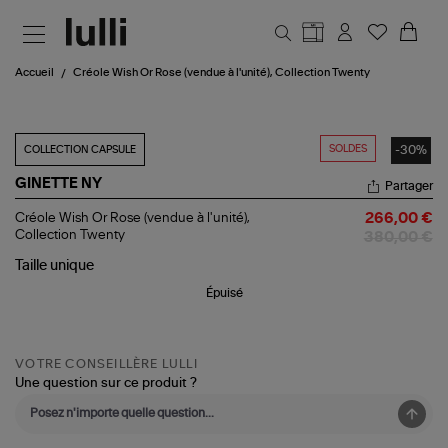
Aller au contenu principal
Accueil
Créole Wish Or Rose (vendue à l'unité), Collection Twenty
SOLDES
-30%
COLLECTION CAPSULE
GINETTE NY
Partager
Créole
Créole Wish Or Rose (vendue à l'unité),
266,00 €
Wish
Collection Twenty
380,00 €
Or
Rose
Taille
unique
(vendue
Épuisé
à
l'unité),
Collection
Twenty
VOTRE CONSEILLÈRE LULLI
Une question sur ce produit ?