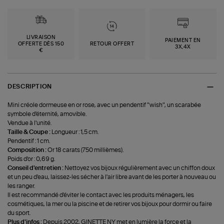
LIVRAISON
PAIEMENT EN
OFFERTE DÈS 150
RETOUR OFFERT
3X,4X
€
DESCRIPTION
Mini créole dormeuse en or rose, avec un pendentif "wish", un scarabée
symbole d'éternité, amovible.
Vendue à l'unité.
Taille & Coupe :
Longueur : 1,5 cm.
Pendentif : 1 cm.
Composition :
Or 18 carats (750 millièmes).
Poids d'or : 0,69 g.
Conseil d'entretien :
Nettoyez vos bijoux régulièrement avec un chiffon doux
et un peu d'eau, laissez-les sécher à l'air libre avant de les porter à nouveau ou
les ranger.
Il est recommandé d'éviter le contact avec les produits ménagers, les
cosmétiques, la mer ou la piscine et de retirer vos bijoux pour dormir ou faire
du sport.
Plus d'infos :
Depuis 2002, GINETTE NY met en lumière la force et la