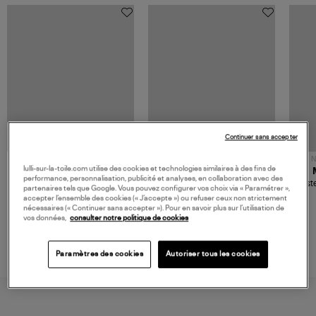
Continuer sans accepter
NOUVELLE COLLECTION
N
lulli-sur-la-toile.com utilise des cookies et technologies similaires à des fins de
JEROME DREYFUSS
TORAL
performance, personnalisation, publicité et analyses, en collaboration avec des
Sac Bobi S Cuir Lamé
Mocassins Killian Sport
Veste
partenaires tels que Google. Vous pouvez configurer vos choix via « Paramétrer »,
Champagne
Mousse
480,00 €
189,00 €
accepter l’ensemble des cookies (« J’accepte ») ou refuser ceux non strictement
nécessaires (« Continuer sans accepter »). Pour en savoir plus sur l’utilisation de
vos données,
consulter notre politique de cookies
Paramètres des cookies
Autoriser tous les cookies