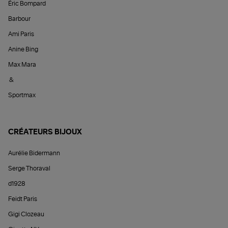
Éric Bompard
Barbour
Ami Paris
Anine Bing
Max Mara
&
Sportmax
CRÉATEURS BIJOUX
Aurélie Bidermann
Serge Thoraval
d1928
Feidt Paris
Gigi Clozeau