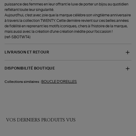
puissance des femmes en leur offrant le luxe de porter un bijou au quotidien
reflétant toute leur singularité.
Aujourd'hui, c'est avec joie que la marque célèbre son vingtième anniversaire
à travers la collection TWENTY. Cette dernière revient sur ces belles années
de fidélité en reprenant les motifs iconiques, chers à l'histoire de la marque,
mais aussi avec la création d'une création inédite pour l'occasion !
(ref-SBOTWT4)
LIVRAISON ET RETOUR
DISPONIBILITÉ BOUTIQUE
BOUCLE D'OREILLES
Collections similaires :
VOS DERNIERS PRODUITS VUS