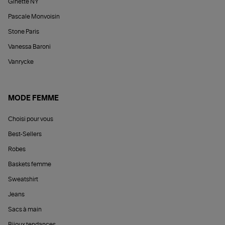
Ginette NY
Pascale Monvoisin
Stone Paris
Vanessa Baroni
Vanrycke
MODE FEMME
Choisi pour vous
Best-Sellers
Robes
Baskets femme
Sweatshirt
Jeans
Sacs à main
Bijoux tendances