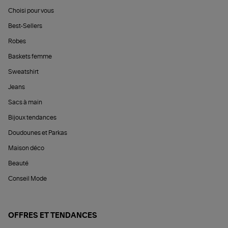
Choisi pour vous
Best-Sellers
Robes
Baskets femme
Sweatshirt
Jeans
Sacs à main
Bijoux tendances
Doudounes et Parkas
Maison déco
Beauté
Conseil Mode
OFFRES ET TENDANCES