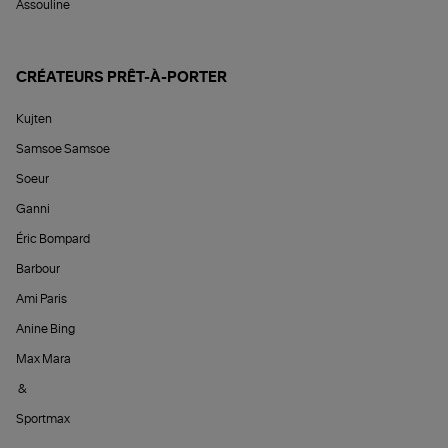
Assouline
CRÉATEURS PRÊT-À-PORTER
Kujten
Samsoe Samsoe
Soeur
Ganni
Éric Bompard
Barbour
Ami Paris
Anine Bing
Max Mara
&
Sportmax