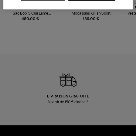
NOUVELLE COLLECTION
N
JEROME DREYFUSS
TORAL
Sac Bobi S Cuir Lamé
Mocassins Killian Sport
Veste
Champagne
Mousse
480,00 €
189,00 €
LIVRAISON GRATUITE
à partir de 150 € d'achat*