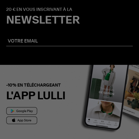
20 € EN VOUS INSCRIVANT À LA
NEWSLETTER
-10% EN TÉLÉCHARGEANT
L'APP LULLI