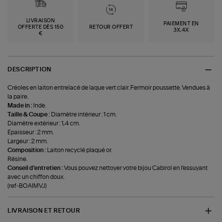
LIVRAISON
PAIEMENT EN
OFFERTE DÈS 150
RETOUR OFFERT
3X,4X
€
DESCRIPTION
Créoles en laiton entrelacé de laque vert clair. Fermoir poussette. Vendues à
la paire.
Made in :
Inde.
Taille & Coupe :
Diamètre intérieur : 1 cm.
Diamètre extérieur : 1,4 cm.
Epaisseur : 2 mm.
Largeur : 2 mm.
Composition :
Laiton recyclé plaqué or.
Résine.
Conseil d'entretien :
Vous pouvez nettoyer votre bijou Cabirol en l'essuyant
avec un chiffon doux.
(ref-BOAIMVJ)
LIVRAISON ET RETOUR