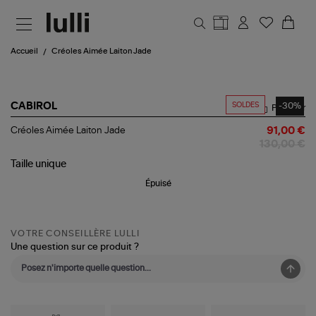
Aller au contenu principal
Accueil
Créoles Aimée Laiton Jade
SOLDES
-30%
CABIROL
Partager
Créoles
Créoles Aimée Laiton Jade
91,00 €
Aimée
130,00 €
Laiton
Jade
Taille
unique
Épuisé
VOTRE CONSEILLÈRE LULLI
Une question sur ce produit ?