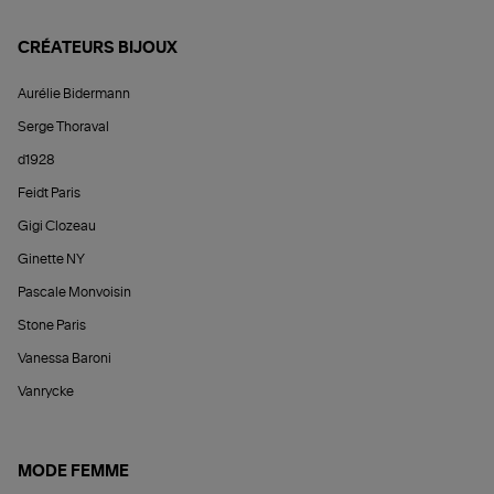
CRÉATEURS BIJOUX
Aurélie Bidermann
Serge Thoraval
d1928
Feidt Paris
Gigi Clozeau
Ginette NY
Pascale Monvoisin
Stone Paris
Vanessa Baroni
Vanrycke
MODE FEMME