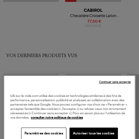
CABIROL
Chevalière Croisette Laiton
Jade
77,50 €
155,00 €
VOS DERNIERS PRODUITS VUS
Continuer sans accepter
lulli-sur-la-toile.com utilise des cookies et technologies similaires à des fins de
performance, personnalisation, publicité et analyses, en collaboration avec des
partenaires tels que Google. Vous pouvez configurer vos choix via « Paramétrer »,
accepter l’ensemble des cookies (« J’accepte ») ou refuser ceux non strictement
nécessaires (« Continuer sans accepter »). Pour en savoir plus sur l’utilisation de
vos données,
consulter notre politique de cookies
Paramètres des cookies
Autoriser tous les cookies